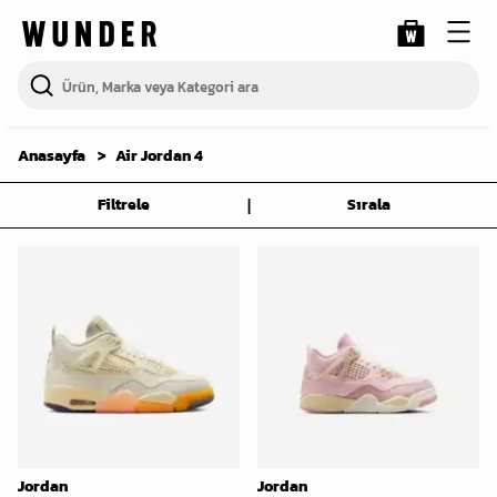
Anasayfa
Air Jordan 4
|
Filtrele
Sırala
Jordan
Jordan