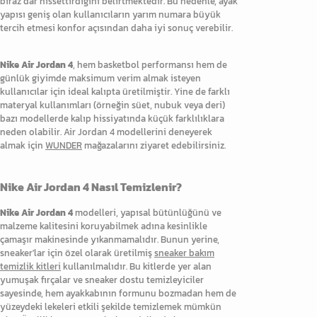
biraz dar hissettirdiğini belirtmektedir. Bu nedenle, ayak
yapısı geniş olan kullanıcıların yarım numara büyük
tercih etmesi konfor açısından daha iyi sonuç verebilir.
Nike Air Jordan 4
, hem basketbol performansı hem de
günlük giyimde maksimum verim almak isteyen
kullanıcılar için ideal kalıpta üretilmiştir. Yine de farklı
materyal kullanımları (örneğin süet, nubuk veya deri)
bazı modellerde kalıp hissiyatında küçük farklılıklara
neden olabilir. Air Jordan 4 modellerini deneyerek
almak için
WUNDER
mağazalarını ziyaret edebilirsiniz.
Nike Air Jordan 4 Nasıl Temizlenir?
Nike Air Jordan 4
modelleri, yapısal bütünlüğünü ve
malzeme kalitesini koruyabilmek adına kesinlikle
çamaşır makinesinde yıkanmamalıdır. Bunun yerine,
sneaker'lar için özel olarak üretilmiş
sneaker bakım
temizlik kitleri
kullanılmalıdır. Bu kitlerde yer alan
yumuşak fırçalar ve sneaker dostu temizleyiciler
sayesinde, hem ayakkabının formunu bozmadan hem de
yüzeydeki lekeleri etkili şekilde temizlemek mümkün