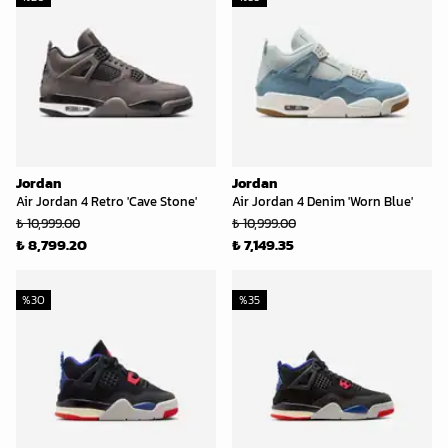
Jordan
Jordan
Air Jordan 4 Retro 'Cave Stone'
Air Jordan 4 Denim 'Worn Blue'
₺ 10,999.00
₺ 10,999.00
₺ 8,799.20
₺ 7,149.35
%
30
%
35