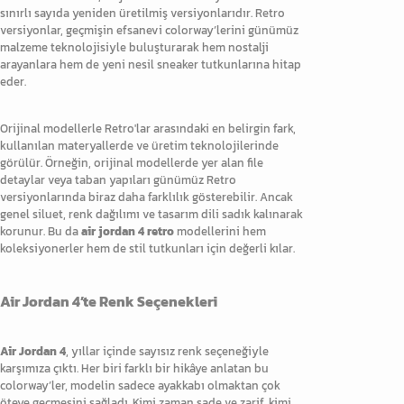
sınırlı sayıda yeniden üretilmiş versiyonlarıdır. Retro
versiyonlar, geçmişin efsanevi colorway’lerini günümüz
malzeme teknolojisiyle buluşturarak hem nostalji
arayanlara hem de yeni nesil sneaker tutkunlarına hitap
eder.
Orijinal modellerle Retro'lar arasındaki en belirgin fark,
kullanılan materyallerde ve üretim teknolojilerinde
görülür. Örneğin, orijinal modellerde yer alan file
detaylar veya taban yapıları günümüz Retro
versiyonlarında biraz daha farklılık gösterebilir. Ancak
genel siluet, renk dağılımı ve tasarım dili sadık kalınarak
korunur. Bu da
air jordan 4 retro
modellerini hem
koleksiyonerler hem de stil tutkunları için değerli kılar.
Air Jordan 4’te Renk Seçenekleri
Air Jordan 4
, yıllar içinde sayısız renk seçeneğiyle
karşımıza çıktı. Her biri farklı bir hikâye anlatan bu
colorway’ler, modelin sadece ayakkabı olmaktan çok
öteye geçmesini sağladı. Kimi zaman sade ve zarif, kimi