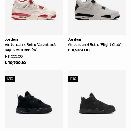
Jordan
Jordan
Air Jordan 4 Retro Valentine's
Air Jordan 4 Retro 'Flight Club'
₺ 11,999.00
Day 'Sierra Red' (W)
₺ 11,999.00
₺ 10,799.10
%
30
%
30