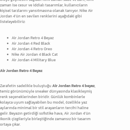
zaman ise cesur ve iddialı tasarımlar, kullanıcıların
kişisel tarzlarını yansıtmasına olanak tanıyor. Nike Air
Jordan 4’ün en sevilen renklerini aşağıdaki gibi
listeleyebiliriz:
Air Jordan Retro 4 Beyaz
Air Jordan 4 Red Black
Air Jordan 4 Retro Oreo
Nike Air Jordan 4 Black Cat
Air Jordan 4 Military Blue
Air Jordan Retro 4 Beyaz
Zarafetin sadelikle buluştuğu
Air Jordan Retro 4 beyaz
,
temiz görünümüyle sneaker dünyasında klasikleşmiş
renk seçeneklerinden biridir. Günlük kombinlerle
kolayca uyum sağlayabilen bu model, özellikle yaz
aylarında minimal bir stil arayanların tercihi haline
gelir. Beyazın getirdiği sofistike hava, Air Jordan 4’ün
ikonik çizgileriyle birleştiğinde zamansız bir tasarım
ortaya çıkar.