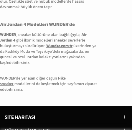
olur. Özellikle süet ve nubuk modellerde hassas
davranmak büyük önem taşır.
Air Jordan 4 Modelleri WUNDER’de
WUNDER
, sneaker kültürüne olan bağlılığıyla,
Air
Jordan 4
gibi ikonik modelleri sneaker severlerle
buluşturmayı sürdürüyor.
Wunder.com.tr
üzerinden ya
da Kadıköy Moda ve Teşvikiye’deki mağazalarda, en
güncel ve özel Jordan koleksiyonlarını yakından
keşfedebilirsiniz.
WUNDER'de yer alan diğer özgün
Nike
sneaker
modellerini de keşfetmek için sayfamızı ziyaret
edebilirsiniz.
SİTE HARİTASI
MÜŞTERİ HİZMETLERİ