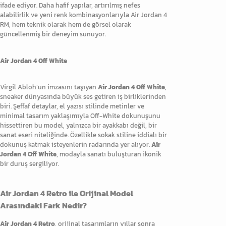
ifade ediyor. Daha hafif yapılar, artırılmış nefes
alabilirlik ve yeni renk kombinasyonlarıyla Air Jordan 4
RM, hem teknik olarak hem de görsel olarak
güncellenmiş bir deneyim sunuyor.
Air Jordan 4 Off White
Virgil Abloh’un imzasını taşıyan
Air Jordan 4 Off White
,
sneaker dünyasında büyük ses getiren iş birliklerinden
biri. Şeffaf detaylar, el yazısı stilinde metinler ve
minimal tasarım yaklaşımıyla Off-White dokunuşunu
hissettiren bu model, yalnızca bir ayakkabı değil, bir
sanat eseri niteliğinde. Özellikle sokak stiline iddialı bir
dokunuş katmak isteyenlerin radarında yer alıyor.
Air
Jordan 4 Off White
, modayla sanatı buluşturan ikonik
bir duruş sergiliyor.
Air Jordan 4 Retro ile Orijinal Model
Arasındaki Fark Nedir?
Air Jordan 4 Retro
, orijinal tasarımların yıllar sonra