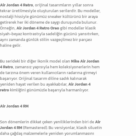
Air Jordan 4 Retro
, orijinal tasarımların yıllar sonra
tekrar üretilmesiyle oluşturulan serilerdir. Bu modeller,
nostalji hissiyle günümüz sneaker kültürünü bir araya
getirerek her iki döneme de saygı duruşunda bulunur.
Örneğin,
Air Jordan 4 Retro Oreo
gibi modeller klasik
siyah-beyaz kontrastıyla sadeliğin gücünü yansıtırken,
aynı zamanda günlük stilin vazgeçilmez bir parçası
haline gelir.
Bu serideki bir diğer ikonik model olan
Nike Air Jordan
4 Retro
, zamansız yapısıyla hem koleksiyonerlerin hem
de tarzına önem veren kullanıcıların radarına girmeyi
başarıyor. Orijinal tasarım diline sadık kalınarak
yeniden hayat verilen bu ayakkabılar,
Air Jordan 4
retro
kimliğini günümüzle başarıyla harmanlıyor.
Air Jordan 4 RM
Son dönemlerin dikkat çeken yeniliklerinden biri de
Air
Jordan 4 RM
(Remastered). Bu versiyonlar, klasik siluetin
daha çağdaş malzemelerle yeniden yorumlanmasını