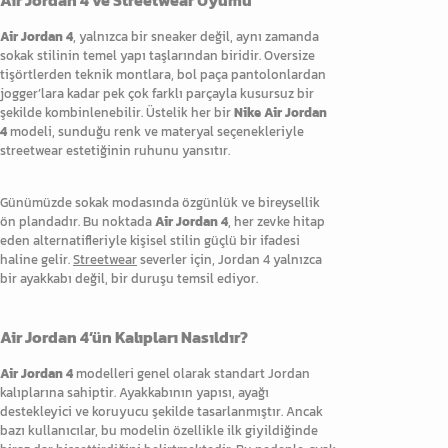
Air Jordan 4 ve Streetwear Uyumu
Air Jordan 4
, yalnızca bir sneaker değil, aynı zamanda
sokak stilinin temel yapı taşlarından biridir. Oversize
tişörtlerden teknik montlara, bol paça pantolonlardan
jogger’lara kadar pek çok farklı parçayla kusursuz bir
şekilde kombinlenebilir. Üstelik her bir
Nike Air Jordan
4
modeli, sunduğu renk ve materyal seçenekleriyle
streetwear estetiğinin ruhunu yansıtır.
Günümüzde sokak modasında özgünlük ve bireysellik
ön plandadır. Bu noktada
Air Jordan 4
, her zevke hitap
eden alternatifleriyle kişisel stilin güçlü bir ifadesi
haline gelir.
Streetwear
severler için, Jordan 4 yalnızca
bir ayakkabı değil, bir duruşu temsil ediyor.
Air Jordan 4’ün Kalıpları Nasıldır?
Air Jordan 4
modelleri genel olarak standart Jordan
kalıplarına sahiptir. Ayakkabının yapısı, ayağı
destekleyici ve koruyucu şekilde tasarlanmıştır. Ancak
bazı kullanıcılar, bu modelin özellikle ilk giyildiğinde