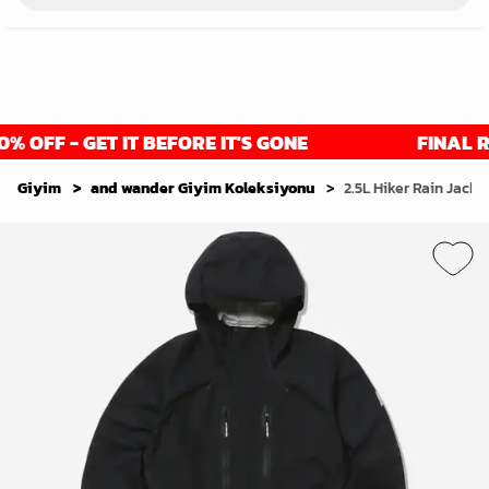
OFF - GET IT BEFORE IT'S GONE
FINAL RED
Giyim
and wander Giyim Koleksiyonu
2.5L Hiker Rain Jacket