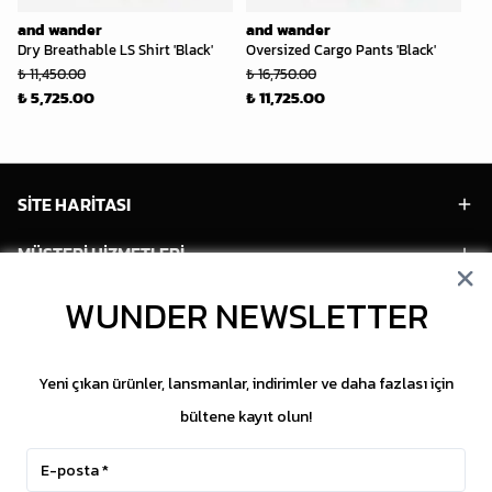
and wander
and wander
an
Dry Breathable LS Shirt 'Black'
Oversized Cargo Pants 'Black'
Pr
₺ 11,450.00
₺ 16,750.00
₺ 
₺ 5,725.00
₺ 11,725.00
₺ 
SİTE HARİTASI
MÜŞTERİ HİZMETLERİ
HESABIM
WUNDER NEWSLETTER
POPÜLER MODELLER
Yeni çıkan ürünler, lansmanlar, indirimler ve daha fazlası için
POPÜLER KATEGORİLER
bültene kayıt olun!
SOSYAL MEDYA