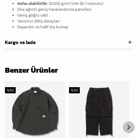
Nefes alabilirlik:
10.000 g/m²/24H (B-1 metodu)
Öne eğimli geniş havalandırma panelleri
Geniş göğüs cebi
Yansıtıcı dikiş detayları
Dayanıklı ve hafif dış kumaş
Kargo ve İade
Benzer Ürünler
%
50
%
30
%