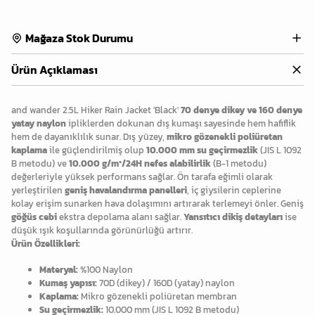
Mağaza Stok Durumu
Ürün Açıklaması
and wander 2.5L Hiker Rain Jacket 'Black'
70 denye dikey ve 160 denye
yatay naylon
ipliklerden dokunan dış kumaşı sayesinde hem hafiflik
hem de dayanıklılık sunar. Dış yüzey,
mikro gözenekli poliüretan
kaplama
ile güçlendirilmiş olup
10.000 mm su geçirmezlik
(JIS L 1092
B metodu) ve
10.000 g/m²/24H nefes alabilirlik
(B-1 metodu)
değerleriyle yüksek performans sağlar. Ön tarafa eğimli olarak
yerleştirilen
geniş havalandırma panelleri
, iç giysilerin ceplerine
kolay erişim sunarken hava dolaşımını artırarak terlemeyi önler. Geniş
göğüs cebi
ekstra depolama alanı sağlar.
Yansıtıcı dikiş detayları
ise
düşük ışık koşullarında görünürlüğü artırır.
Ürün Özellikleri:
Materyal:
%100 Naylon
Kumaş yapısı:
70D (dikey) / 160D (yatay) naylon
Kaplama:
Mikro gözenekli poliüretan membran
Su geçirmezlik:
10.000 mm (JIS L 1092 B metodu)