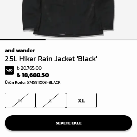
1
2
3
and wander
2.5L Hiker Rain Jacket 'Black'
₺ 20,765.00
%
10
₺ 18,688.50
Ürün Kodu
:
5745911003-BLACK
M
L
XL
SEPETE EKLE