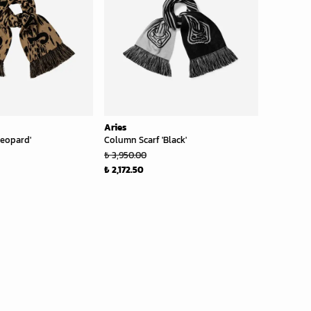
Aries
Leopard'
Column Scarf 'Black'
₺ 3,950.00
₺ 2,172.50