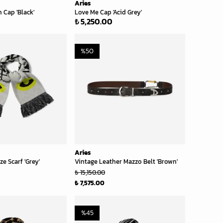
Aries
 Cap 'Black'
Love Me Cap 'Acid Grey'
₺ 5,250.00
%
50
Aries
ze Scarf 'Grey'
Vintage Leather Mazzo Belt 'Brown'
₺ 15,150.00
₺ 7,575.00
%
45