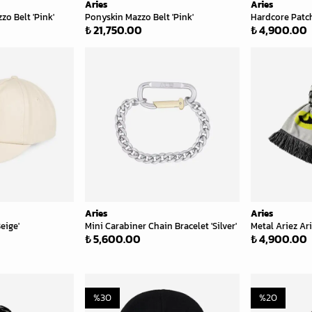
Aries
Aries
o Belt 'Pink'
Ponyskin Mazzo Belt 'Pink'
Hardcore Patch
₺ 21,750.00
₺ 4,900.00
Aries
Aries
eige'
Mini Carabiner Chain Bracelet 'Silver'
Metal Ariez Ari
₺ 5,600.00
₺ 4,900.00
%
30
%
20