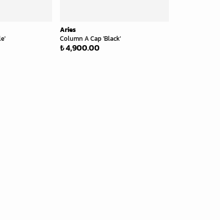
Aries
e'
Column A Cap 'Black'
₺ 4,900.00