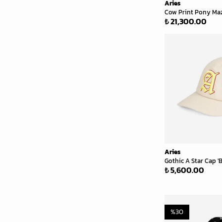
Aries
Cow Print Pony Mazz
₺ 21,300.00
Aries
Gothic A Star Cap 'B
₺ 5,600.00
%
30