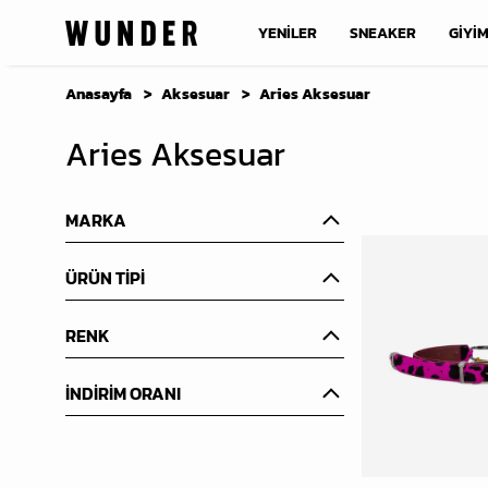
YENİLER
SNEAKER
GİYİ
Anasayfa
Aksesuar
Aries Aksesuar
Aries Aksesuar
MARKA
ÜRÜN TİPİ
RENK
İNDİRİM ORANI