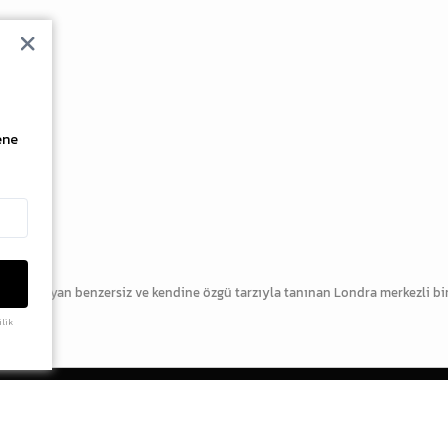
ene
 harmanlayan benzersiz ve kendine özgü tarzıyla tanınan Londra merkezli b
ilik
ERİ
HESABIM
POPÜLER MOD
ÜYE OL
adidas Adistar