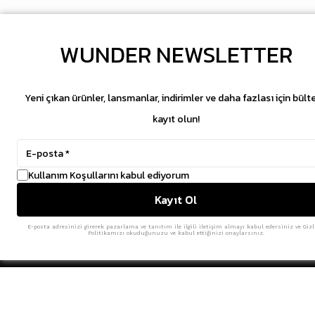
WUNDER NEWSLETTER
Yeni çıkan ürünler, lansmanlar, indirimler ve daha fazlası için bült
kayıt olun!
Kullanım Koşullarını kabul ediyorum
Kayıt Ol
Aries, genellikle sokak giyimi, punk ve çağdaş moda unsurlarını
markasıdır.
E-posta adresinizi girerek pazarlama ve tanıtım ile ilgili iletişim almayı kabul edersiniz ve Gizl
Politikamızı okuduğunuzu ve kabul ettiğinizi onaylarsınız.
SİTE HARİTASI
MÜŞTERİ HİZMETL
SNEAKER
HAKKIMIZDA