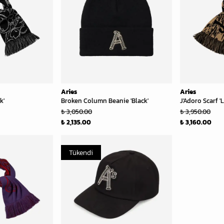
Aries
Aries
k'
Broken Column Beanie 'Black'
J'Adoro Scarf '
₺ 3,050.00
₺ 3,950.00
₺ 2,135.00
₺ 3,160.00
Tükendi