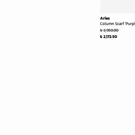
Aries
Column Scarf 'Purpl
₺ 3,950.00
₺ 2,172.50