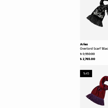
Aries
Overlord Scarf 'Blac
₺ 3,950.00
₺ 2,765.00
%
45