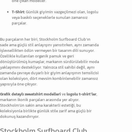
öne çıkan modeller.
T-Shirt:
Günlük giyimin vazgeçilmezi olan, logolu
veya baskılı seçeneklerle sunulan zamansız
parçalar.
Bu parçaların her biri, Stockholm Surfboard Club’ın
sade ama güçlü stil anlayışını yansıtırken, aynı zamanda
işlevsellikten ödün vermeyen bir tasarım dili sunuyor.
Özellikle kullanılan organik pamuk ve geri
dönüştürülmüş kumaşlar, markanın sürdürülebilir moda
yaklaşımını destekliyor. Yalnızca stil sahibi değil, aynı
zamanda çevreye duyarlı bir giyim anlayışının temsilcisi
olan koleksiyon, dört mevsim kombinlenebilir zamansız
yapısıyla öne çıkıyor.
Grafik detaylı sweatshirt modelleri
ve
logolu t-shirt’ler
,
markanın ikonik parçaları arasında yer alıyor.
Stockholm’ün sakin ama karakterli estetiği, bu
koleksiyonla birlikte günlük stile zarif ama güçlü bir
dokunuş kazandırıyor.
Stockholm Surfboard Club