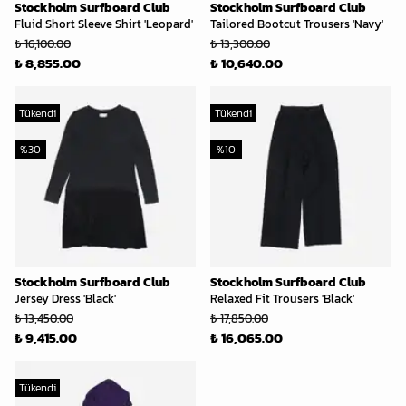
Stockholm Surfboard Club
Stockholm Surfboard Club
Fluid Short Sleeve Shirt 'Leopard'
Tailored Bootcut Trousers 'Navy'
₺ 16,100.00
₺ 13,300.00
₺ 8,855.00
₺ 10,640.00
Tükendi
Tükendi
%
30
%
10
Stockholm Surfboard Club
Stockholm Surfboard Club
Jersey Dress 'Black'
Relaxed Fit Trousers 'Black'
₺ 13,450.00
₺ 17,850.00
₺ 9,415.00
₺ 16,065.00
Tükendi