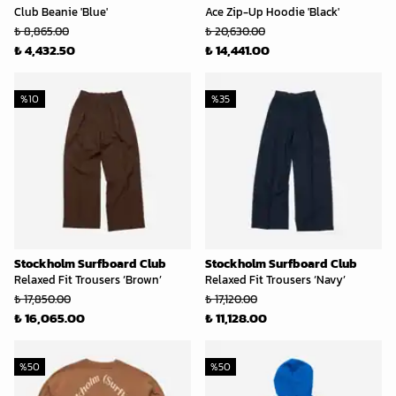
Club Beanie 'Blue'
Ace Zip-Up Hoodie 'Black'
₺ 8,865.00
₺ 20,630.00
₺ 4,432.50
₺ 14,441.00
%
10
%
35
Stockholm Surfboard Club
Stockholm Surfboard Club
Relaxed Fit Trousers ‘Brown’
Relaxed Fit Trousers ‘Navy’
₺ 17,850.00
₺ 17,120.00
₺ 16,065.00
₺ 11,128.00
%
50
%
50