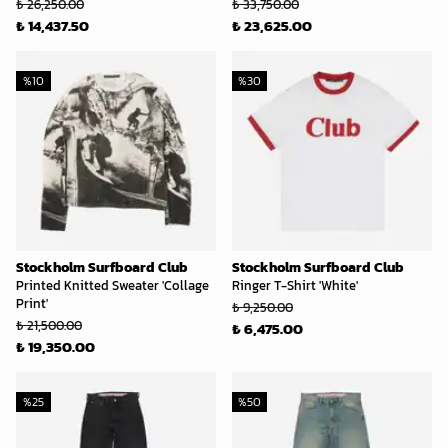
₺ 26,250.00
₺ 33,750.00
₺ 14,437.50
₺ 23,625.00
%
10
%
30
Stockholm Surfboard Club
Stockholm Surfboard Club
Printed Knitted Sweater 'Collage
Ringer T-Shirt 'White'
Print'
₺ 9,250.00
₺ 21,500.00
₺ 6,475.00
₺ 19,350.00
%
25
%
50