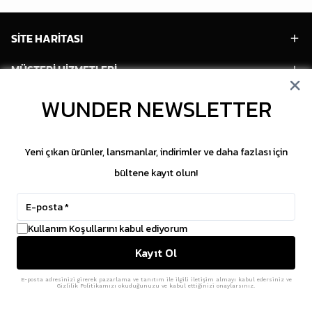
SİTE HARİTASI
MÜŞTERİ HİZMETLERİ
WUNDER NEWSLETTER
HESABIM
POPÜLER MODELLER
Yeni çıkan ürünler, lansmanlar, indirimler ve daha fazlası için
POPÜLER KATEGORİLER
bültene kayıt olun!
SOSYAL MEDYA
Kullanım Koşullarını kabul ediyorum
Copyright © 2026 WUNDER. İçeriklerin izinsiz
Kayıt Ol
kopyalanması yasaktır.
ikas
E-Ticaret Altyapısı
ile Hazırlanmıştır.
E-posta adresinizi girerek pazarlama ve tanıtım ile ilgili iletişim almayı kabul edersiniz ve
Gizlilik Politikamızı okuduğunuzu ve kabul ettiğinizi onaylarsınız.