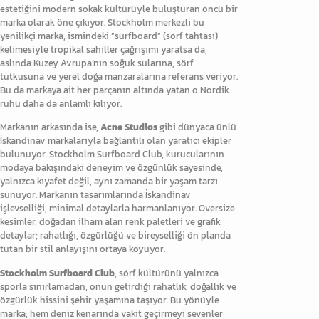
estetiğini modern sokak kültürüyle buluşturan öncü bir
marka olarak öne çıkıyor. Stockholm merkezli bu
yenilikçi marka, ismindeki “surfboard” (sörf tahtası)
kelimesiyle tropikal sahiller çağrışımı yaratsa da,
aslında Kuzey Avrupa’nın soğuk sularına, sörf
tutkusuna ve yerel doğa manzaralarına referans veriyor.
Bu da markaya ait her parçanın altında yatan o Nordik
ruhu daha da anlamlı kılıyor.
Markanın arkasında ise,
Acne Studios
gibi dünyaca ünlü
İskandinav markalarıyla bağlantılı olan yaratıcı ekipler
bulunuyor. Stockholm Surfboard Club, kurucularının
modaya bakışındaki deneyim ve özgünlük sayesinde,
yalnızca kıyafet değil, aynı zamanda bir yaşam tarzı
sunuyor. Markanın tasarımlarında İskandinav
işlevselliği, minimal detaylarla harmanlanıyor. Oversize
kesimler, doğadan ilham alan renk paletleri ve grafik
detaylar; rahatlığı, özgürlüğü ve bireyselliği ön planda
tutan bir stil anlayışını ortaya koyuyor.
Stockholm Surfboard Club
, sörf kültürünü yalnızca
sporla sınırlamadan, onun getirdiği rahatlık, doğallık ve
özgürlük hissini şehir yaşamına taşıyor. Bu yönüyle
marka; hem deniz kenarında vakit geçirmeyi sevenler