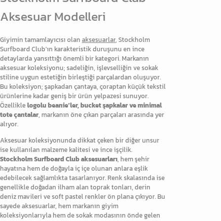
Aksesuar Modelleri
Giyimin tamamlayıcısı olan
aksesuarlar
, Stockholm
Surfboard Club’ın karakteristik duruşunu en ince
detaylarda yansıttığı önemli bir kategori. Markanın
aksesuar koleksiyonu; sadeliğin, işlevselliğin ve sokak
stiline uygun estetiğin birleştiği parçalardan oluşuyor.
Bu koleksiyon; şapkadan çantaya, çoraptan küçük tekstil
ürünlerine kadar geniş bir ürün yelpazesi sunuyor.
Özellikle
logolu beanie’ler, bucket şapkalar ve minimal
tote çantalar
, markanın öne çıkan parçaları arasında yer
alıyor.
Aksesuar koleksiyonunda dikkat çeken bir diğer unsur
ise kullanılan malzeme kalitesi ve ince işçilik.
Stockholm Surfboard Club aksesuarları
, hem şehir
hayatına hem de doğayla iç içe olunan anlara eşlik
edebilecek sağlamlıkta tasarlanıyor. Renk skalasında ise
genellikle doğadan ilham alan toprak tonları, derin
deniz mavileri ve soft pastel renkler ön plana çıkıyor. Bu
sayede aksesuarlar, hem markanın giyim
koleksiyonlarıyla hem de sokak modasının önde gelen