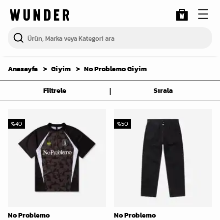
Anasayfa
Giyim
No Problemo Giyim
|
Filtrele
Sırala
%
40
%
50
No Problemo
No Problemo