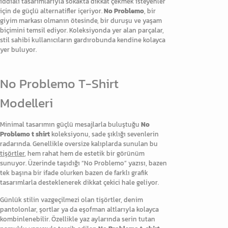
iddialı tasarımlarıyla sokakta dikkat çekmek isteyenler
için de güçlü alternatifler içeriyor.
No Problemo
, bir
giyim markası olmanın ötesinde, bir duruşu ve yaşam
biçimini temsil ediyor. Koleksiyonda yer alan parçalar,
stil sahibi kullanıcıların gardırobunda kendine kolayca
yer buluyor.
No Problemo T-Shirt
Modelleri
Minimal tasarımın güçlü mesajlarla buluştuğu
No
Problemo t shirt
koleksiyonu, sade şıklığı sevenlerin
radarında. Genellikle oversize kalıplarda sunulan bu
tişörtler
, hem rahat hem de estetik bir görünüm
sunuyor. Üzerinde taşıdığı “No Problemo” yazısı, bazen
tek başına bir ifade olurken bazen de farklı grafik
tasarımlarla desteklenerek dikkat çekici hale geliyor.
Günlük stilin vazgeçilmezi olan tişörtler, denim
pantolonlar, şortlar ya da eşofman altlarıyla kolayca
kombinlenebilir. Özellikle yaz aylarında serin tutan