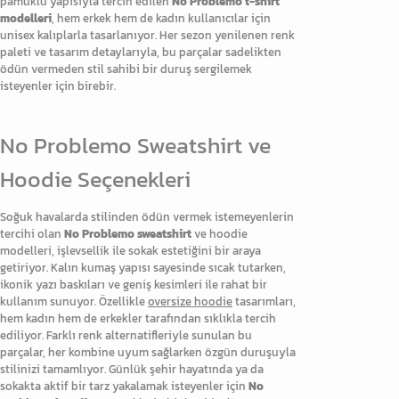
pamuklu yapısıyla tercih edilen
No Problemo t-shirt
modelleri
, hem erkek hem de kadın kullanıcılar için
unisex kalıplarla tasarlanıyor. Her sezon yenilenen renk
paleti ve tasarım detaylarıyla, bu parçalar sadelikten
ödün vermeden stil sahibi bir duruş sergilemek
isteyenler için birebir.
No Problemo Sweatshirt ve
Hoodie Seçenekleri
Soğuk havalarda stilinden ödün vermek istemeyenlerin
tercihi olan
No Problemo sweatshirt
ve hoodie
modelleri, işlevsellik ile sokak estetiğini bir araya
getiriyor. Kalın kumaş yapısı sayesinde sıcak tutarken,
ikonik yazı baskıları ve geniş kesimleri ile rahat bir
kullanım sunuyor. Özellikle
oversize hoodie
tasarımları,
hem kadın hem de erkekler tarafından sıklıkla tercih
ediliyor. Farklı renk alternatifleriyle sunulan bu
parçalar, her kombine uyum sağlarken özgün duruşuyla
stilinizi tamamlıyor. Günlük şehir hayatında ya da
sokakta aktif bir tarz yakalamak isteyenler için
No