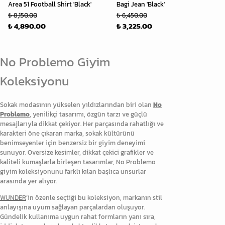
Area 51 Football Shirt 'Black'
Bagi Jean 'Black'
₺ 8,150.00
₺ 6,450.00
₺ 4,890.00
₺ 3,225.00
No Problemo Giyim
Koleksiyonu
Sokak modasının yükselen yıldızlarından biri olan
No
Problemo
, yenilikçi tasarımı, özgün tarzı ve güçlü
mesajlarıyla dikkat çekiyor. Her parçasında rahatlığı ve
karakteri öne çıkaran marka, sokak kültürünü
benimseyenler için benzersiz bir giyim deneyimi
sunuyor. Oversize kesimler, dikkat çekici grafikler ve
kaliteli kumaşlarla birleşen tasarımlar, No Problemo
giyim koleksiyonunu farklı kılan başlıca unsurlar
arasında yer alıyor.
WUNDER
’in özenle seçtiği bu koleksiyon, markanın stil
anlayışına uyum sağlayan parçalardan oluşuyor.
Gündelik kullanıma uygun rahat formların yanı sıra,