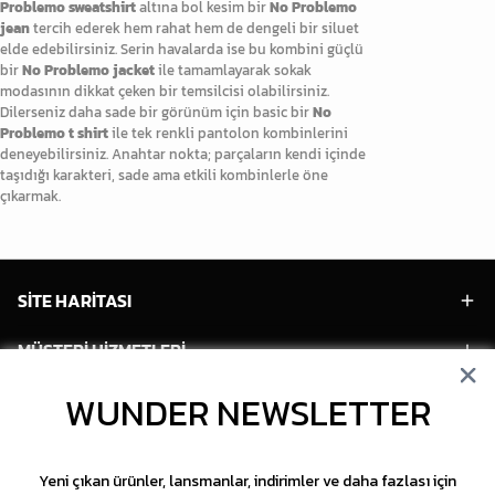
Problemo sweatshirt
altına bol kesim bir
No Problemo
jean
tercih ederek hem rahat hem de dengeli bir siluet
elde edebilirsiniz. Serin havalarda ise bu kombini güçlü
bir
No Problemo jacket
ile tamamlayarak sokak
modasının dikkat çeken bir temsilcisi olabilirsiniz.
Dilerseniz daha sade bir görünüm için basic bir
No
Problemo t shirt
ile tek renkli pantolon kombinlerini
deneyebilirsiniz. Anahtar nokta; parçaların kendi içinde
taşıdığı karakteri, sade ama etkili kombinlerle öne
çıkarmak.
SİTE HARİTASI
MÜŞTERİ HİZMETLERİ
HESABIM
WUNDER NEWSLETTER
POPÜLER MODELLER
Yeni çıkan ürünler, lansmanlar, indirimler ve daha fazlası için