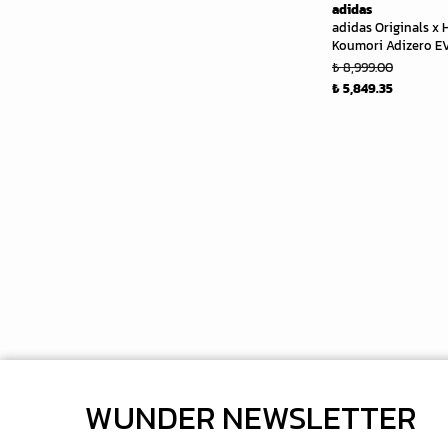
adidas
adidas Originals x
Koumori Adizero EV
₺ 8,999.00
₺ 5,849.35
WUNDER NEWSLETTER