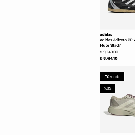
adidas
adidas Adizero PR x
Mute 'Black'
₺ 9,349.00
₺ 8,414.10
Tükendi
%
35