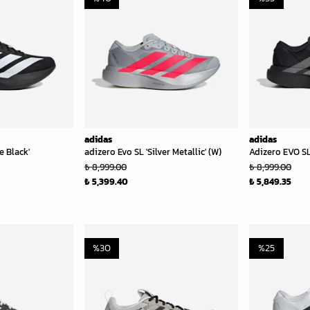
adidas
adidas
e Black'
adizero Evo SL 'Silver Metallic' (W)
Adizero EVO SL
₺ 8,999.00
₺ 8,999.00
₺ 5,399.40
₺ 5,849.35
%
30
%
25