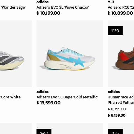
adidas
Y-3
 'Wonder Sage'
Adizero EVO SL 'Wove Chacoa'
Adizero RC6 'C
₺ 10,199.00
₺ 10,899.00
%
30
adidas
adidas
'Core White'
Adizero Evo SL Bape 'Gold Metallic'
Humanrace Adi
₺ 13,599.00
Pharrell Willi
₺ 8,799.00
₺ 6,159.30
%
40
%
35