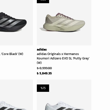
adidas
 'Core Black' (W)
adidas Originals x Hermanos
Koumori Adizero EVO SL 'Putty Grey'
(W)
₺ 8,999.00
₺ 5,849.35
%
15