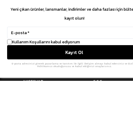
Yeni çıkan ürünler, lansmanlar, indirimler ve daha fazlası için bült
kayıt olun!
Kullanım Koşullarını kabul ediyorum
SİTE HARİTASI
MÜŞTERİ HİZMETL
Kayıt Ol
SNEAKER
HAKKIMIZDA
E-posta adresinizi girerek pazarlama ve tanıtım ile ilgili iletişim almayı kabul edersiniz ve Gizl
Politikamızı okuduğunuzu ve kabul ettiğinizi onaylarsınız.
GİYİM
İLETİŞİM
AKSESUAR
S.S.S
YENİLER
AYDINLATMA METNİ
İNDİRİM
İADE VE DEĞİŞİM