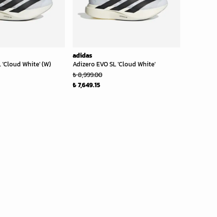
adidas
 'Cloud White' (W)
Adizero EVO SL 'Cloud White'
₺ 8,999.00
₺ 7,649.15