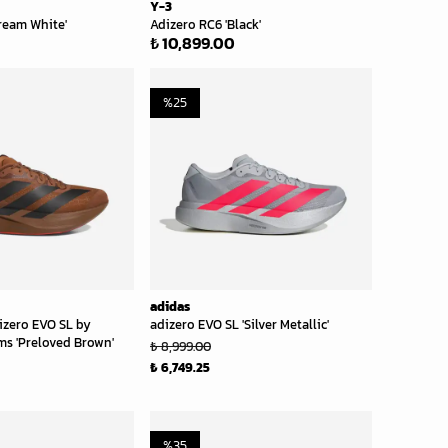
Y-3
ream White'
Adizero RC6 'Black'
₺ 10,899.00
%
25
adidas
zero EVO SL by
adizero EVO SL 'Silver Metallic'
ams 'Preloved Brown'
₺ 8,999.00
₺ 6,749.25
%
35