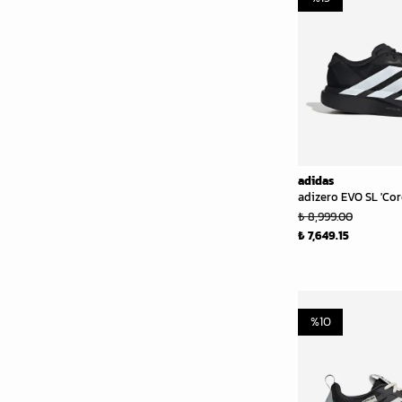
adidas
adizero EVO SL 'Cor
₺ 8,999.00
₺ 7,649.15
%
10