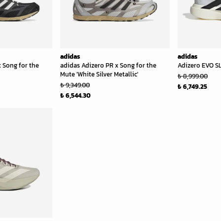
adidas
adidas
 Song for the
adidas Adizero PR x Song for the
Adizero EVO SL
Mute 'White Silver Metallic'
₺ 8,999.00
₺ 9,349.00
₺ 6,749.25
₺ 6,544.30