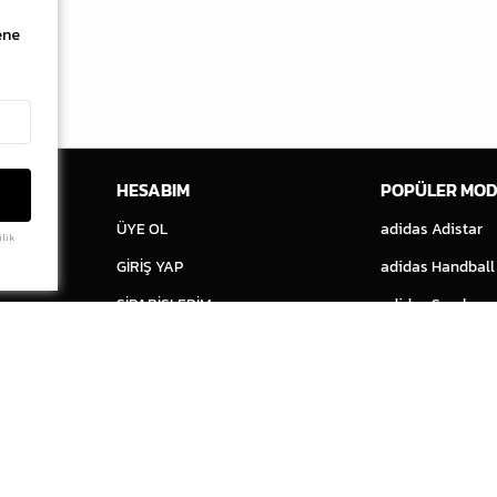
ene
ERİ
HESABIM
POPÜLER MOD
ÜYE OL
adidas Adistar
ilik
GİRİŞ YAP
adidas Handball
SİPARİŞLERİM
adidas Samba
FAVORİLERİM
Air Jordan 1
Air Jordan 4
ASICS Gel-Kayan
Converse Chuck
Nike Air Force 1