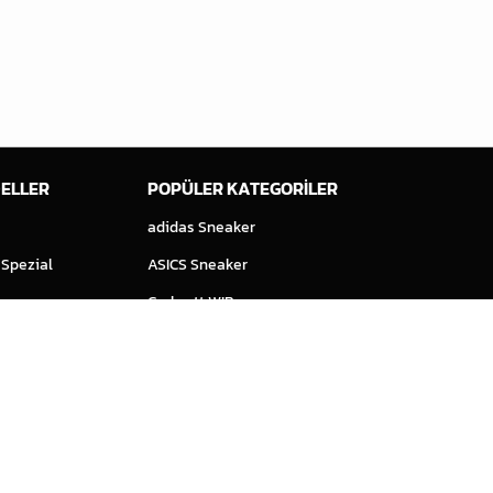
ELLER
POPÜLER KATEGORİLER
adidas Sneaker
 Spezial
ASICS Sneaker
Carhartt WIP
Çocuk Sneaker
Erkek Giyim
o™ 14
Erkek Sneaker
 70
Gramicci
Kadın Giyim