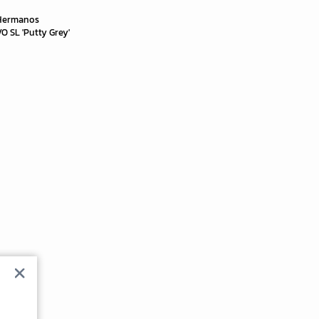
 Hermanos
O SL 'Putty Grey'