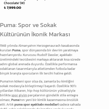
Chocolate' (W)
₺ 7,999.00
Puma: Spor ve Sokak
Kültürünün İkonik Markası
1948 yılında Almanya'nın Herzogenaurach kasabasında
kurulan
Puma
, spor dünyasında bir devrim yaratmaya
hazırlanıyordu. Kurucusu Rudolf Dassler, ayakkabı
üretimindeki tecrübesini markaya aktararak kısa sürede
adını global arenada duyurdu. Özellikle performansa
odaklanan tasarımlarıyla atletizmden futbola kadar
birçok branşta sporcuların ilk tercihi haline geldi.
Puma’nın kökeni spor olsa da, zamanla bu kimliğini
sokak modasıyla birleştirmeyi başardı. Özellikle 90’lı
yıllardan itibaren, hip-hop kültürünün yükselişiyle
birlikte
spor giyim
parçalarının gündelik stile entegre
olması,
Puma
’nın yeni bir kimlik kazanmasına öncülük
etti. Artık
puma spor ayakkabı modelleri
sadece sahada