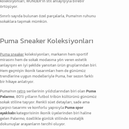
koleksiyonları, WUNDER’in stil anlayışıyla birebir
örtüşüyor.
Sınırlı sayıda bulunan özel parçalarla, Puma’nın ruhunu
sokaklara taşımak mümkün.
Puma Sneaker Koleksiyonları
Puma sneaker
koleksiyonları, markanın hem sportif
mirasını hem de sokak modasına yön veren estetik
anlayışını en iyi şekilde yansıtan ürün gruplarından biri.
Hem geçmişin ikonik tasarımları hem de günümüz
trendlerine uygun modelleriyle Puma, her sezon farklı
bir hikaye anlatıyor.
Puma’nın
retro
serilerinin yıldızlarından biri olan
Puma
Palermo
, 80’li yılların futbol tribün kültürünü günümüz
sokak stiline taşıyor. Renkli süet detayları, sade ama
çarpıcı tasarımı ve konforlu yapısıyla
Puma spor
ayakkabı
kategorisinin ikonik üyelerinden biri haline
gelen Palermo, özellikle günlük stilinde nostaljik
dokunuşlar arayanların tercihi oluyor.