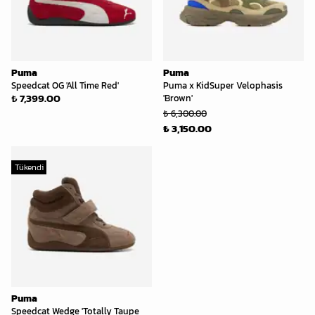
Puma
Puma
Speedcat OG 'All Time Red'
Puma x KidSuper Velophasis
₺ 7,399.00
'Brown'
₺ 6,300.00
₺ 3,150.00
Tükendi
Puma
Speedcat Wedge 'Totally Taupe