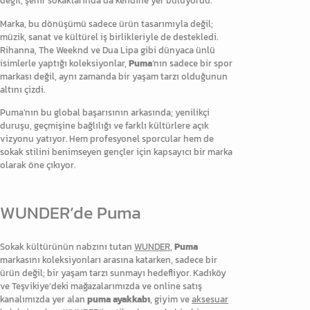
değil, şehir sokaklarında da kendine yer buluyordu.
Marka, bu dönüşümü sadece ürün tasarımıyla değil;
müzik, sanat ve kültürel iş birlikleriyle de destekledi.
Rihanna, The Weeknd ve Dua Lipa gibi dünyaca ünlü
isimlerle yaptığı koleksiyonlar,
Puma
’nın sadece bir spor
markası değil, aynı zamanda bir yaşam tarzı olduğunun
altını çizdi.
Puma’nın bu global başarısının arkasında; yenilikçi
duruşu, geçmişine bağlılığı ve farklı kültürlere açık
vizyonu yatıyor. Hem profesyonel sporcular hem de
sokak stilini benimseyen gençler için kapsayıcı bir marka
olarak öne çıkıyor.
WUNDER’de Puma
Sokak kültürünün nabzını tutan
WUNDER
,
Puma
markasını koleksiyonları arasına katarken, sadece bir
ürün değil; bir yaşam tarzı sunmayı hedefliyor. Kadıköy
ve Teşvikiye’deki mağazalarımızda ve online satış
kanalımızda yer alan
puma ayakkabı
, giyim ve
aksesuar