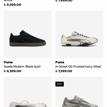
₺ 7,999.00
White'
₺ 9,399.00
Puma
Puma
Suede Modern 'Black Gum'
H-Street OG 'Frosted Ivory Silver'
₺ 8,399.00
₺ 7,399.00
%
50