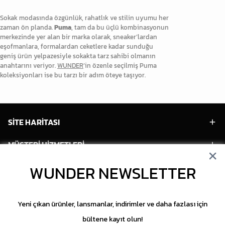
Sokak modasında özgünlük, rahatlık ve stilin uyumu her
zaman ön planda.
Puma
, tam da bu üçlü kombinasyonun
merkezinde yer alan bir marka olarak, sneaker’lardan
eşofmanlara, formalardan ceketlere kadar sunduğu
geniş ürün yelpazesiyle sokakta tarz sahibi olmanın
anahtarını veriyor.
WUNDER
’in özenle seçilmiş Puma
koleksiyonları ise bu tarzı bir adım öteye taşıyor.
SİTE HARİTASI
MÜŞTERİ HİZMETLERİ
WUNDER NEWSLETTER
HESABIM
POPÜLER MODELLER
Yeni çıkan ürünler, lansmanlar, indirimler ve daha fazlası için
POPÜLER KATEGORİLER
bültene kayıt olun!