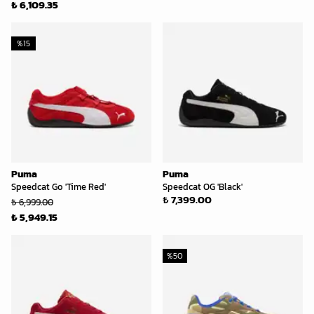
₺ 6,109.35
%
15
Puma
Puma
Speedcat Go 'Time Red'
Speedcat OG 'Black'
₺ 7,399.00
₺ 6,999.00
₺ 5,949.15
%
50