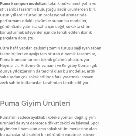
Puma krampon
modelleri
, teknik mükemmeliyetin ve
stil sahibi tasarımın buluştuğu nadir ürünlerden biri.
Uzun yıllardır futbolun profesyonel arenasında
performans odaklı çözümler sunan bu modeller,
günümüzde yalnızca saha için değil, sokakta stilini
konuşturmak isteyenler için de tercih edilen ikonik
parçalara dönüştü.
Ultra hafif yapılar, gelişmiş zemin tutuşu sağlayan taban
teknolojileri ve ayağa tam oturan dinamik tasarımlar,
Puma kramponlarının teknik gücünü oluşturuyor.
Neymar Jr., Antoine Griezmann ve Kingsley Coman gibi
dünya yıldızlarının da tercihi olan bu modeller, artık
sahalardan çok sokak stilinde fark yaratmak isteyen
zevk sahibi kullanıcılar tarafından tercih ediliyor.
Puma Giyim Ürünleri
Puma'nın sadece ayakkabı koleksiyonları değil, giyim
ürünleri de aynı derecede dikkat çekici ve işlevsel. Spor
giyimden ilham alan ama sokak stilini merkezine alan
bu parçalar, stil sahibi bir görünüm yaratmak isteyen