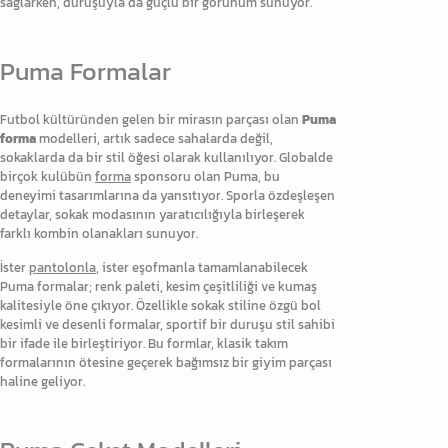
sağlarken, duruşuyla da güçlü bir görünüm sunuyor.
Puma Formalar
Futbol kültüründen gelen bir mirasın parçası olan
Puma
forma
modelleri, artık sadece sahalarda değil,
sokaklarda da bir stil öğesi olarak kullanılıyor. Globalde
birçok kulübün
forma
sponsoru olan Puma, bu
deneyimi tasarımlarına da yansıtıyor. Sporla özdeşleşen
detaylar, sokak modasının yaratıcılığıyla birleşerek
farklı kombin olanakları sunuyor.
İster
pantolonla
, ister eşofmanla tamamlanabilecek
Puma formalar; renk paleti, kesim çeşitliliği ve kumaş
kalitesiyle öne çıkıyor. Özellikle sokak stiline özgü bol
kesimli ve desenli formalar, sportif bir duruşu stil sahibi
bir ifade ile birleştiriyor. Bu formlar, klasik takım
formalarının ötesine geçerek bağımsız bir giyim parçası
haline geliyor.