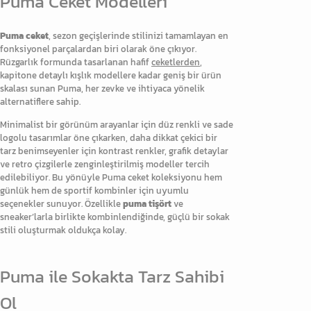
Puma Ceket Modelleri
Puma ceket
, sezon geçişlerinde stilinizi tamamlayan en
fonksiyonel parçalardan biri olarak öne çıkıyor.
Rüzgarlık formunda tasarlanan hafif
ceketlerden
,
kapitone detaylı kışlık modellere kadar geniş bir ürün
skalası sunan Puma, her zevke ve ihtiyaca yönelik
alternatiflere sahip.
Minimalist bir görünüm arayanlar için düz renkli ve sade
logolu tasarımlar öne çıkarken, daha dikkat çekici bir
tarz benimseyenler için kontrast renkler, grafik detaylar
ve retro çizgilerle zenginleştirilmiş modeller tercih
edilebiliyor. Bu yönüyle Puma ceket koleksiyonu hem
günlük hem de sportif kombinler için uyumlu
seçenekler sunuyor. Özellikle
puma tişört
ve
sneaker’larla birlikte kombinlendiğinde, güçlü bir sokak
stili oluşturmak oldukça kolay.
Puma ile Sokakta Tarz Sahibi
Ol