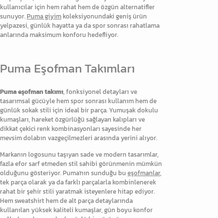
kullanıcılar için hem rahat hem de özgün alternatifler
sunuyor.
Puma giyim
koleksiyonundaki geniş ürün
yelpazesi, günlük hayatta ya da spor sonrası rahatlama
anlarında maksimum konforu hedefliyor.
Puma Eşofman Takımları
Puma eşofman takımı
, fonksiyonel detayları ve
tasarımsal gücüyle hem spor sonrası kullanım hem de
günlük sokak stili için ideal bir parça. Yumuşak dokulu
kumaşları, hareket özgürlüğü sağlayan kalıpları ve
dikkat çekici renk kombinasyonları sayesinde her
mevsim dolabın vazgeçilmezleri arasında yerini alıyor.
Markanın logosunu taşıyan sade ve modern tasarımlar,
fazla efor sarf etmeden stil sahibi görünmenin mümkün
olduğunu gösteriyor. Puma'nın sunduğu bu
eşofmanlar
,
tek parça olarak ya da farklı parçalarla kombinlenerek
rahat bir şehir stili yaratmak isteyenlere hitap ediyor.
Hem sweatshirt hem de alt parça detaylarında
kullanılan yüksek kaliteli kumaşlar, gün boyu konfor