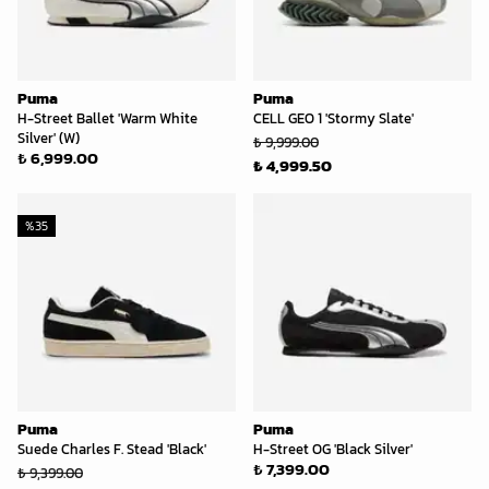
Puma
Puma
H-Street Ballet 'Warm White
CELL GEO 1 'Stormy Slate'
Silver' (W)
₺ 9,999.00
₺ 6,999.00
₺ 4,999.50
%
35
Puma
Puma
Suede Charles F. Stead 'Black'
H-Street OG 'Black Silver'
₺ 7,399.00
₺ 9,399.00