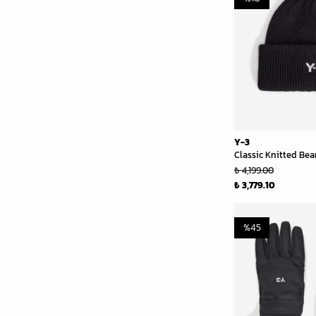
Y-3
Classic Knitted Bean
₺ 4,199.00
₺ 3,779.10
%
45