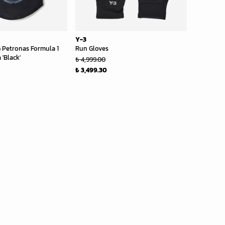
Y-3
Petronas Formula 1
Run Gloves
'Black'
₺ 4,999.00
₺ 3,499.30