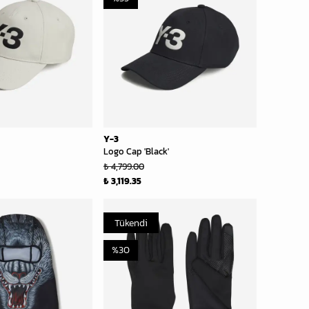
Y-3
Logo Cap 'Black'
₺ 4,799.00
₺ 3,119.35
Tükendi
%
30