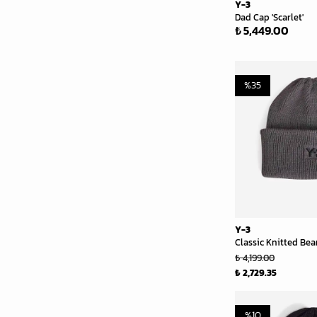
Y-3
Dad Cap 'Scarlet'
₺ 5,449.00
%
35
Y-3
Classic Knitted Bean
₺ 4,199.00
₺ 2,729.35
%
10