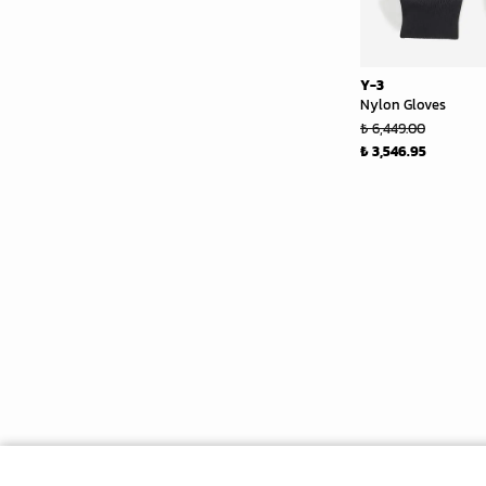
Y-3
Nylon Gloves
₺ 6,449.00
₺ 3,546.95