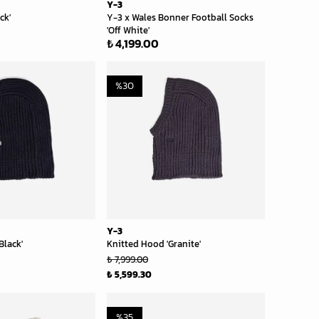
Y-3
ck'
Y-3 x Wales Bonner Football Socks
'Off White'
₺ 4,199.00
%
30
Y-3
Black'
Knitted Hood 'Granite'
₺ 7,999.00
₺ 5,599.30
%
35