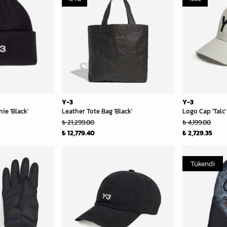
Y-3
Y-3
ie 'Black'
Leather Tote Bag 'Black'
Logo Cap 'Talc'
₺ 21,299.00
₺ 4,199.00
₺ 12,779.40
₺ 2,729.35
Tükendi