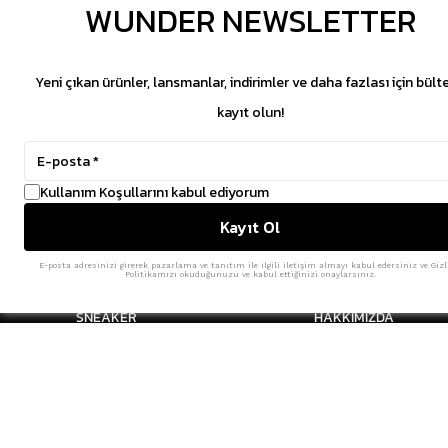
WUNDER NEWSLETTER
Yeni çıkan ürünler, lansmanlar, indirimler ve daha fazlası için bült
kayıt olun!
Kullanım Koşullarını kabul ediyorum
Kayıt Ol
E-posta adresinizi girerek pazarlama ve tanıtım ile ilgili iletişim almayı kabul edersiniz ve Gizl
SİTE HARİTASI
MÜŞTERİ HİZMETL
Politikamızı okuduğunuzu ve kabul ettiğinizi onaylarsınız.
SNEAKER
HAKKIMIZDA
GİYİM
İLETİŞİM
AKSESUAR
S.S.S
YENİLER
AYDINLATMA METNİ