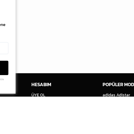
ene
ilik
ERİ
HESABIM
POPÜLER MOD
ÜYE OL
adidas Adistar
GİRİŞ YAP
adidas Handball
SİPARİŞLERİM
adidas Samba
FAVORİLERİM
Air Jordan 1