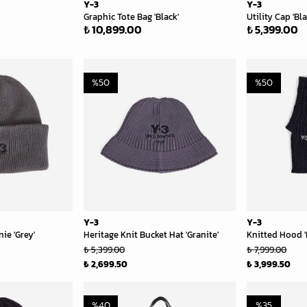
Y-3
Y-3
Graphic Tote Bag 'Black'
Utility Cap 'Bla
₺ 10,899.00
₺ 5,399.00
%
50
%
50
Y-3
Y-3
ie 'Grey'
Heritage Knit Bucket Hat 'Granite'
Knitted Hood '
₺ 5,399.00
₺ 7,999.00
₺ 2,699.50
₺ 3,999.50
%
40
%
35