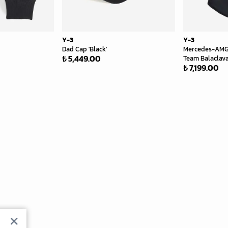
Y-3
Y-3
Dad Cap 'Black'
Mercedes-AMG 
₺ 5,449.00
Team Balaclava 
₺ 7,199.00