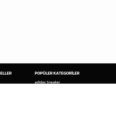
ELLER
POPÜLER KATEGORİLER
adidas Sneaker
 Spezial
ASICS Sneaker
Carhartt WIP
Çocuk Sneaker