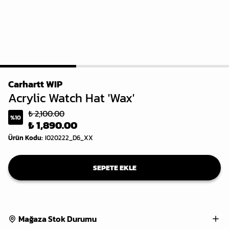
1
2
3
Carhartt WIP
Acrylic Watch Hat 'Wax'
₺ 2,100.00
%
10
₺ 1,890.00
Ürün Kodu
:
I020222_D6_XX
SEPETE EKLE
Mağaza Stok Durumu