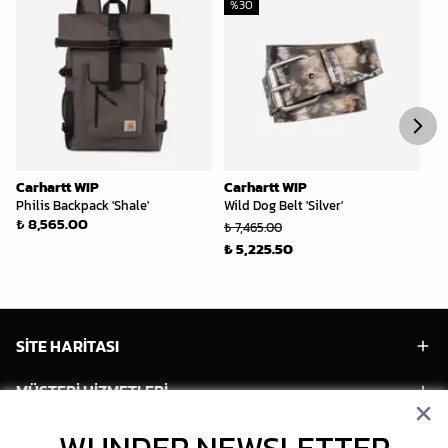
%
30
%
Carhartt WIP
Carhartt WIP
Ca
Philis Backpack 'Shale'
Wild Dog Belt 'Silver'
Ac
₺ 8,565.00
₺ 7,465.00
₺ 
₺ 5,225.50
₺ 
SİTE HARİTASI
MÜŞTERİ HİZMETLERİ
HESABIM