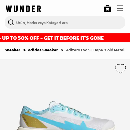
 TO 50% OFF - GET IT BEFORE IT'S GONE
F
Sneaker
adidas Sneaker
Adizero Evo SL Bape 'Gold Metallic'