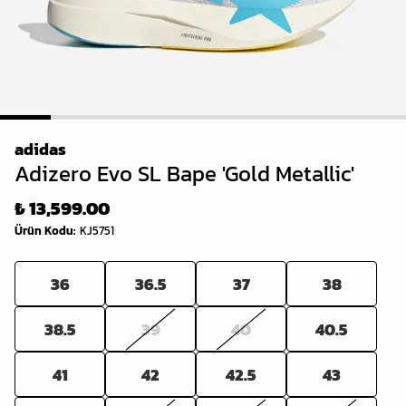
1
2
3
4
5
6
7
8
adidas
Adizero Evo SL Bape 'Gold Metallic'
₺ 13,599.00
Ürün Kodu
:
KJ5751
36
36.5
37
38
38.5
39
40
40.5
41
42
42.5
43