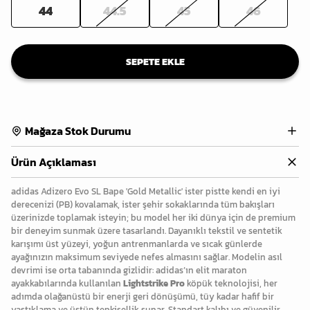
44
44.5
45
46
SEPETE EKLE
Mağaza Stok Durumu
Ürün Açıklaması
adidas Adizero Evo SL Bape 'Gold Metallic' ister pistte kendi en iyi
derecenizi (PB) kovalamak, ister şehir sokaklarında tüm bakışları
üzerinizde toplamak isteyin; bu model her iki dünya için de premium
bir deneyim sunmak üzere tasarlandı. Dayanıklı tekstil ve sentetik
karışımı üst yüzeyi, yoğun antrenmanlarda ve sıcak günlerde
ayağınızın maksimum seviyede nefes almasını sağlar. Modelin asıl
devrimi ise orta tabanında gizlidir: adidas’ın elit maraton
ayakkabılarında kullanılan
Lightstrike Pro
köpük teknolojisi, her
adımda olağanüstü bir enerji geri dönüşümü, tüy kadar hafif bir
yastıklama ve üstün tepkisellik sunar. Standart kalıbı ve güvenilir