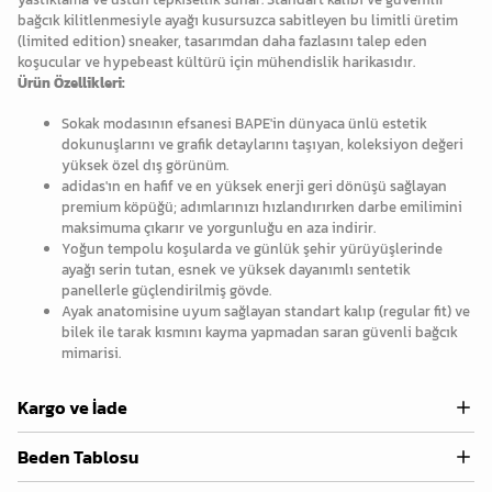
bağcık kilitlenmesiyle ayağı kusursuzca sabitleyen bu limitli üretim
(limited edition) sneaker, tasarımdan daha fazlasını talep eden
koşucular ve hypebeast kültürü için mühendislik harikasıdır.
Ürün Özellikleri:
Sokak modasının efsanesi BAPE'in dünyaca ünlü estetik
dokunuşlarını ve grafik detaylarını taşıyan, koleksiyon değeri
yüksek özel dış görünüm.
adidas'ın en hafif ve en yüksek enerji geri dönüşü sağlayan
premium köpüğü; adımlarınızı hızlandırırken darbe emilimini
maksimuma çıkarır ve yorgunluğu en aza indirir.
Yoğun tempolu koşularda ve günlük şehir yürüyüşlerinde
ayağı serin tutan, esnek ve yüksek dayanımlı sentetik
panellerle güçlendirilmiş gövde.
Ayak anatomisine uyum sağlayan standart kalıp (regular fit) ve
bilek ile tarak kısmını kayma yapmadan saran güvenli bağcık
mimarisi.
Kargo ve İade
Beden Tablosu