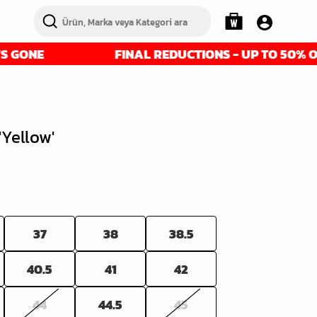
FINAL REDUCTIONS - UP TO 50% OFF - GET 
Yellow'
37
38
38.5
40.5
41
42
44
44.5
45