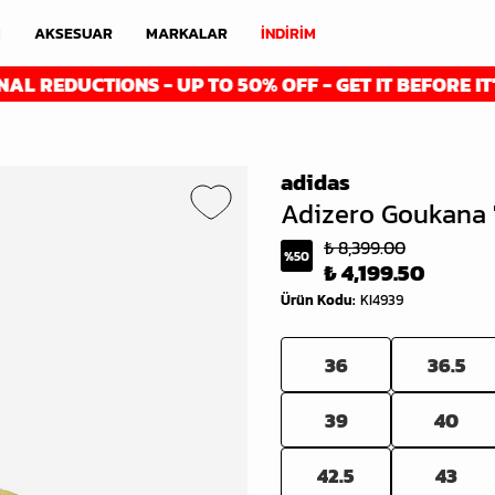
M
AKSESUAR
MARKALAR
İNDİRİM
CTIONS - UP TO 50% OFF - GET IT BEFORE IT'S GONE
adidas
Adizero Goukana '
₺ 8,399.00
%
50
₺ 4,199.50
Ürün Kodu
:
KI4939
36
36.5
39
40
42.5
43