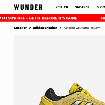
YENİLER
SNEAKER
GİYİ
FF - GET IT BEFORE IT'S GONE
FINAL REDU
Sneaker
adidas Sneaker
Adizero Goukana 'Yellow'