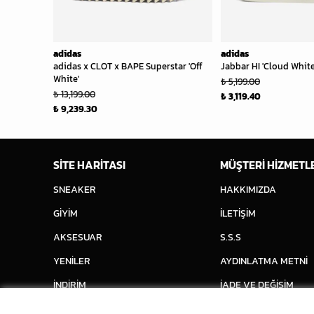
adidas
adidas
adidas x CLOT x BAPE Superstar 'Off
Jabbar HI 'Cloud White
White'
₺ 5,199.00
₺ 13,199.00
₺ 3,119.40
₺ 9,239.30
SİTE HARİTASI
MÜŞTERİ HİZMETL
SNEAKER
HAKKIMIZDA
GİYİM
İLETİŞİM
AKSESUAR
S.S.S
YENİLER
AYDINLATMA METNİ
İNDİRİM
İADE VE DEĞİŞİM