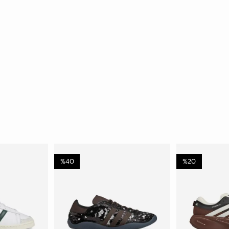
%
40
%
20