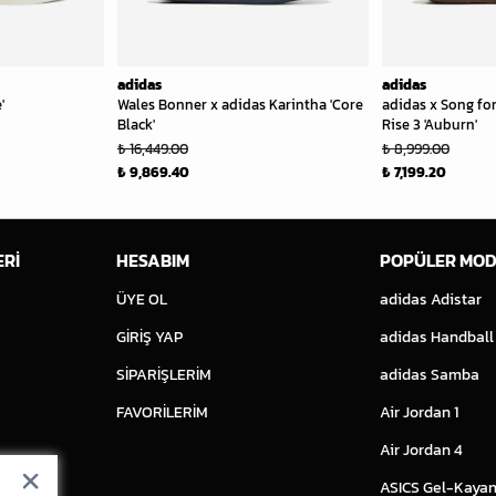
adidas
adidas
'
Wales Bonner x adidas Karintha 'Core
adidas x Song fo
Black'
Rise 3 'Auburn'
₺ 16,449.00
₺ 8,999.00
₺ 9,869.40
₺ 7,199.20
ERİ
HESABIM
POPÜLER MOD
ÜYE OL
adidas Adistar
GİRİŞ YAP
adidas Handball
SİPARİŞLERİM
adidas Samba
FAVORİLERİM
Air Jordan 1
Air Jordan 4
ASICS Gel-Kayan