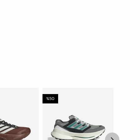
%
50
%
45