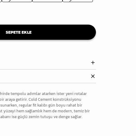
SEPETE EKLE
ehirde tempolu adımlar atarken ister yeni rotalar
bir araya getirir. Cold Cement konstrüksiyonu
sunarken, regular fit kalıbı gün boyu rahat bir
 üst yüzeyi hem sağlamlık hem de modern, temiz bir
abanı ise güçlü zemin tutuşu ve denge sağlar.