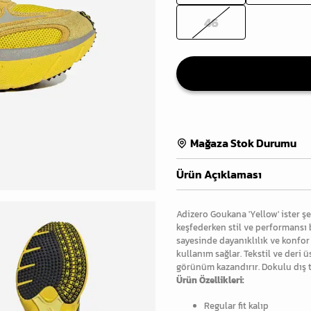
46
Mağaza Stok Durumu
Ürün Açıklaması
Adizero Goukana 'Yellow' ister ş
keşfederken stil ve performansı 
sayesinde dayanıklılık ve konfor 
kullanım sağlar. Tekstil ve deri
görünüm kazandırır. Dokulu dış t
Ürün Özellikleri:
Regular fit kalıp