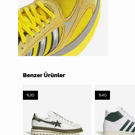
Benzer Ürünler
%
30
%
40