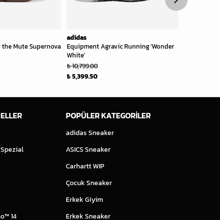
adidas
adidas
r the Mute Supernova
Equipment Agravic Running 'Wonder
Adizero Gou
White'
₺ 8,799.00
₺ 10,799.00
₺ 4,839.45
₺ 5,399.50
ELLER
POPÜLER KATEGORİLER
adidas Sneaker
 Spezial
ASICS Sneaker
Carhartt WIP
Çocuk Sneaker
Erkek Giyim
o™ 14
Erkek Sneaker