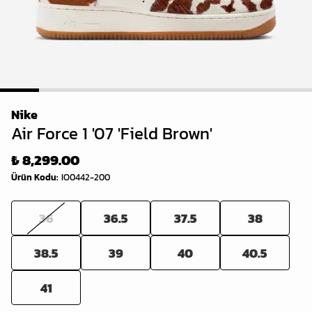
1
2
3
4
5
6
7
8
Nike
Air Force 1 '07 'Field Brown'
₺ 8,299.00
Ürün Kodu
:
IO0442-200
36
36.5
37.5
38
38.5
39
40
40.5
41