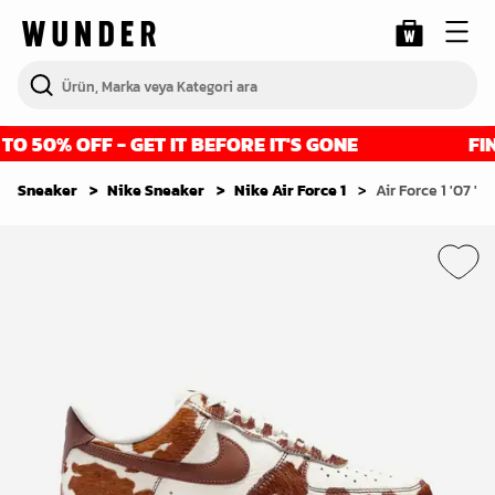
 50% OFF - GET IT BEFORE IT'S GONE
FINA
Sneaker
Nike Sneaker
Nike Air Force 1
Air Force 1 '07 'F