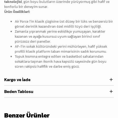
teknolojisi
, gün boyu bulutların üzerinde yürüyormuş gibi hafif ve
konforlu bir deneyim sunar.
Ürün Özellikleri:
Air Force 1’in klasik çizgisine üst düzey bir lüks ve benzersiz bir
görsel derinlik kazandıran özel midilli tüyü deri işçiliği.
Zamanla yıpranmak yerine eskidikçe yumuşayan, karakter
kazanan ve ayağa kusursuz uyum sağlayan birinci sınıf
pürüzsüz deri paneller.
AF-1’in sokak kültüründeki yerini mühürleyen, hafif yüksek
profilli klasik platform taban mimarisinin sadık korunumu.
Topuk kısmına entegre edilen ve basketbol sahalarından
sokaklara taşınan ikonik hava kapsülü sayesinde gün boyu
süren rakipsiz hafiflik ve darbe emiş gücü.
Kargo ve İade
Beden Tablosu
Benzer Ürünler