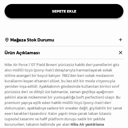
SEPETE EKLE
Mağaza Stok Durumu
Ürün Açıklaması
Nike Air Force 1 '07 'Field Brown' pürüzsüz hakiki deri panellerini göz
alıcı midilli tüyü (pony-hair) detaylarıyla harmanlayarak sokak
stiline avangart bir boyut katıyor. 1982'den beri sokak modasının
kurallarını koyan efsanevi silüet, bu kez elit bir moda vizyonuyla
yeniden inşa edildi. Ayakkabının gövdesinde kullanılan birinci sınıf
pürüzsüz deri ve dikişli üst katmanlar, zaman geçtikçe ayağınızın
şeklini alarak mükemmel bir yumuşaklığa (soft perfection) ulaşır. Bu
premium yapıya eşlik eden hakiki midilli tüyü (pony-hair) deri
dokunuşları, ayakkabıya sadece bir sneaker değil, giyilebilir bir sanat
eseri karakteri kazandırır. Kalın yapılı imza çanak taban (classic
cupsole) tasarımı ve hafif platform duruşu sadık bir şekilde
korunurken; tabanın kalbinde yer alan
Nike Air yastıklama