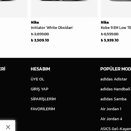
Nike
Nike
Initiator 'White Obsidan'
Kobe 9 EM Low TB
₺ 3,899.00
₺ 6,599.00
₺ 3,509.10
₺ 5,939.10
ERİ
HESABIM
POPÜLER MOD
ÜYE OL
adidas Adistar
GİRİŞ YAP
adidas Handball
SİPARİŞLERİM
adidas Samba
FAVORİLERİM
Air Jordan 1
Air Jordan 4
ASICS Gel-Kayan