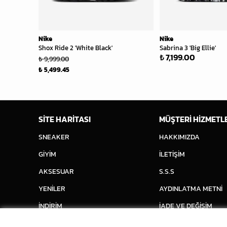
Nike
Nike
Shox Ride 2 'White Black'
Sabrina 3 'Big Ellie'
₺ 7,199.00
₺ 9,999.00
₺ 5,499.45
SİTE HARİTASI
MÜŞTERİ HİZMETL
SNEAKER
HAKKIMIZDA
GİYİM
İLETİŞİM
AKSESUAR
S.S.S
YENİLER
AYDINLATMA METNİ
İNDİRİM
İADE VE DEĞİŞİM