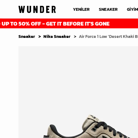
YENİLER
SNEAKER
GİYİ
0% OFF - GET IT BEFORE IT'S GONE
FINAL 
Sneaker
Nike Sneaker
Air Force 1 Low 'Desert Khaki B