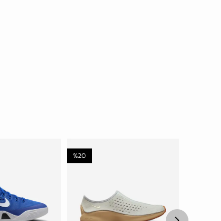
%
20
%
15