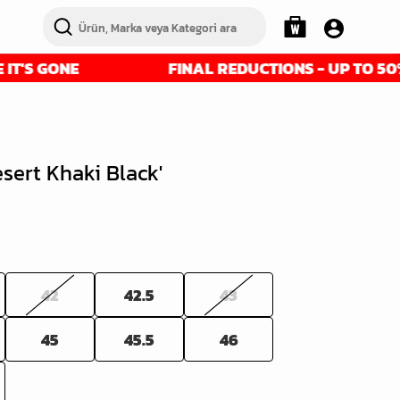
ONE
FINAL REDUCTIONS - UP TO 50% OFF - 
esert Khaki Black'
42
42.5
43
45
45.5
46