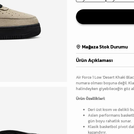
Mağaza Stok Durumu
Ürün Açıklaması
Air Force 1 Low 'Desert Khaki Bla
numara olması boşuna değil. Kla
halindeyken giyebileceğin göz alıc
Ürün Özellikleri:
Deri üst kısım ve delikli b
Aslen performans basketbol
gün boyu rahatlık sunar.
Klasik basketbol pivot dai
kazandırır.