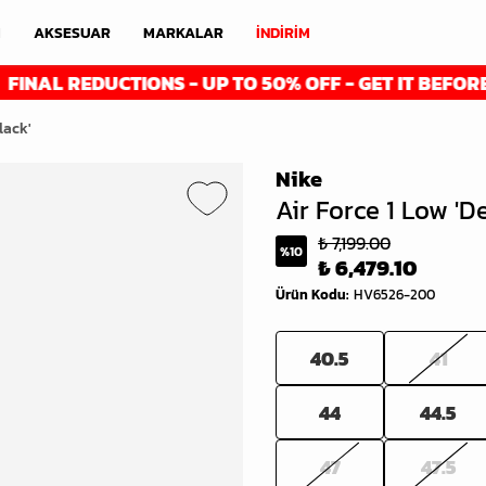
M
AKSESUAR
MARKALAR
İNDİRİM
REDUCTIONS - UP TO 50% OFF - GET IT BEFORE IT'S G
lack'
Nike
Air Force 1 Low 'D
₺ 7,199.00
%
10
₺ 6,479.10
Ürün Kodu
:
HV6526-200
40.5
41
44
44.5
47
47.5