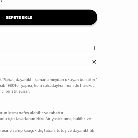
SEPETE EKLE
ck' Rahat, dayanıklı, zamana meydan okuyan bu stilin 1
sik 1980'ler yapısı, hem sahadayken hem de hareket
ı bir stil sunar.
urun kısmı nefes alabilir ve rahattır.
u için tasarlanan Nike Air yastıklama, hafiflik ve
resine sahip kauçuk dış taban, tutuş ve dayanıklılık