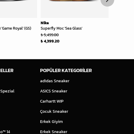
Nike
Nike
 'Game Royal' (GS)
Superfly Moc 'Sea Glass'
Dunk Low Co
₺ 5,499.00
₺ 7,199.00
₺ 4,399.20
₺ 6,119.15
ELLER
POPÜLER KATEGORİLER
adidas Sneaker
 Spezial
ASICS Sneaker
Carhartt WIP
Çocuk Sneaker
Erkek Giyim
o™ 14
Erkek Sneaker