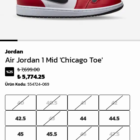
1
2
3
4
5
6
7
8
Jordan
Air Jordan 1 Mid 'Chicago Toe'
₺ 7,699.00
%
25
₺ 5,774.25
Ürün Kodu
:
554724-069
40
40.5
41
42
42.5
43
44
44.5
45
45.5
46
47.5