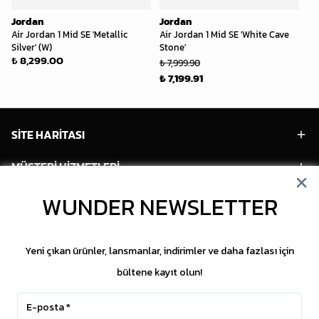
Jordan
Jordan
Jo
Air Jordan 1 Mid SE 'Metallic
Air Jordan 1 Mid SE 'White Cave
Ai
Silver' (W)
Stone'
Ch
₺ 8,299.00
₺ 7,999.90
₺ 
₺ 7,199.91
₺ 
SİTE HARİTASI
MÜŞTERİ HİZMETLERİ
HESABIM
WUNDER NEWSLETTER
POPÜLER MODELLER
Yeni çıkan ürünler, lansmanlar, indirimler ve daha fazlası için
POPÜLER KATEGORİLER
bültene kayıt olun!
SOSYAL MEDYA