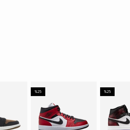
%
25
%
25