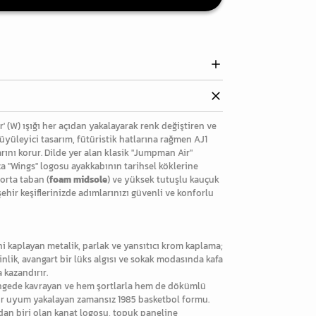
er' (W) ışığı her açıdan yakalayarak renk değiştiren ve
üyüleyici tasarım, fütüristik hatlarına rağmen AJ1
rını korur. Dilde yer alan klasik "Jumpman Air"
a "Wings" logosu ayakkabının tarihsel köklerine
orta taban (
foam midsole
) ve yüksek tutuşlu kauçuk
hir keşiflerinizde adımlarınızı güvenli ve konforlu
 kaplayan metalik, parlak ve yansıtıcı krom kaplama;
nlik, avangart bir lüks algısı ve sokak modasında kafa
 kazandırır.
dengede kavrayan ve hem şortlarla hem de dökümlü
ir uyum yakalayan zamansız 1985 basketbol formu.
an biri olan kanat logosu, topuk paneline