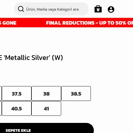
FINAL REDUCTIONS - UP TO 50% OFF - GET I
 'Metallic Silver' (W)
37.5
38
38.5
40.5
41
SEPETE EKLE