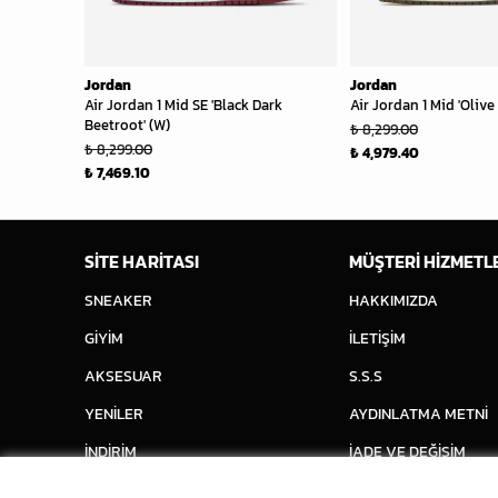
Jordan
Jordan
Air Jordan 1 Mid SE 'Black Dark
Air Jordan 1 Mid 'Olive
Beetroot' (W)
₺ 8,299.00
₺ 8,299.00
₺ 4,979.40
₺ 7,469.10
SİTE HARİTASI
MÜŞTERİ HİZMETL
SNEAKER
HAKKIMIZDA
GİYİM
İLETİŞİM
AKSESUAR
S.S.S
YENİLER
AYDINLATMA METNİ
İNDİRİM
İADE VE DEĞİŞİM