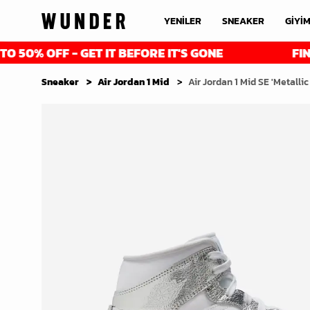
YENİLER
SNEAKER
GİYİ
FF - GET IT BEFORE IT'S GONE
FINAL REDU
Sneaker
Air Jordan 1 Mid
Air Jordan 1 Mid SE 'Metallic 