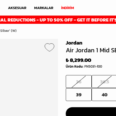
M
AKSESUAR
MARKALAR
İNDİRİM
CTIONS - UP TO 50% OFF - GET IT BEFORE IT'S GONE
Silver' (W)
Jordan
Air Jordan 1 Mid SE
₺ 8,299.00
Ürün Kodu
:
FN5031-100
36
36.5
39
40