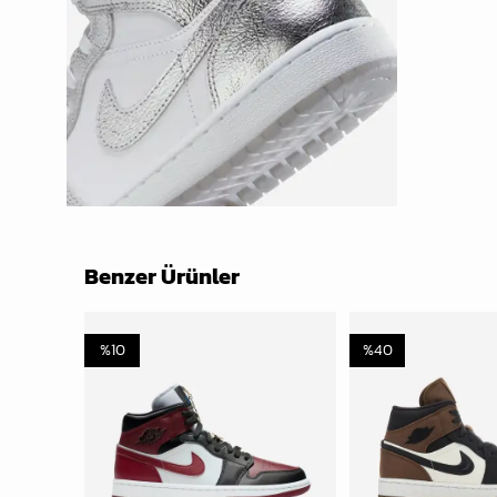
Benzer Ürünler
%
10
%
40