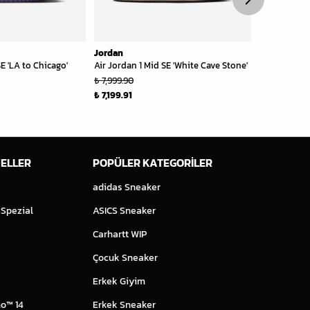
Jordan
Jordan
SE 'LA to Chicago'
Air Jordan 1 Mid SE 'White Cave Stone'
Air Jordan 1
₺ 8,299.0
₺ 7,999.90
₺ 7,199.91
ELLER
POPÜLER KATEGORİLER
adidas Sneaker
 Spezial
ASICS Sneaker
Carhartt WIP
Çocuk Sneaker
Erkek Giyim
o™ 14
Erkek Sneaker