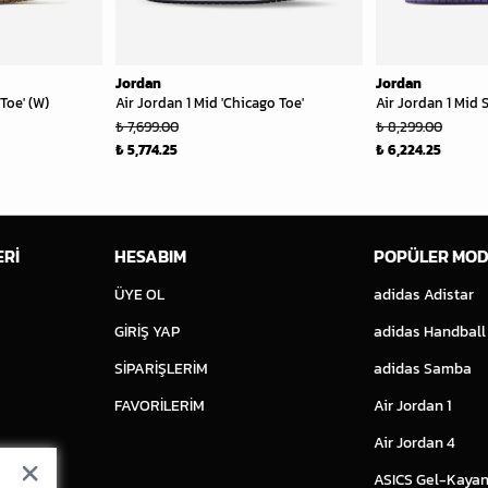
Jordan
Jordan
 Toe' (W)
Air Jordan 1 Mid 'Chicago Toe'
Air Jordan 1 Mid 
₺ 7,699.00
₺ 8,299.00
₺ 5,774.25
₺ 6,224.25
ERİ
HESABIM
POPÜLER MOD
ÜYE OL
adidas Adistar
GİRİŞ YAP
adidas Handball
SİPARİŞLERİM
adidas Samba
FAVORİLERİM
Air Jordan 1
Air Jordan 4
ASICS Gel-Kayan