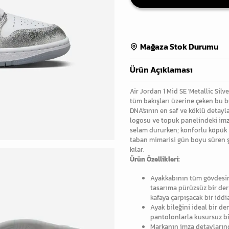
Mağaza Stok Durumu
Ürün Açıklaması
Air Jordan 1 Mid SE 'Metallic Silv
tüm bakışları üzerine çeken bu b
DNA'sının en saf ve köklü detayla
logosu ve topuk panelindeki imz
selam dururken; konforlu köpük 
taban mimarisi gün boyu süren şe
kılar.
Ürün Özellikleri:
Ayakkabının tüm gövdesini
tasarıma pürüzsüz bir deri
kafaya çarpışacak bir iddia
Ayak bileğini ideal bir 
pantolonlarla kusursuz b
Markanın imza detaylarınd