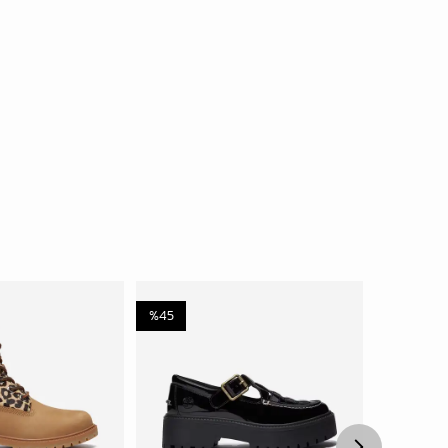
%
45
%
45