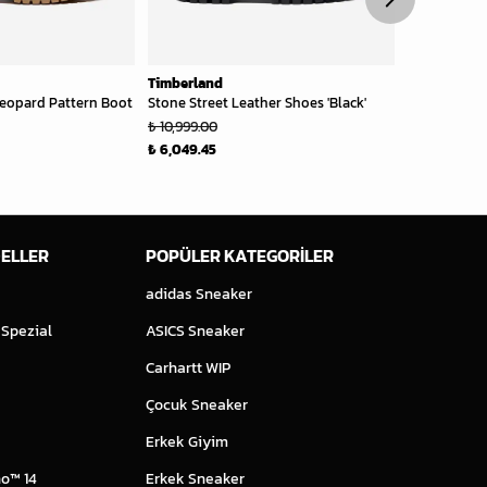
Timberland
Timberland
eopard Pattern Boot
Stone Street Leather Shoes 'Black'
Authentic B
₺ 10,999.00
₺ 11,500.00
₺ 6,049.45
₺ 6,325.00
ELLER
POPÜLER KATEGORİLER
adidas Sneaker
 Spezial
ASICS Sneaker
Carhartt WIP
Çocuk Sneaker
Erkek Giyim
o™ 14
Erkek Sneaker