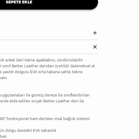
SEPETE EKLE
ik erkek deri tekne ayakkabısı, sürdürülebilir
 sınıf Better Leather deriden üretildi. Geleneksel el
 ve yastık dolgulu EVA orta tabana sahip tekne
 ham.
 uygulamaları ile gümüş derece ile sınıflandırılan
rde elde edilen sırçalı Better Leather deri ile
60° fonksiyonel ham deriden imal bağcık sistemi
r
çin dolgu destekli EVA tabanlık
aban