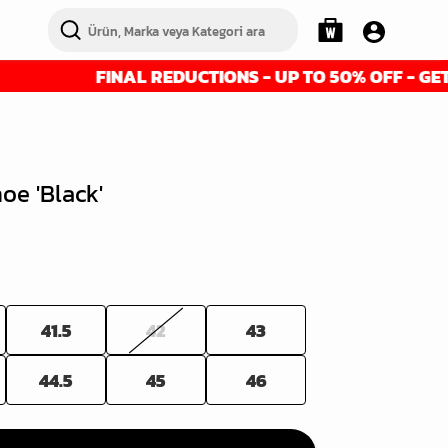
FINAL REDUCTIONS - UP TO 50% OFF - GET IT BEF
oe 'Black'
41.5
42
43
44.5
45
46