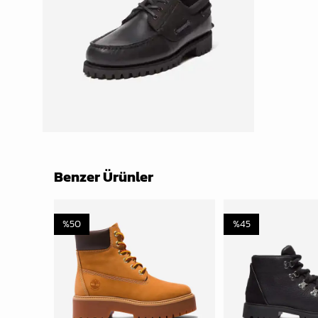
Benzer Ürünler
%
50
%
45