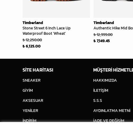
Timberland
Timberland
Stone Street 6 Inch Lace Up
Authentic Hike Mid Boo
Waterproof Boot 'Wheat'
₺ 12,999.00
₺ 12,250.00
₺ 7,149.45
₺ 6,125.00
SİTE HARİTASI
MÜŞTERİ HİZMETL
SNEAKER
HAKKIMIZDA
GİYİM
İLETİŞİM
AKSESUAR
S.S.S
YENİLER
AYDINLATMA METNİ
İNDİRİM
İADE VE DEĞİŞİM