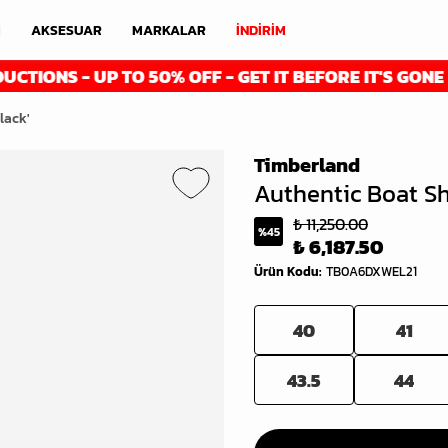
M
AKSESUAR
MARKALAR
İNDİRİM
S - UP TO 50% OFF - GET IT BEFORE IT'S GONE
lack'
Timberland
Authentic Boat Sh
₺ 11,250.00
%
45
₺ 6,187.50
Ürün Kodu
:
TB0A6DXWEL21
40
41
43.5
44