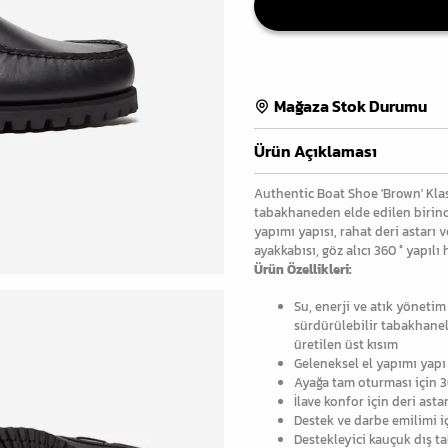
Mağaza Stok Durumu
Ürün Açıklaması
Authentic Boat Shoe 'Brown' Klas
tabakhaneden elde edilen birinci
yapımı yapısı, rahat deri astarı
ayakkabısı, göz alıcı 360 ° yapılı
Ürün Özellikleri:
Su, enerji ve atık yönetim
sürdürülebilir tabakhanele
üretilen üst kısım
Geleneksel el yapımı yapı
Ayağa tam oturması için 3
İlave konfor için deri asta
Destek ve darbe emilimi i
Destekleyici kauçuk dış t