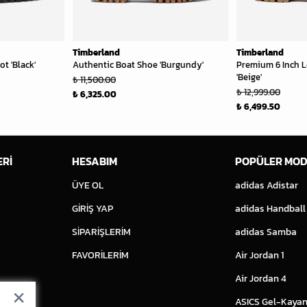
Timberland
Timberland
t 'Black'
Authentic Boat Shoe 'Burgundy'
Premium 6 Inch L
'Beige'
₺ 11,500.00
₺ 12,999.00
₺ 6,325.00
₺ 6,499.50
ERİ
HESABIM
POPÜLER MOD
ÜYE OL
adidas Adistar
GİRİŞ YAP
adidas Handball
SİPARİŞLERİM
adidas Samba
FAVORİLERİM
Air Jordan 1
Air Jordan 4
ASICS Gel-Kayan