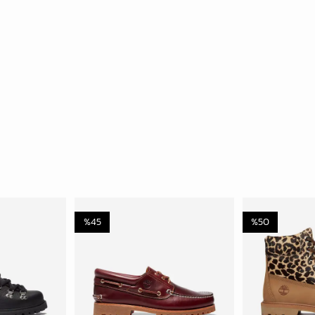
%
45
%
50