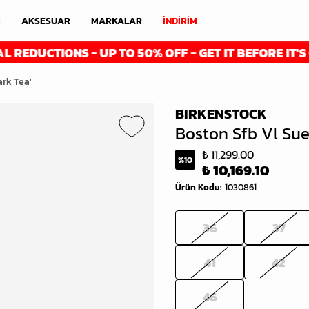
M
AKSESUAR
MARKALAR
İNDİRİM
CTIONS - UP TO 50% OFF - GET IT BEFORE IT'S GONE
ark Tea'
BIRKENSTOCK
Boston Sfb Vl Sue
₺ 11,299.00
%
10
₺ 10,169.10
Ürün Kodu
:
1030861
36
37
41
42
46