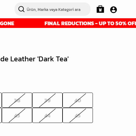
FINAL REDUCTIONS - UP TO 50% OFF - GET 
de Leather 'Dark Tea'
38
39
40
43
44
45