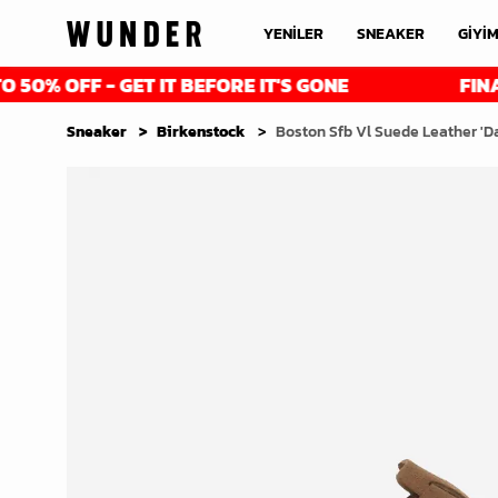
YENİLER
SNEAKER
GİYİ
FF - GET IT BEFORE IT'S GONE
FINAL REDU
Sneaker
Birkenstock
Boston Sfb Vl Suede Leather 'D