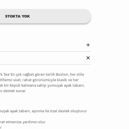
STOKTA YOK
 Tea' En çok rağbet gören terlik Boston, her stile
difemsi süet, rahat görünümüyle klasik ve her
n ek bir köpük katmana sahip yumuşak ayak tabanı,
ün destek sunar.
uşak ayak tabanı, aşınma ile özel destek oluşturur
ahat etmenize yardımcı olur
ir