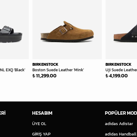
BIRKENSTOCK
BIRKENSTOCK
NL EXQ 'Black'
Boston Suede Leather 'Mink'
Uji Suede Leather
₺ 11,299.00
₺ 4,199.00
ERİ
HESABIM
POPÜLER MOD
ÜYE OL
adidas Adistar
GİRİŞ YAP
adidas Handball