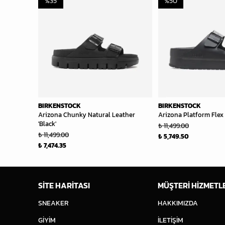
%
35
%
50
BIRKENSTOCK
BIRKENSTOCK
Arizona Chunky Natural Leather
Arizona Platform Flex 
'Black'
₺ 11,499.00
₺ 11,499.00
₺ 5,749.50
₺ 7,474.35
SİTE HARİTASI
MÜŞTERİ HİZMETL
SNEAKER
HAKKIMIZDA
GİYİM
İLETİŞİM