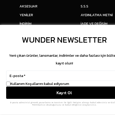
AKSESUAR
S.S.S
YENİLER
AYDINLATMA METNİ
İNDİRİM
İADE VE DEĞİŞİM
WUNDER NEWSLETTER
Yeni çıkan ürünler, lansmanlar, indirimler ve daha fazlası için bült
kayıt olun!
Kullanım Koşullarını kabul ediyorum
Kayıt Ol
E-posta adresinizi girerek pazarlama ve tanıtım ile ilgili iletişim almayı kabul edersiniz ve Gizl
Politikamızı okuduğunuzu ve kabul ettiğinizi onaylarsınız.
Copyright © 2026 WUNDER. İçeriklerin izinsiz kopya