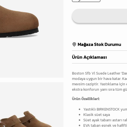
Mağaza Stok Durumu
Ürün Açıklaması
Boston Sfb Vl Suede Leather 'Dark
modaya uygun bir hava katar. Ka
mevsim caziptir. Yastıklama içi
ekstra konforun yanı sıra tüm g
Ürün Özellikleri:
Yastıklı BIRKENSTOCK yum
Klasik süet saya
Süet ayak tabanı astarı r
EVA taban esnek ve hafift