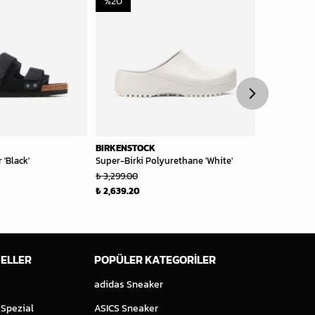
%
20
BIRKENSTOCK
BIRKENSTO
 'Black'
Super-Birki Polyurethane 'White'
Boston Sued
₺ 7,999.0
₺ 3,299.00
₺ 2,639.20
ELLER
POPÜLER KATEGORİLER
adidas Sneaker
 Spezial
ASICS Sneaker