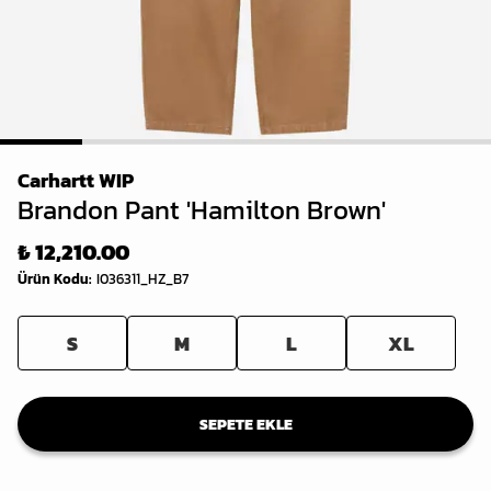
1
2
3
4
5
6
Carhartt WIP
Brandon Pant 'Hamilton Brown'
₺ 12,210.00
Ürün Kodu
:
I036311_HZ_B7
S
M
L
XL
SEPETE EKLE