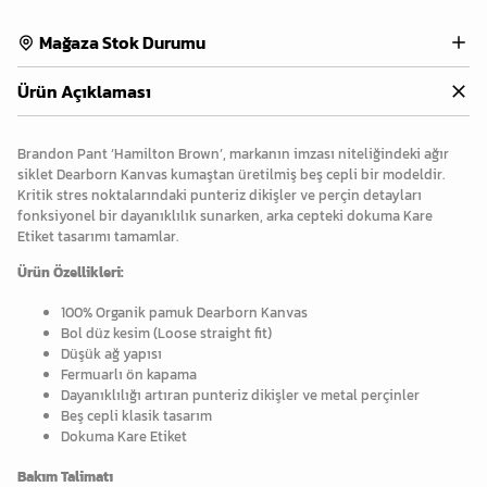
Mağaza Stok Durumu
Ürün Açıklaması
Brandon Pant ‘Hamilton Brown’, markanın imzası niteliğindeki ağır
siklet Dearborn Kanvas kumaştan üretilmiş beş cepli bir modeldir.
Kritik stres noktalarındaki punteriz dikişler ve perçin detayları
fonksiyonel bir dayanıklılık sunarken, arka cepteki dokuma Kare
Etiket tasarımı tamamlar.
Ürün Özellikleri:
100% Organik pamuk Dearborn Kanvas
Bol düz kesim (Loose straight fit)
Düşük ağ yapısı
Fermuarlı ön kapama
Dayanıklılığı artıran punteriz dikişler ve metal perçinler
Beş cepli klasik tasarım
Dokuma Kare Etiket
Bakım Talimatı