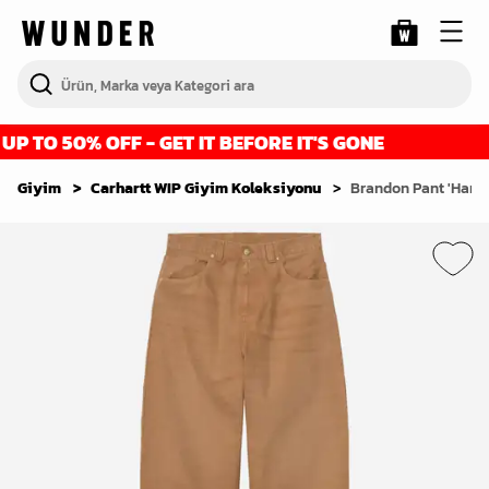
 TO 50% OFF - GET IT BEFORE IT'S GONE
F
Giyim
Carhartt WIP Giyim Koleksiyonu
Brandon Pant 'Hami