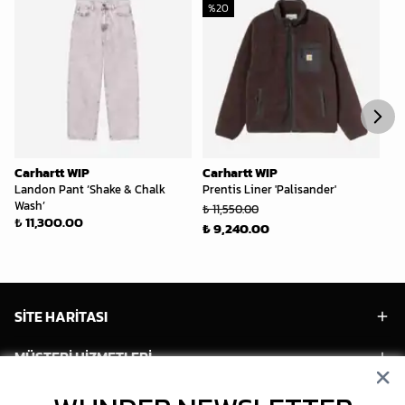
%
20
%
Carhartt WIP
Carhartt WIP
Ca
Landon Pant ‘Shake & Chalk
Prentis Liner 'Palisander'
S/
Wash’
₺ 11,550.00
₺ 
₺ 11,300.00
₺ 9,240.00
₺ 
SİTE HARİTASI
MÜŞTERİ HİZMETLERİ
HESABIM