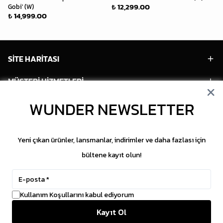
₺ 12,299.00
Gobi' (W)
(W
₺ 14,999.00
₺ 
SİTE HARİTASI
MÜŞTERİ HİZMETLERİ
HESABIM
WUNDER NEWSLETTER
POPÜLER MODELLER
Yeni çıkan ürünler, lansmanlar, indirimler ve daha fazlası için
POPÜLER KATEGORİLER
bültene kayıt olun!
SOSYAL MEDYA
Kullanım Koşullarını kabul ediyorum
Copyright © 2026 WUNDER. İçeriklerin izinsiz
Kayıt Ol
kopyalanması yasaktır.