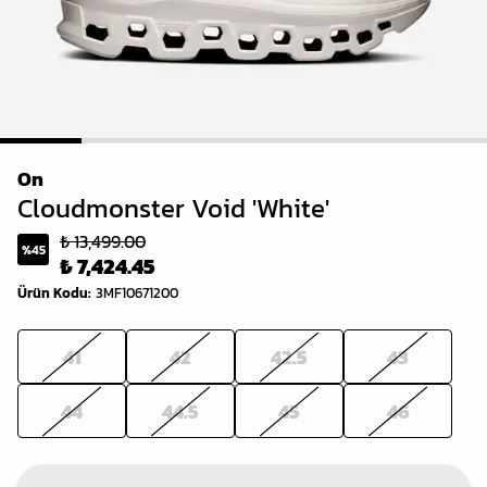
1
2
3
4
5
6
On
Cloudmonster Void 'White'
₺ 13,499.00
%
45
₺ 7,424.45
Ürün Kodu
:
3MF10671200
41
42
42.5
43
44
44.5
45
46