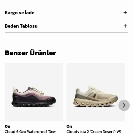
Kargo ve İade
Beden Tablosu
Benzer Ürünler
On
On
O
Cloud 6 Geo Waterproof 'Dew
Cloudvista 2 'Cream Desert' (W)
Cl