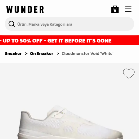
P TO 50% OFF - GET IT BEFORE IT'S GONE
Sneaker
On Sneaker
Cloudmonster Void 'White'