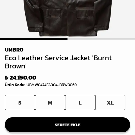
1
2
UMBRO
Eco Leather Service Jacket 'Burnt
Brown'
₺ 24,150.00
Ürün Kodu
:
UBMW0474FA304-BRW0069
S
M
L
XL
SEPETE EKLE