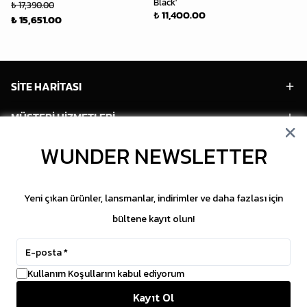
Black'
Bl
₺ 17,390.00
₺ 11,400.00
₺ 
₺ 15,651.00
SİTE HARİTASI
MÜŞTERİ HİZMETLERİ
WUNDER NEWSLETTER
HESABIM
POPÜLER MODELLER
Yeni çıkan ürünler, lansmanlar, indirimler ve daha fazlası için
POPÜLER KATEGORİLER
bültene kayıt olun!
SOSYAL MEDYA
Kullanım Koşullarını kabul ediyorum
Copyright © 2026 WUNDER. İçeriklerin izinsiz
Kayıt Ol
kopyalanması yasaktır.