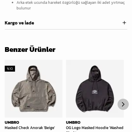
Arka etek ucunda hareket özgürlüğü sağlayan iki adet yırtmaç
bulunur
Kargo ve İade
Benzer Ürünler
%
10
UMBRO
UMBRO
U
Masked Check Anorak 'Beige'
OG Logo Masked Hoodie 'Washed
La