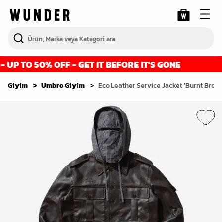
P TO 50% OFF - GET IT BEFORE IT'S GONE
Giyim
Umbro Giyim
Eco Leather Service Jacket 'Burnt Brow