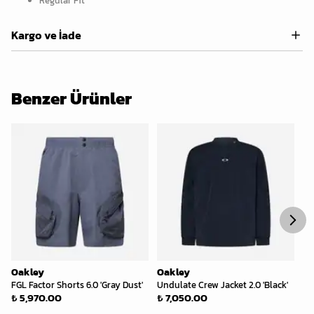
Regular Fit
Kargo ve İade
Benzer Ürünler
Oakley
Oakley
Oa
FGL Factor Shorts 6.0 'Gray Dust'
Undulate Crew Jacket 2.0 'Black'
He
₺ 5,970.00
₺ 7,050.00
₺ 