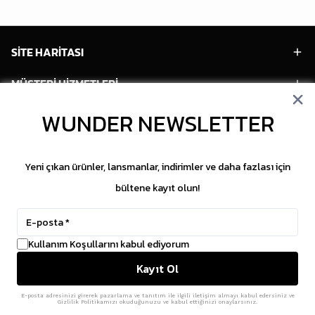
SİTE HARİTASI
MÜŞTERİ HİZMETLERİ
WUNDER NEWSLETTER
HESABIM
POPÜLER MODELLER
Yeni çıkan ürünler, lansmanlar, indirimler ve daha fazlası için
POPÜLER KATEGORİLER
bültene kayıt olun!
SOSYAL MEDYA
Kullanım Koşullarını kabul ediyorum
Copyright © 2026 WUNDER. İçeriklerin izinsiz
Kayıt Ol
kopyalanması yasaktır.
ikas
E-Ticaret Altyapısı
ile Hazırlanmıştır.
E-posta adresinizi girerek pazarlama ve tanıtım ile ilgili iletişim almayı kabul edersiniz ve
Gizlilik Politikamızı okuduğunuzu ve kabul ettiğinizi onaylarsınız.