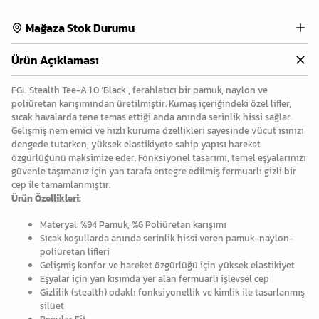
Mağaza Stok Durumu
Ürün Açıklaması
FGL Stealth Tee-A 1.0 ‘Black’, ferahlatıcı bir pamuk, naylon ve
poliüretan karışımından üretilmiştir. Kumaş içeriğindeki özel lifler,
sıcak havalarda tene temas ettiği anda anında serinlik hissi sağlar.
Gelişmiş nem emici ve hızlı kuruma özellikleri sayesinde vücut ısınızı
dengede tutarken, yüksek elastikiyete sahip yapısı hareket
özgürlüğünü maksimize eder. Fonksiyonel tasarımı, temel eşyalarınızı
güvenle taşımanız için yan tarafa entegre edilmiş fermuarlı gizli bir
cep ile tamamlanmıştır.
Ürün Özellikleri:
Materyal: %94 Pamuk, %6 Poliüretan karışımı
Sıcak koşullarda anında serinlik hissi veren pamuk-naylon-
poliüretan lifleri
Gelişmiş konfor ve hareket özgürlüğü için yüksek elastikiyet
Eşyalar için yan kısımda yer alan fermuarlı işlevsel cep
Gizlilik (stealth) odaklı fonksiyonellik ve kimlik ile tasarlanmış
silüet