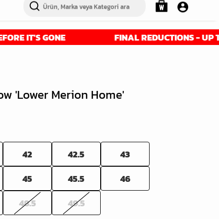
T'S GONE
FINAL REDUCTIONS - UP TO 50% O
Low 'Lower Merion Home'
42
42.5
43
45
45.5
46
48.5
49.5