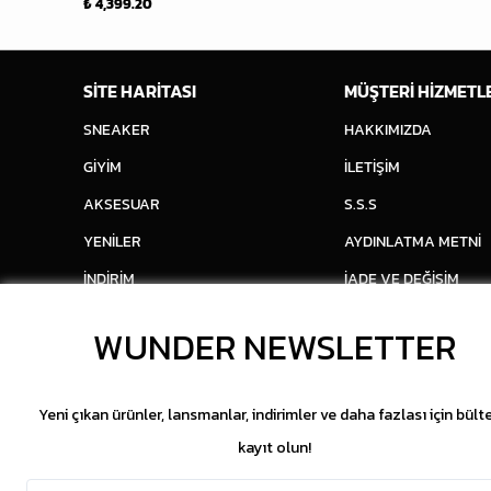
₺ 4,399.20
SİTE HARİTASI
MÜŞTERİ HİZMETL
SNEAKER
HAKKIMIZDA
GİYİM
İLETİŞİM
AKSESUAR
S.S.S
YENİLER
AYDINLATMA METNİ
İNDİRİM
İADE VE DEĞİŞİM
WUNDER NEWSLETTER
Yeni çıkan ürünler, lansmanlar, indirimler ve daha fazlası için bült
kayıt olun!