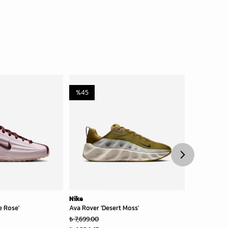
%
45
%
20
Nike
Nike
e Rose'
Ava Rover 'Desert Moss'
Shox TL 'Cre
₺ 7,699.00
₺ 8,999.00