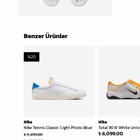
Benzer Ürünler
%
20
Nike
Nike
Nike Tennis Classic 'Light Photo Blue'
Total 90 III 'White Univ
₺ 6,099.00
₺ 5,499.00