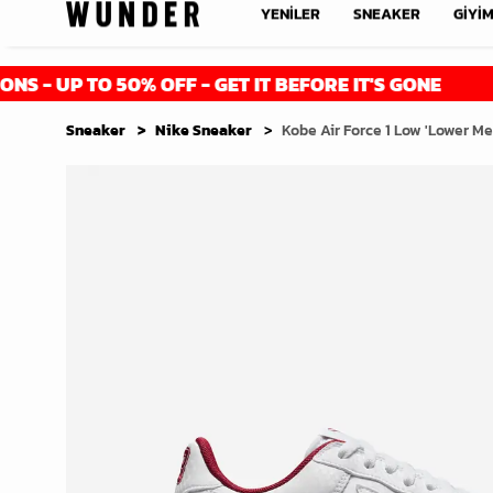
YENİLER
SNEAKER
GİYİ
 TO 50% OFF - GET IT BEFORE IT'S GONE
F
Sneaker
Nike Sneaker
Kobe Air Force 1 Low 'Lower M