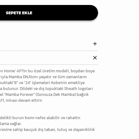
SEPETE EKLE
ion Home' AF1'in bu özel üretim modeli, boydan boya
larıyla Mamba DNA'sını yaşatır ve tüm zamanların
opuktaki"8" ve "24" işlemeleri Kobe'nin emekliye
a bulunur. Dildeki ve dış topuktaki Sheath logoları
. Özel "Mamba Forever" (Sonsuza Dek Mamba) bağcık
1, mirası devam ettirir.
delikli burun kısmı nefes alabilir ve rahattır.
klama sağlar.
resine sahip kauçuk dış taban, tutuş ve dayanıklılık