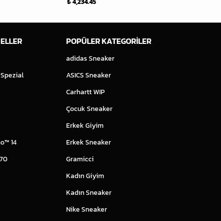
₺ 4,234.45
₺ 7,199.20
ELLER
POPÜLER KATEGORİLER
adidas Sneaker
 Spezial
ASICS Sneaker
Carhartt WIP
Çocuk Sneaker
Erkek Giyim
o™ 14
Erkek Sneaker
 70
Gramicci
Kadın Giyim
Kadın Sneaker
Nike Sneaker