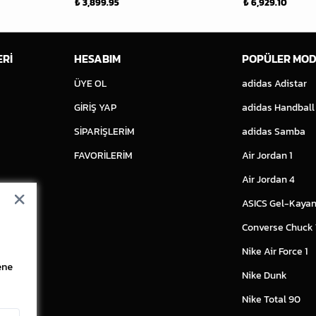
₺ 3,899.95
₺ 6,929.10
ERİ
HESABIM
POPÜLER MOD
ÜYE OL
adidas Adistar
GİRİŞ YAP
adidas Handball
SİPARİŞLERİM
adidas Samba
FAVORİLERİM
Air Jordan 1
Air Jordan 4
ASICS Gel-Kayan
Converse Chuck
Nike Air Force 1
ene
Nike Dunk
Nike Total 90