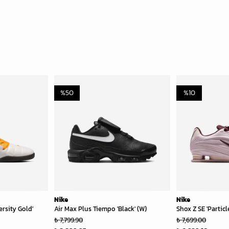
%
50
%
10
Nike
Nike
ersity Gold'
Air Max Plus Tiempo 'Black' (W)
Shox Z SE 'Particl
₺ 7,799.90
₺ 7,699.00