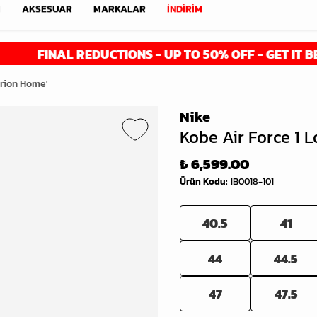
M
AKSESUAR
MARKALAR
İNDİRİM
INAL REDUCTIONS - UP TO 50% OFF - GET IT BEFORE I
erion Home'
Nike
Kobe Air Force 1 
₺ 6,599.00
Ürün Kodu
:
IB0018-101
40.5
41
44
44.5
47
47.5