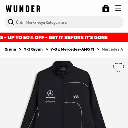
 UP TO 50% OFF - GET IT BEFORE IT'S GONE
Giyim
Y-3 Giyim
Y-3 x Mercedes-AMG F1
Mercedes AMG 