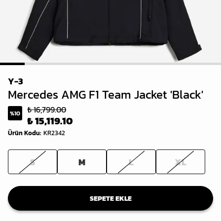
1
2
3
4
5
6
7
8
9
Y-3
Mercedes AMG F1 Team Jacket 'Black'
₺ 16,799.00
%
10
₺ 15,119.10
Ürün Kodu
:
KR2342
S
M
L
XL
SEPETE EKLE