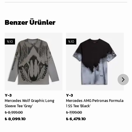
Benzer Ürünler
%
10
%
10
%
Y-3
Y-3
Y-
Mercedes Wolf Graphic Long
Mercedes AMG Petronas Formula
Me
Sleeve Tee 'Grey'
1 SS Tee 'Black'
1 
₺ 8,999.00
₺ 7,199.00
₺ 
₺ 8,099.10
₺ 6,479.10
₺ 