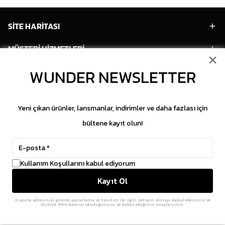
SİTE HARİTASI
MÜŞTERİ HİZMETLERİ
HESABIM
WUNDER NEWSLETTER
POPÜLER MODELLER
Yeni çıkan ürünler, lansmanlar, indirimler ve daha fazlası için
POPÜLER KATEGORİLER
bültene kayıt olun!
SOSYAL MEDYA
Kullanım Koşullarını kabul ediyorum
Copyright © 2026 WUNDER. İçeriklerin izinsiz
Kayıt Ol
kopyalanması yasaktır.
ikas
E-Ticaret Altyapısı
ile Hazırlanmıştır.
E-posta adresinizi girerek pazarlama ve tanıtım ile ilgili iletişim almayı kabul edersiniz ve
Gizlilik Politikamızı okuduğunuzu ve kabul ettiğinizi onaylarsınız.