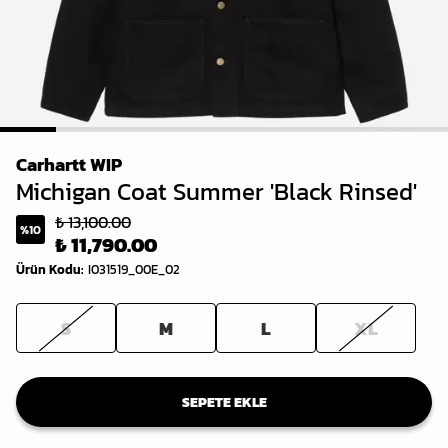
1
2
3
4
5
6
7
8
Carhartt WIP
Michigan Coat Summer 'Black Rinsed'
₺ 13,100.00
%
10
₺ 11,790.00
Ürün Kodu
:
I031519_00E_02
S
M
L
XL
SEPETE EKLE