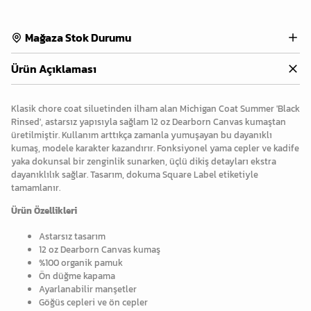
Mağaza Stok Durumu
Ürün Açıklaması
Klasik chore coat siluetinden ilham alan Michigan Coat Summer 'Black
Rinsed', astarsız yapısıyla sağlam 12 oz Dearborn Canvas kumaştan
üretilmiştir. Kullanım arttıkça zamanla yumuşayan bu dayanıklı
kumaş, modele karakter kazandırır. Fonksiyonel yama cepler ve kadife
yaka dokunsal bir zenginlik sunarken, üçlü dikiş detayları ekstra
dayanıklılık sağlar. Tasarım, dokuma Square Label etiketiyle
tamamlanır.
Ürün Özellikleri
Astarsız tasarım
12 oz Dearborn Canvas kumaş
%100 organik pamuk
Ön düğme kapama
Ayarlanabilir manşetler
Göğüs cepleri ve ön cepler