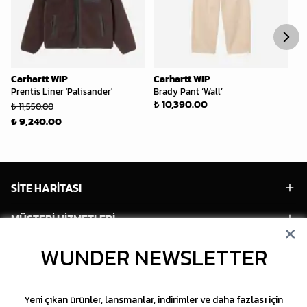
Carhartt WIP
Carhartt WIP
Ca
Prentis Liner 'Palisander'
Brady Pant ‘Wall’
Br
₺ 10,390.00
Bl
₺ 11,550.00
₺ 
₺ 9,240.00
SİTE HARİTASI
MÜŞTERİ HİZMETLERİ
WUNDER NEWSLETTER
HESABIM
POPÜLER MODELLER
Yeni çıkan ürünler, lansmanlar, indirimler ve daha fazlası için