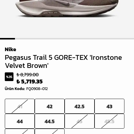
1
2
3
4
5
6
7
8
9
Nike
Pegasus Trail 5 GORE-TEX 'Ironstone
Velvet Brown'
₺ 8,799.00
%
35
₺ 5,719.35
Ürün Kodu
:
FQ0908-012
41
42
42.5
43
44
44.5
45
45.5