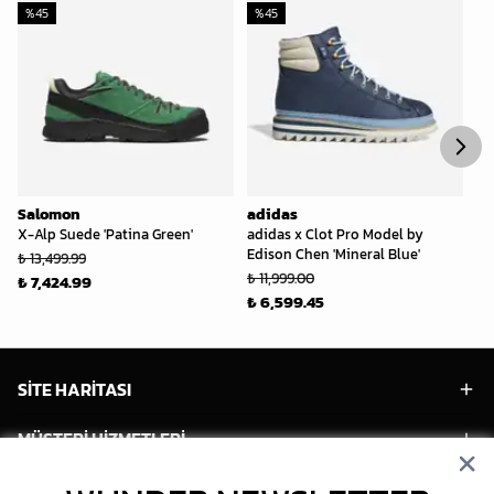
%
45
%
45
%
Salomon
adidas
R
X-Alp Suede 'Patina Green'
adidas x Clot Pro Model by
Se
Edison Chen 'Mineral Blue'
₺ 13,499.99
₺ 
₺ 11,999.00
₺ 7,424.99
₺ 
₺ 6,599.45
SİTE HARİTASI
MÜŞTERİ HİZMETLERİ
HESABIM