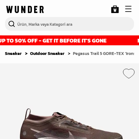
TO 50% OFF - GET IT BEFORE IT'S GONE
FI
Sneaker
Outdoor Sneaker
Pegasus Trail 5 GORE-TEX 'Ironst