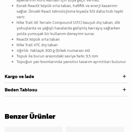
ayaklarının kuru kalması için suya geçit vermez.
Esnek ReactX köpük orta taban, hafiflik ve enerji kazanımı
sağlar. Önceki React teknolojisine kıyasla %13 daha hızlı tepki
verir.
Nike Trail All Terrain Compound (ATC) kauçuk dış taban, dik
yokuşlarda ve yağışlı havalarda gelişmiş kavrayış sağlarken
yolda yumuşak bir kullanım deneyimi sunar.
ReactX köpük orta taban
Nike Trail ATC dış taban
Ağırlık: Yaklaşık 300 g (Erkek numarası 44)
Topuk ile burun arasındaki seviye farkı: 9,5 mm
Topuğun yan kısımlarında yansıtıcı tasarım ayrıntıları bulunur
Kargo ve İade
Beden Tablosu
Benzer Ürünler