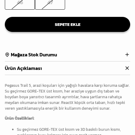
46
47
SEPETE EKLE
Mağaza Stok Durumu
Ürün Açıklaması
Pegasus Trail 5, arazi koşuları için yağışlı havalara karşı koruma sağlar.
Su geçirmez GORE-TEX üst kısım, her araziye uygun dış taban ve
boydan boya yansıtıcı tasarımlı ayrıntılar, hava şartlarına rahatça
meydan okumana imkan sunar. ReactX köpük orta taban, hızlı tepki
veren yastıklamasıyla enerjik bir kullanım deneyimi sunar.
Ürün Özellikleri:
Su geçirmez GORE-TEX üst kısım ve 3D baskılı burun kısmı,