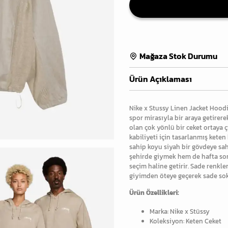
Mağaza Stok Durumu
Ürün Açıklaması
Nike x Stussy Linen Jacket Hoodi
spor mirasıyla bir araya getirere
olan çok yönlü bir ceket ortaya ç
kabiliyeti için tasarlanmış keten
sahip koyu siyah bir gövdeye sah
şehirde giymek hem de hafta sonu
seçim haline getirir. Sade renkle
giyimden öteye geçerek sade sokak
Ürün Özellikleri:
Marka: Nike x Stüssy
Koleksiyon: Keten Ceket