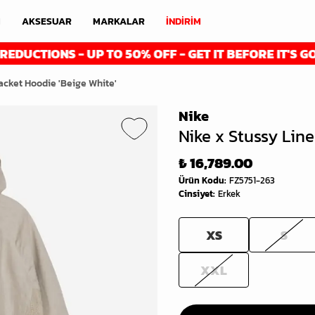
M
AKSESUAR
MARKALAR
İNDİRİM
IONS - UP TO 50% OFF - GET IT BEFORE IT'S GONE
acket Hoodie 'Beige White'
Nike
Nike x Stussy Lin
₺ 16,789.00
Ürün Kodu
:
FZ5751-263
Cinsiyet
:
Erkek
XS
S
XXL