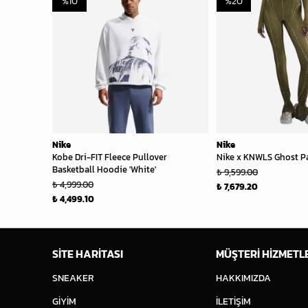
%
10
%
20
Nike
Nike
Kobe Dri-FIT Fleece Pullover
Nike x KNWLS Ghost Pan
Basketball Hoodie 'White'
₺ 9,599.00
₺ 4,999.00
₺ 7,679.20
₺ 4,499.10
SİTE HARİTASI
MÜŞTERİ HİZMETL
SNEAKER
HAKKIMIZDA
GİYİM
İLETİŞİM