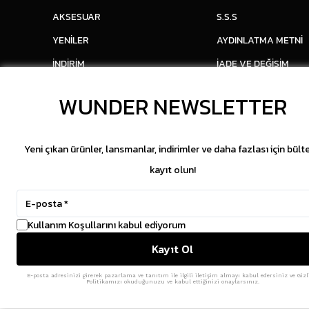
AKSESUAR
S.S.S
YENİLER
AYDINLATMA METNİ
İNDİRİM
İADE VE DEĞİŞİM
WUNDER NEWSLETTER
Yeni çıkan ürünler, lansmanlar, indirimler ve daha fazlası için bült
kayıt olun!
Kullanım Koşullarını kabul ediyorum
Kayıt Ol
E-posta adresinizi girerek pazarlama ve tanıtım ile ilgili iletişim almayı kabul edersiniz ve Gizl
Politikamızı okuduğunuzu ve kabul ettiğinizi onaylarsınız.
Copyright © 2026 WUNDER. İçeriklerin izinsiz kopya