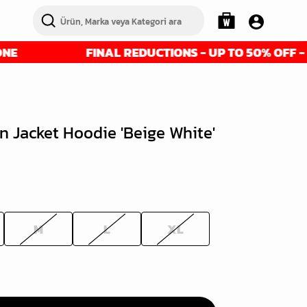
FINAL REDUCTIONS - UP TO 50% OFF - GET IT 
en Jacket Hoodie 'Beige White'
M
L
XL