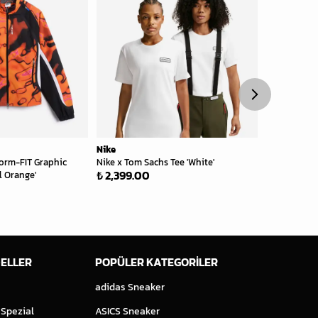
Nike
Nike
Storm-FIT Graphic
Nike x Tom Sachs Tee 'White'
Nike x Tom S
₺ 2,399.00
l Orange'
Uniform Hoo
₺ 18,999.
ELLER
POPÜLER KATEGORİLER
adidas Sneaker
 Spezial
ASICS Sneaker