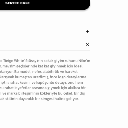
SEPETE EKLE
e 'Beige White' Stüssy’nin sokak giyim ruhunu Nike’ın
k, mevsim geçişlerinde kat kat giyinmek için ideal
ıkarıyor. Bu model, nefes alabilirlik ve hareket
 karışımlı kumaştan üretilmiş, ince logo detaylarına
iptir; rahat kesimi ve kapüşonlu detayı, onu hem
 rahat kıyafetler arasında giymek için akıllıca bir
ri ve marka birleşiminin kökleriyle bu ceket, bir dış
 stilinin dayanıklı bir simgesi haline geliyor.