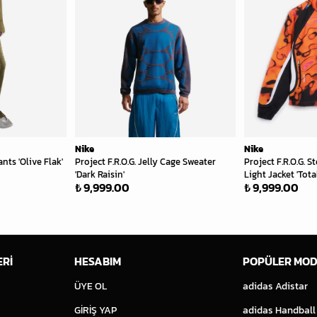
Nike
Nike
ts 'Olive Flak'
Project F.R.O.G. Jelly Cage Sweater
Project F.R.O.G. 
'Dark Raisin'
Light Jacket 'Tota
₺ 9,999.00
₺ 9,999.00
ERİ
HESABIM
POPÜLER MOD
ÜYE OL
adidas Adistar
GİRİŞ YAP
adidas Handball