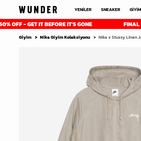
YENİLER
SNEAKER
GİYİ
 - GET IT BEFORE IT'S GONE
FINAL REDUCT
Giyim
Nike Giyim Koleksiyonu
Nike x Stussy Linen J