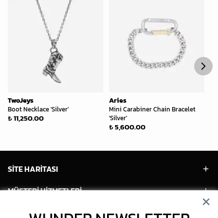
TwoJeys
Aries
Tw
Boot Necklace 'Silver'
Mini Carabiner Chain Bracelet
Al
₺ 11,250.00
₺ 
'Silver'
₺ 5,600.00
SİTE HARİTASI
MÜŞTERİ HİZMETLERİ
HESABIM