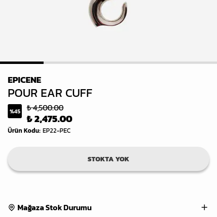
1
2
3
4
5
EPICENE
POUR EAR CUFF
₺ 4,500.00
%
45
₺ 2,475.00
Ürün Kodu
:
EP22-PEC
STOKTA YOK
Mağaza Stok Durumu