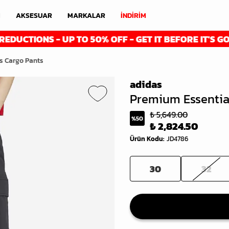
M
AKSESUAR
MARKALAR
İNDİRİM
ONS - UP TO 50% OFF - GET IT BEFORE IT'S GONE
s Cargo Pants
adidas
Premium Essentia
₺ 5,649.00
%
50
₺ 2,824.50
Ürün Kodu
:
JD4786
30
32