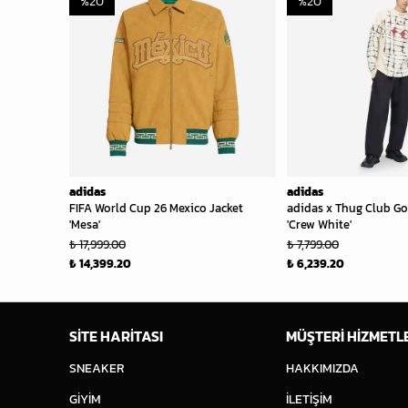
%
20
%
20
adidas
adidas
FIFA World Cup 26 Mexico Jacket
adidas x Thug Club Go
'Mesa'
'Crew White'
₺ 17,999.00
₺ 7,799.00
₺ 14,399.20
₺ 6,239.20
SİTE HARİTASI
MÜŞTERİ HİZMETL
SNEAKER
HAKKIMIZDA
GİYİM
İLETİŞİM