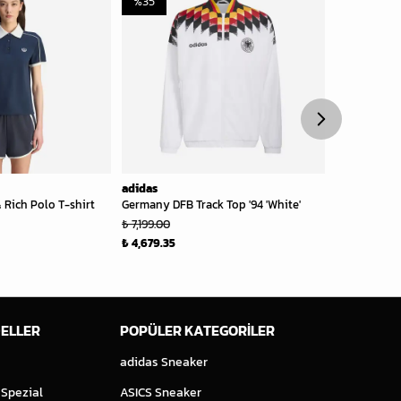
%
35
%
40
adidas
adidas
 Rich Polo T-shirt
Germany DFB Track Top '94 'White'
adidas Orig
Short Tights 
₺ 7,199.00
₺ 4,499.00
₺ 4,679.35
₺ 2,699.40
ELLER
POPÜLER KATEGORİLER
adidas Sneaker
 Spezial
ASICS Sneaker