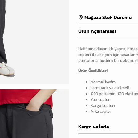
Mağaza Stok Durumu
Ürün Açıklaması
Hafif ama dayanıklı yapısı, hare
cepleri ile aksiyon için tasarlan
pantolona modern bir dokunuş k
Ürün Özellikleri:
Normal kesim
Fermuarlı ve düğmeli
%90 poliamid, %10 elasta
Yan cepler
Kargo cepleri
Arka cepler
Kargo ve İade