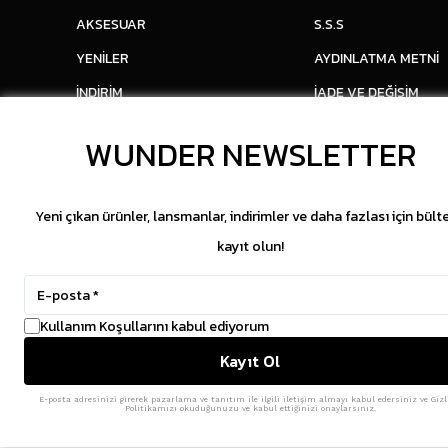
AKSESUAR
S.S.S
YENİLER
AYDINLATMA METNİ
İNDİRİM
İADE VE DEĞİŞİM
WUNDER NEWSLETTER
Yeni çıkan ürünler, lansmanlar, indirimler ve daha fazlası için bült
kayıt olun!
Kullanım Koşullarını kabul ediyorum
Kayıt Ol
E-posta adresinizi girerek pazarlama ve tanıtım ile ilgili iletişim almayı kabul edersiniz ve Gizl
Politikamızı okuduğunuzu ve kabul ettiğinizi onaylarsınız.
Copyright © 2026 WUNDER. İçeriklerin izinsiz kopya