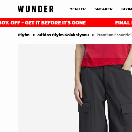
YENİLER
SNEAKER
GİYİ
- GET IT BEFORE IT'S GONE
FINAL REDUCTI
Giyim
adidas Giyim Koleksiyonu
Premium Essential