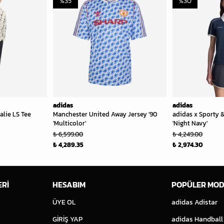
%
35
%
30
adidas
adidas
alie LS Tee
Manchester United Away Jersey '90
adidas x Sporty &
'Multicolor'
'Night Navy'
₺ 6,599.00
₺ 4,249.00
₺ 4,289.35
₺ 2,974.30
ERİ
HESABIM
POPÜLER MOD
ÜYE OL
adidas Adistar
GİRİŞ YAP
adidas Handball