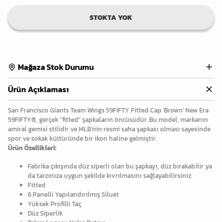
STOKTA YOK
Mağaza Stok Durumu
Ürün Açıklaması
San Francisco Giants Team Wings 59FIFTY Fitted Cap 'Brown' New Era
59FIFTY®, gerçek “fitted” şapkaların öncüsüdür. Bu model, markanın
amiral gemisi stilidir ve MLB’nin resmi saha şapkası olması sayesinde
spor ve sokak kültüründe bir ikon haline gelmiştir.
Ürün Özellikleri:
Fabrika çıkışında düz siperli olan bu şapkayı, düz bırakabilir ya
da tarzınıza uygun şekilde kıvrılmasını sağlayabilirsiniz
Fitted
6 Panelli Yapılandırılmış Siluet
Yüksek Profilli Taç
Düz Siperlik