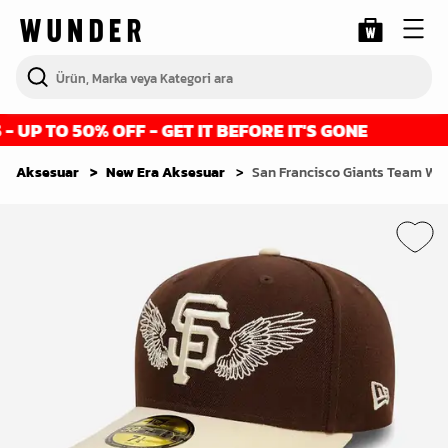
UP TO 50% OFF - GET IT BEFORE IT'S GONE
Aksesuar
New Era Aksesuar
San Francisco Giants Team Win