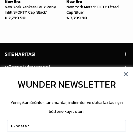
New Era
New Era
Ne
New York Yankees Faux Pony
New York Mets 59FIFTY Fitted
LA
Infill 9FORTY Cap 'Black'
Cap 'Blue'
9F
₺ 2,799.90
₺ 3,799.90
'L
₺ 
SİTE HARİTASI
MÜŞTERİ HİZMETLERİ
WUNDER NEWSLETTER
HESABIM
POPÜLER MODELLER
Yeni çıkan ürünler, lansmanlar, indirimler ve daha fazlası için
POPÜLER KATEGORİLER
bültene kayıt olun!
SOSYAL MEDYA