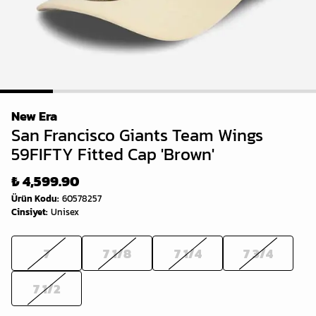
1
2
3
4
5
6
New Era
San Francisco Giants Team Wings
59FIFTY Fitted Cap 'Brown'
₺ 4,599.90
Ürün Kodu
:
60578257
Cinsiyet
:
Unisex
7
7 1/8
7 1/4
7 3/4
7 1/2