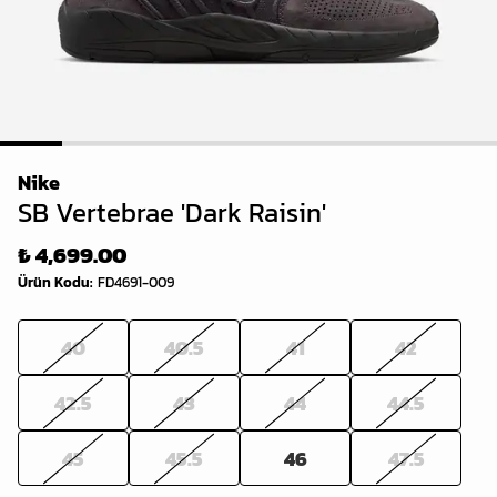
1
2
3
4
5
6
7
8
Nike
SB Vertebrae 'Dark Raisin'
₺ 4,699.00
Ürün Kodu
:
FD4691-009
40
40.5
41
42
42.5
43
44
44.5
45
45.5
46
47.5