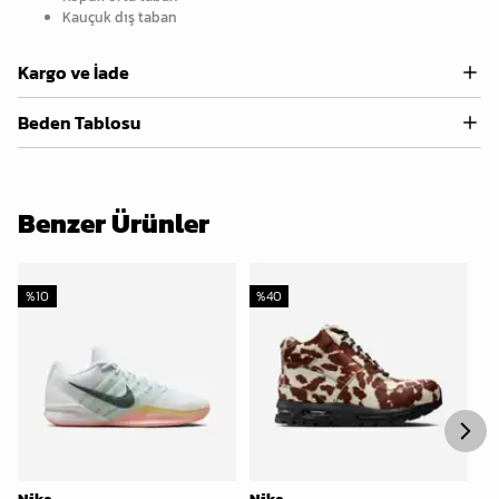
Kauçuk dış taban
Kargo ve İade
Beden Tablosu
Benzer Ürünler
%
10
%
40
%