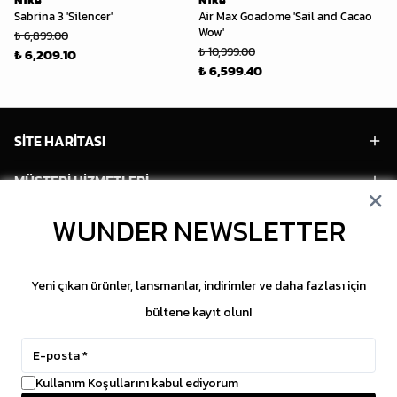
Nike
Nike
Ni
Sabrina 3 'Silencer'
Air Max Goadome 'Sail and Cacao
Vo
Wow'
Da
₺ 6,899.00
₺ 10,999.00
₺ 
₺ 6,209.10
₺ 6,599.40
₺ 
SİTE HARİTASI
MÜŞTERİ HİZMETLERİ
WUNDER NEWSLETTER
HESABIM
POPÜLER MODELLER
Yeni çıkan ürünler, lansmanlar, indirimler ve daha fazlası için
POPÜLER KATEGORİLER
bültene kayıt olun!
SOSYAL MEDYA
Kullanım Koşullarını kabul ediyorum