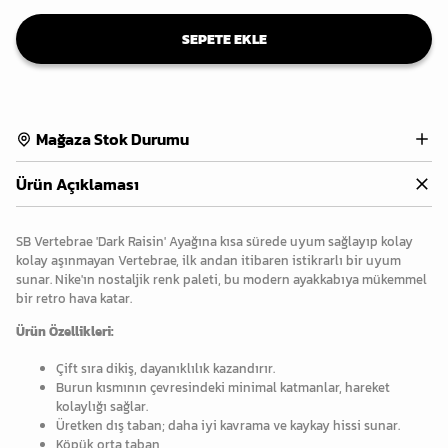
SEPETE EKLE
Mağaza Stok Durumu
Ürün Açıklaması
SB Vertebrae 'Dark Raisin' Ayağına kısa sürede uyum sağlayıp kolay
kolay aşınmayan Vertebrae, ilk andan itibaren istikrarlı bir uyum
sunar. Nike'ın nostaljik renk paleti, bu modern ayakkabıya mükemmel
bir retro hava katar.
Ürün Özellikleri:
Çift sıra dikiş, dayanıklılık kazandırır.
Burun kısmının çevresindeki minimal katmanlar, hareket
kolaylığı sağlar.
Üretken dış taban; daha iyi kavrama ve kaykay hissi sunar.
Köpük orta taban