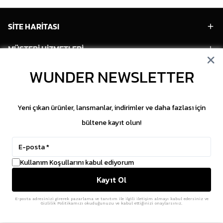
SİTE HARİTASI
MÜŞTERİ HİZMETLERİ
WUNDER NEWSLETTER
HESABIM
POPÜLER MODELLER
Yeni çıkan ürünler, lansmanlar, indirimler ve daha fazlası için
POPÜLER KATEGORİLER
bültene kayıt olun!
SOSYAL MEDYA
Kullanım Koşullarını kabul ediyorum
Copyright © 2026 WUNDER. İçeriklerin izinsiz
Kayıt Ol
kopyalanması yasaktır.
ikas
E-Ticaret Altyapısı
ile Hazırlanmıştır.
E-posta adresinizi girerek pazarlama ve tanıtım ile ilgili iletişim almayı kabul edersiniz ve
Gizlilik Politikamızı okuduğunuzu ve kabul ettiğinizi onaylarsınız.