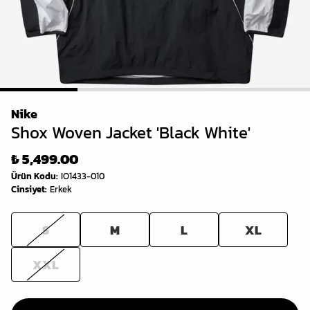
1
2
3
4
Nike
Shox Woven Jacket 'Black White'
₺ 5,499.00
Ürün Kodu
:
IO1433-010
Cinsiyet
:
Erkek
S
M
L
XL
XXL