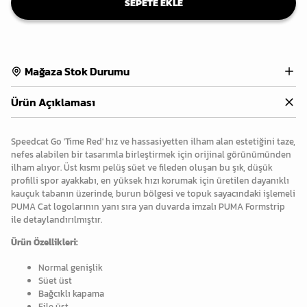
SEPETE EKLE
Mağaza Stok Durumu
Ürün Açıklaması
Speedcat Go 'Time Red' hız ve hassasiyetten ilham alan estetiğini taze,
nefes alabilen bir tasarımla birleştirmek için orijinal görünümünden
ilham alıyor. Üst kısmı pelüş süet ve fileden oluşan bu şık, düşük
profilli spor ayakkabı, en yüksek hızı korumak için üretilen dayanıklı
kauçuk tabanın üzerinde, burun bölgesi ve topuk sayacındaki işlemeli
PUMA Cat logolarının yanı sıra yan duvarda imzalı PUMA Formstrip
ile detaylandırılmıştır.
Ürün Özellikleri:
Normal genişlik
Süet üst
Bağcıklı kapama
File üst