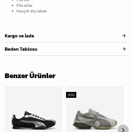
File astar
Kauçuk dış taban
Kargo ve İade
Beden Tablosu
Benzer Ürünler
%
50
%