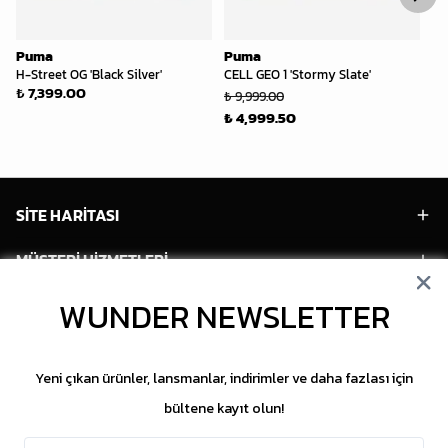
Puma
Puma
P
H-Street OG 'Black Silver'
CELL GEO 1 'Stormy Slate'
Su
₺ 7,399.00
₺ 9,999.00
₺ 
₺ 4,999.50
₺ 
SİTE HARİTASI
MÜŞTERİ HİZMETLERİ
HESABIM
WUNDER NEWSLETTER
POPÜLER MODELLER
Yeni çıkan ürünler, lansmanlar, indirimler ve daha fazlası için
POPÜLER KATEGORİLER
bültene kayıt olun!
SOSYAL MEDYA