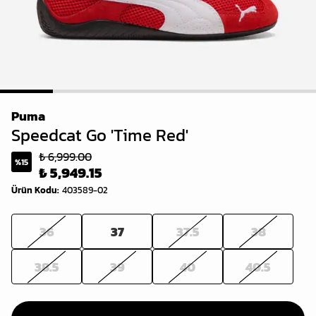
1
2
3
4
5
6
Puma
Speedcat Go 'Time Red'
₺ 6,999.00
%
15
₺ 5,949.15
Ürün Kodu
:
403589-02
36
37
37.5
38
38.5
39
40
40.5