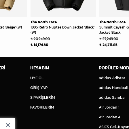
The North Face
The North Face
et 'Beige' (W)
1996 Retro Nuptse Down Jacket 'Black'
Summit Cayesh 
(W)
Jacket 'Black'
₺ 20,249.00
₺ 37,249.00
₺ 14,174.30
₺ 24,211.85
ERİ
HESABIM
POPÜLER MOD
ÜYE OL
adidas Adistar
GİRİŞ YAP
adidas Handball
SİPARİŞLERİM
adidas Samba
FAVORİLERİM
Air Jordan 1
Air Jordan 4
ASICS Gel-Kayan