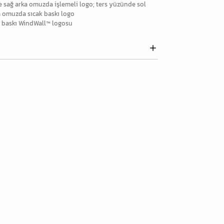
e sağ arka omuzda işlemeli logo; ters yüzünde sol
a omuzda sıcak baskı logo
k baskı WindWall™ logosu