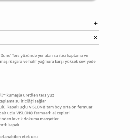
 Dune' Ters yüzünde yer alan su itici kaplama ve
maş rüzgara ve hafif yağmura karşı yüksek seviyede
ll™ kumaşla üretilen ters yüz
aplama su iticiliği sağlar
rgülü, kapalı uçlu VISLON® tam boy orta ön fermuar
palı uçlu VISLON® fermuarlı el cepleri
endinden kıvrık dokuma manşetler
ırtlı kapak
ayarlanabilen etek ucu