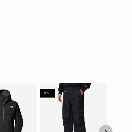
%
50
%
35