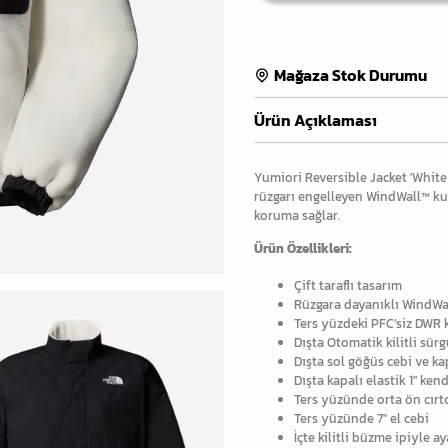
Mağaza Stok Durumu
Ürün Açıklaması
Yumiori Reversible Jacket 'White
rüzgarı engelleyen WindWall™ ku
koruma sağlar.
Ürün Özellikleri:
Çift taraflı tasarım
Rüzgara dayanıklı WindWa
Ters yüzdeki PFC’siz DWR k
Dışta Otomatik kilitli sü
Dışta sol göğüs cebi ve ka
Dışta kapalı elastik 1" k
Ters yüzünde orta ön cırtc
Ters yüzünde 7" el cebi
İçte kilitli büzme ipiyle 