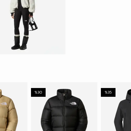
%
30
%
35