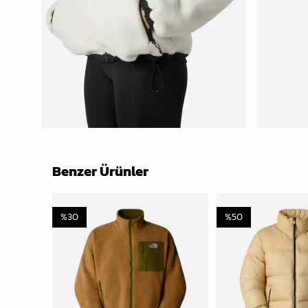
Benzer Ürünler
%
30
%
50