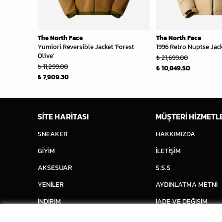
The North Face
The North Face
Yumiori Reversible Jacket 'Forest
1996 Retro Nuptse Jack
Olive'
₺ 21,699.00
₺ 11,299.00
₺ 10,849.50
₺ 7,909.30
SİTE HARİTASI
MÜŞTERİ HİZMETL
SNEAKER
HAKKIMIZDA
GİYİM
İLETİŞİM
AKSESUAR
S.S.S
YENİLER
AYDINLATMA METNİ
İNDİRİM
İADE VE DEĞİŞİM