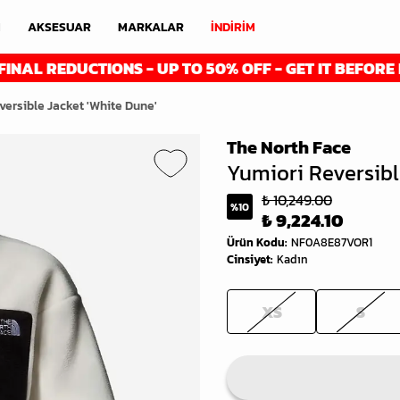
M
AKSESUAR
MARKALAR
İNDİRİM
DUCTIONS - UP TO 50% OFF - GET IT BEFORE IT'S GONE
versible Jacket 'White Dune'
The North Face
Yumiori Reversibl
₺ 10,249.00
%
10
₺ 9,224.10
Ürün Kodu
:
NF0A8E87VOR1
Cinsiyet
:
Kadın
XS
S