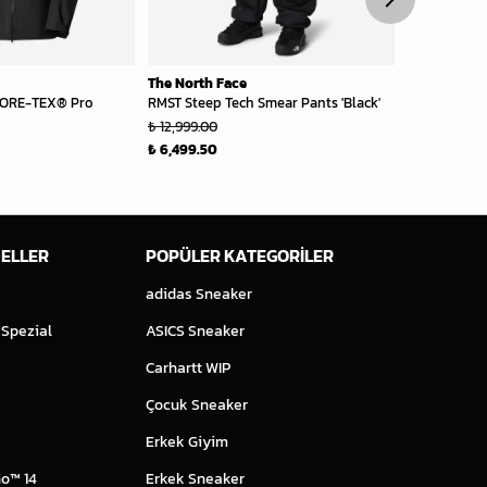
The North Face
The North F
GORE-TEX® Pro
RMST Steep Tech Smear Pants 'Black'
Himalayan D
₺ 12,999.00
₺ 22,749.00
₺ 6,499.50
₺ 14,786.85
ELLER
POPÜLER KATEGORİLER
adidas Sneaker
 Spezial
ASICS Sneaker
Carhartt WIP
Çocuk Sneaker
Erkek Giyim
o™ 14
Erkek Sneaker