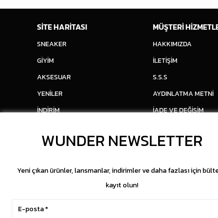
SİTE HARİTASI
MÜŞTERİ HİZMETL
SNEAKER
HAKKIMIZDA
GİYİM
İLETİŞİM
AKSESUAR
S.S.S
YENİLER
AYDINLATMA METNİ
İNDİRİM
İADE VE DEĞİŞİM
WUNDER NEWSLETTER
Yeni çıkan ürünler, lansmanlar, indirimler ve daha fazlası için bült
kayıt olun!