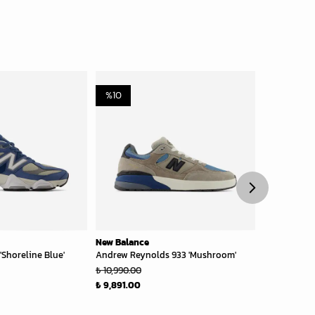
%
10
%
30
New Balance
New Balanc
'Shoreline Blue'
Andrew Reynolds 933 'Mushroom'
1906 Kids 'Wh
₺ 10,990.00
₺ 5,999.00
₺ 9,891.00
₺ 4,199.30