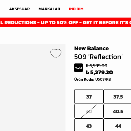
M
AKSESUAR
MARKALAR
İNDİRİM
UCTIONS - UP TO 50% OFF - GET IT BEFORE IT'S GONE
New Balance
509 'Reflection'
₺ 6,599.00
%
20
₺ 5,279.20
Ürün Kodu
:
U5097KB
37
37.5
40
40.5
43
44