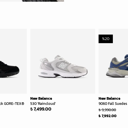
%
20
New Balance
New Balance
ack GORE-TEX®
530 'Raincloud'
9060 Fall Suedes 
₺ 7,499.00
₺ 9,990.00
₺ 7,992.00