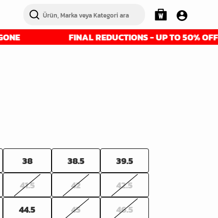
FINAL REDUCTIONS - UP TO 50% OFF - GET 
38
38.5
39.5
41.5
42
42.5
44.5
45
46.5