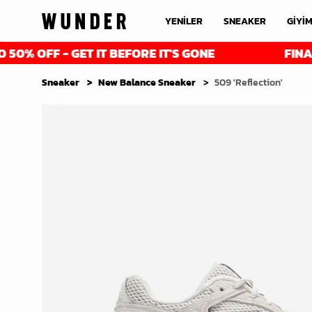
YENİLER
SNEAKER
GİYİ
OFF - GET IT BEFORE IT'S GONE
FINAL RED
Sneaker
New Balance Sneaker
509 'Reflection'