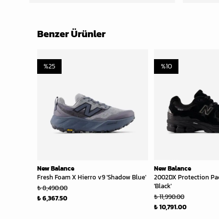
Benzer Ürünler
%
25
%
10
New Balance
New Balance
Fresh Foam X Hierro v9 'Shadow Blue'
2002DX Protection P
'Black'
₺ 8,490.00
₺ 11,990.00
₺ 6,367.50
₺ 10,791.00