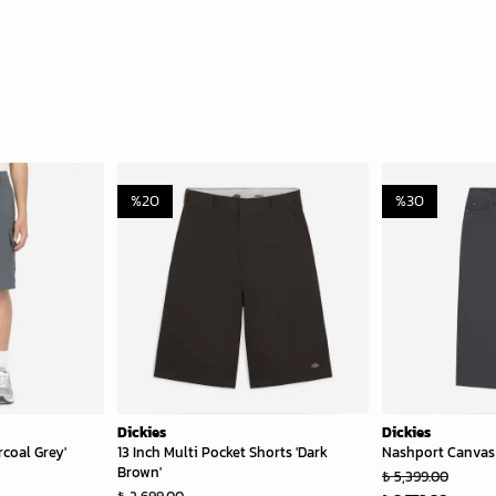
%
20
%
30
Dickies
Dickies
rcoal Grey'
13 Inch Multi Pocket Shorts 'Dark
Nashport Canvas 
Brown'
₺ 5,399.00