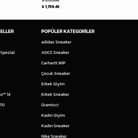
₺ 3,199.00
₺ 1,189.30
₺ 1,759.45
ELLER
POPÜLER KATEGORİLER
adidas Sneaker
 Spezial
ASICS Sneaker
Carhartt WIP
Çocuk Sneaker
Erkek Giyim
o™ 14
Erkek Sneaker
 70
Gramicci
Kadın Giyim
Kadın Sneaker
Nike Sneaker