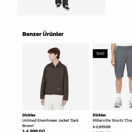
Benzer Ürünler
%
40
Dickies
Dickies
Unlined Eisenhower Jacket 'Dark
Millerville Shorts 'Cha
Brown'
₺ 2,699.00
₺ 4,999.00