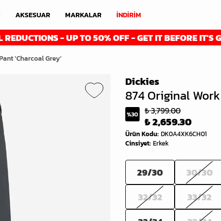
M
AKSESUAR
MARKALAR
İNDİRİM
ONS - UP TO 50% OFF - GET IT BEFORE IT'S GONE
Pant 'Charcoal Grey'
Dickies
874 Original Work
₺ 3,799.00
%
30
₺ 2,659.30
Ürün Kodu
:
DK0A4XK6CH01
Cinsiyet
:
Erkek
29/30
30/30
32/32
33/32