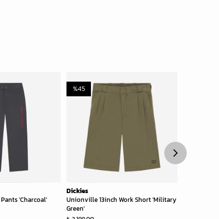
%
45
%
30
Dickies
Dickies
Pants 'Charcoal'
Unionville 13inch Work Short 'Military
Luray Pocket
Green'
₺ 1,699.00