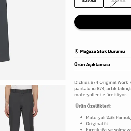
32/34
33/34
Mağaza Stok Durumu
Ürün Açıklaması
Dickies
874 Original Work 
pantalonu 874, artık bilinç
materyaller ile üretiliyor.
Ürün Özellikleri:
Materyal: %35 Pamuk,
Original fit
Kırışıklığa ve solmay