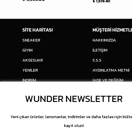
₺ 1,619.40
SİTE HARİTASI
MÜŞTERİ HİZMETL
SNEAKER
HAKKIMIZDA
GİYİM
İLETİŞİM
AKSESUAR
S.S.S
YENİLER
AYDINLATMA METNİ
İNDİRİM
İADE VE DEĞİŞİM
WUNDER NEWSLETTER
Yeni çıkan ürünler, lansmanlar, indirimler ve daha fazlası için bült
kayıt olun!