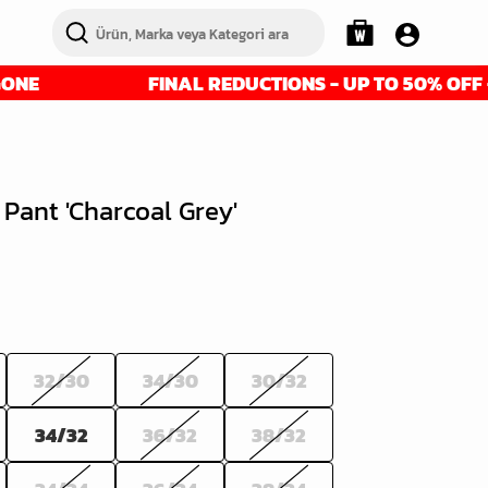
FINAL REDUCTIONS - UP TO 50% OFF - GET IT 
 Pant 'Charcoal Grey'
32/30
34/30
30/32
34/32
36/32
38/32