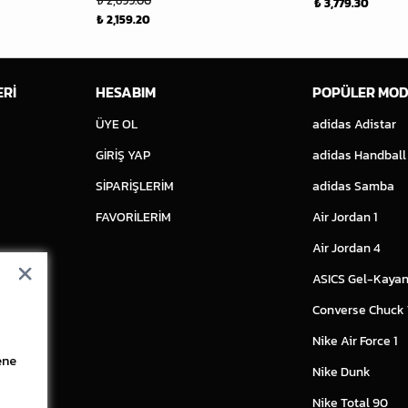
₺ 2,699.00
₺ 3,779.30
₺ 2,159.20
ERİ
HESABIM
POPÜLER MOD
ÜYE OL
adidas Adistar
GİRİŞ YAP
adidas Handball
SİPARİŞLERİM
adidas Samba
FAVORİLERİM
Air Jordan 1
Air Jordan 4
ASICS Gel-Kayan
Converse Chuck
Nike Air Force 1
ene
Nike Dunk
Nike Total 90