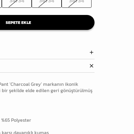
34/34
36/34
38/34
SEPETE EKLE
Pant 'Charcoal Grey' m
arkanın ikonik
li bir şekilde elde edilen geri gönüştürülmüş
 %65 Polyester
a karşı dayanıklı kumaş