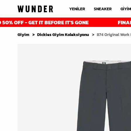
YENİLER
SNEAKER
GİYİ
- GET IT BEFORE IT'S GONE
FINAL REDUCTI
Giyim
Dickies Giyim Koleksiyonu
874 Original Work 