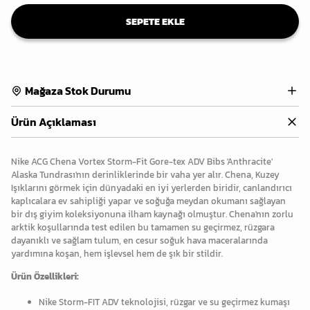
SEPETE EKLE
Mağaza Stok Durumu
Ürün Açıklaması
Nike ACG Chena Vortex Storm-Fit Gore-tex ADV Bibs 'Anthracite'
Alaska Tundrası'nın derinliklerinde bir vaha yer alır. Chena, Kuzey
Işıklarını görmek için dünyadaki en iyi yerlerden biridir, canlandırıcı
kaplıcalara ev sahipliği yapar ve soğuğa meydan okumanı sağlayan
bir dış giyim koleksiyonuna ilham kaynağı olmuştur. Chena'nın zorlu
arktik koşullarında test edilen bu tamamen su geçirmez, rüzgara
dayanıklı ve sağlam tulum, en cesur soğuk hava maceralarında
yardımına koşan, hem işlevsel hem de şık bir stildir.
Ürün Özellikleri:
Nike Storm-FIT ADV teknolojisi, rüzgar ve su geçirmez kumaşı