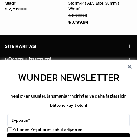
'Black'
Storm-Fit ADV Bibs 'Summit
₺ 
₺ 2,799.00
White'
₺ 
₺ 11,999.90
₺ 7,199.94
SİTE HARİTASI
MÜŞTERİ HİZMETLERİ
WUNDER NEWSLETTER
HESABIM
POPÜLER MODELLER
Yeni çıkan ürünler, lansmanlar, indirimler ve daha fazlası için
POPÜLER KATEGORİLER
bültene kayıt olun!
SOSYAL MEDYA
Kullanım Koşullarını kabul ediyorum
Copyright © 2026 WUNDER. İçeriklerin izinsiz