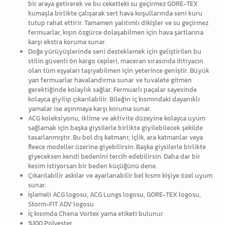
bir araya getirerek ve bu ceketteki su geçirmez GORE-TEX
kumaşla birlikte çalışarak sert hava koşullarında seni kuru
tutup rahat ettirir. Tamamen yalıtımlı dikişler ve su geçirmez
fermuarlar, kışın özgürce dolaşabilmen için hava şartlarına
karşı ekstra koruma sunar.
Doğa yürüyüşlerinde seni desteklemek için geliştirilen bu
stilin güvenli ön kargo cepleri, maceran sırasında ihtiyacın
olan tüm eşyaları taşıyabilmen için yeterince geniştir. Büyük
yan fermuarlar havalandırma sunar ve tuvalete gitmen
gerektiğinde kolaylık sağlar. Fermuarlı paçalar sayesinde
kolayca giyilip çıkarılabilir. Bileğin iç kısmındaki dayanıklı
yamalar ise aşınmaya karşı koruma sunar.
ACG koleksiyonu, iklime ve aktivite düzeyine kolayca uyum
sağlamak için başka giysilerle birlikte giyilebilecek şekilde
tasarlanmıştır. Bu bol dış katmanı; içlik, ara katmanlar veya
fleece modeller üzerine giyebilirsin. Başka giysilerle birlikte
giyeceksen kendi bedenini tercih edebilirsin. Daha dar bir
kesim istiyorsan bir beden küçüğünü dene.
Çıkarılabilir askılar ve ayarlanabilir bel kısmı kişiye özel uyum
sunar.
İşlemeli ACG logosu, ACG Lungs logosu, GORE-TEX logosu,
Storm-FIT ADV logosu
İç kısımda Chena Vortex yama etiketi bulunur
%100 Polyester