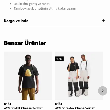
Bol kesim: geniş ve rahat
Tam boy: ayak bileğinin altına kadar uzanır
Kargo ve İade
Benzer Ürünler
%
40
%
Nike
Nike
Ni
ACG Dri-FIT Cheese T-Shirt
ACG Gore-tex Chena Vortex
AC