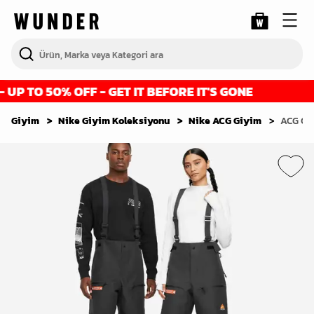
P TO 50% OFF - GET IT BEFORE IT'S GONE
F
Giyim
Nike Giyim Koleksiyonu
Nike ACG Giyim
ACG Che