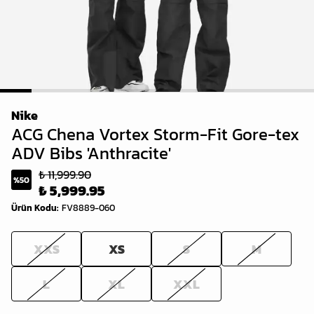
1
2
3
4
5
6
7
8
9
10
Nike
ACG Chena Vortex Storm-Fit Gore-tex
ADV Bibs 'Anthracite'
₺ 11,999.90
%
50
₺ 5,999.95
Ürün Kodu
:
FV8889-060
XXS
XS
S
M
L
XL
XXL