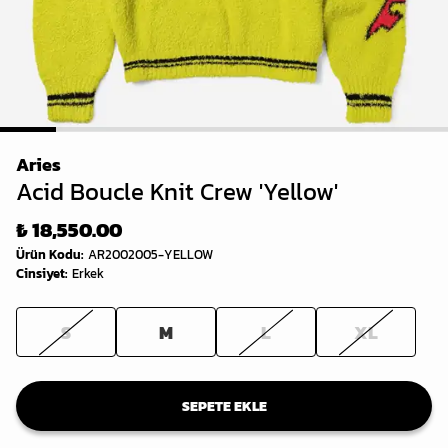
1
2
3
4
5
6
7
8
Aries
Acid Boucle Knit Crew 'Yellow'
₺ 18,550.00
Ürün Kodu
:
AR2002005-YELLOW
Cinsiyet
:
Erkek
S
M
L
XL
SEPETE EKLE