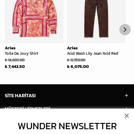
Aries
Aries
Ar
Toile De Jouy Shirt
Acid Wash Lily Jean 'Acid Red'
Th
'Bl
₺ 14,885.00
₺ 12,150.00
₺ 
₺ 7,442.50
₺ 6,075.00
₺ 
SİTE HARİTASI
MÜŞTERİ HİZMETLERİ
WUNDER NEWSLETTER
HESABIM