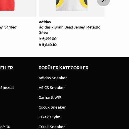
adidas
adidas
 '94 'Red'
adidas x Brain Dead Jersey 'Metallic
Arsenal Terr
Silver'
₺ 3,749.00
₺ 6,499.00
₺ 1,874.50
₺ 5,849.10
ELLER
POPÜLER KATEGORİLER
adidas Sneaker
 Spezial
ASICS Sneaker
Carhartt WIP
Çocuk Sneaker
Erkek Giyim
o™ 14
Erkek Sneaker