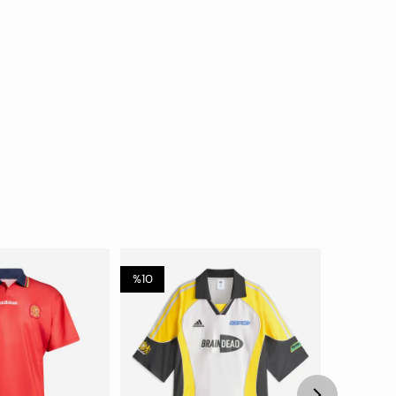
%
10
%
50