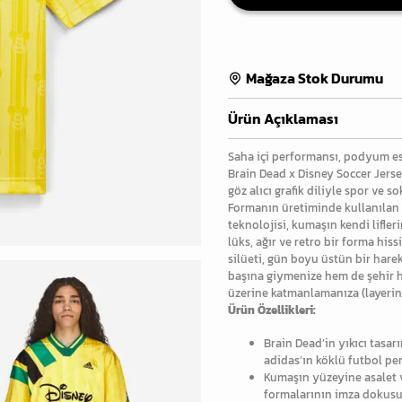
Mağaza Stok Durumu
Ürün Açıklaması
Saha içi performansı, podyum est
Brain Dead x Disney Soccer Jers
göz alıcı grafik diliyle spor ve
Formanın üretiminde kullanılan b
teknolojisi, kumaşın kendi lifle
lüks, ağır ve retro bir forma hiss
silüeti, gün boyu üstün bir har
başına giymenize hem de şehir ha
üzerine katmanlamanıza (layering
Ürün Özellikleri:
Brain Dead’in yıkıcı tasarı
adidas’ın köklü futbol per
Kumaşın yüzeyine asalet v
formalarının imza dokusu