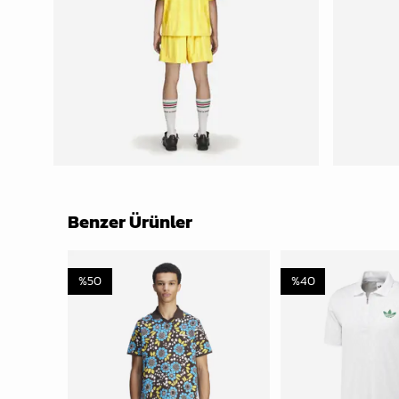
Benzer Ürünler
%
50
%
40