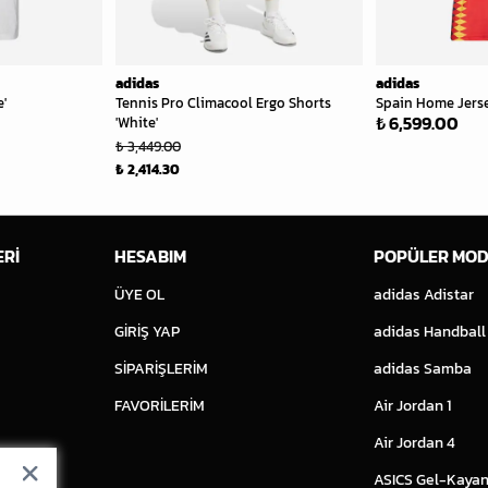
adidas
adidas
e'
Tennis Pro Climacool Ergo Shorts
Spain Home Jersey
₺ 6,599.00
'White'
₺ 3,449.00
₺ 2,414.30
ERİ
HESABIM
POPÜLER MOD
ÜYE OL
adidas Adistar
GİRİŞ YAP
adidas Handball
SİPARİŞLERİM
adidas Samba
FAVORİLERİM
Air Jordan 1
Air Jordan 4
ASICS Gel-Kayan