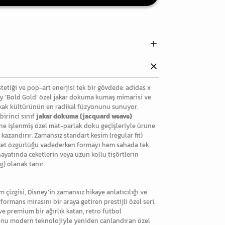
etiği ve pop-art enerjisi tek bir gövdede: adidas x
ey ‘Bold Gold’ özel jakar dokuma kumaş mimarisi ve
 sokak kültürünün en radikal füzyonunu sunuyor.
irinci sınıf
jakar dokuma (jacquard weave)
rine işlenmiş özel mat-parlak doku geçişleriyle ürüne
i kazandırır. Zamansız standart kesim (regular fit)
eket özgürlüğü vadederken formayı hem sahada tek
yatında ceketlerin veya uzun kollu tişörtlerin
) olanak tanır.
m çizgisi, Disney’in zamansız hikaye anlatıcılığı ve
formans mirasını bir araya getiren prestijli özel seri.
e premium bir ağırlık katan, retro futbol
nu modern teknolojiyle yeniden canlandıran özel