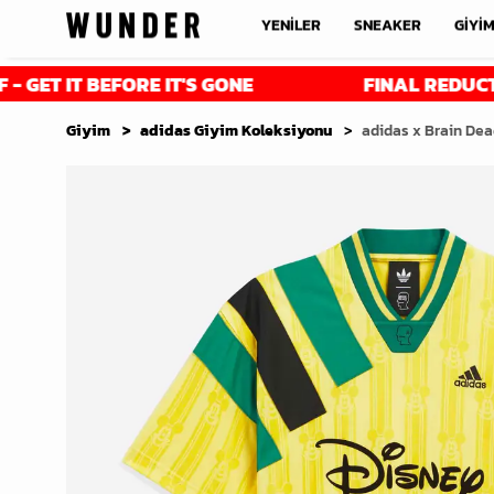
YENİLER
SNEAKER
GİYİ
BEFORE IT'S GONE
FINAL REDUCTIONS - UP 
Giyim
adidas Giyim Koleksiyonu
adidas x Brain Dea