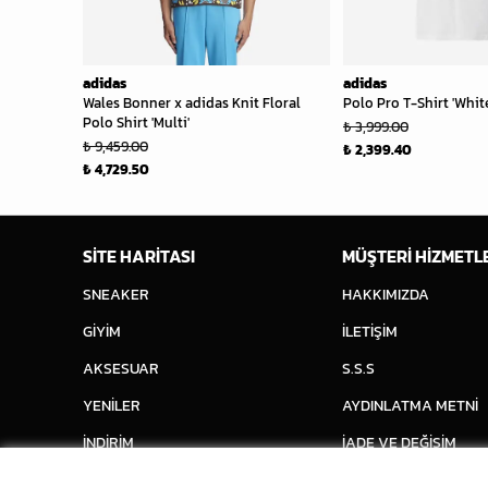
adidas
adidas
Wales Bonner x adidas Knit Floral
Polo Pro T-Shirt 'Whit
Polo Shirt 'Multi'
₺ 3,999.00
₺ 9,459.00
₺ 2,399.40
₺ 4,729.50
SİTE HARİTASI
MÜŞTERİ HİZMETL
SNEAKER
HAKKIMIZDA
GİYİM
İLETİŞİM
AKSESUAR
S.S.S
YENİLER
AYDINLATMA METNİ
İNDİRİM
İADE VE DEĞİŞİM