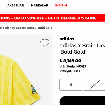
M
AKSESUAR
MARKALAR
İNDİRİM
TO 50% OFF - GET IT BEFORE IT'S GONE
FI
d x Disney Soccer Jersey 'Bold Gold'
adidas
adidas x Brain De
'Bold Gold'
₺ 8,149.00
Ürün Kodu
:
KR5195
Cinsiyet
:
Erkek
S
M