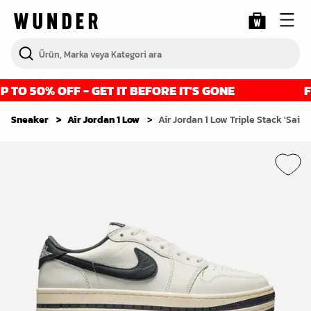
O 50% OFF - GET IT BEFORE IT'S GONE
FIN
Sneaker
Air Jordan 1 Low
Air Jordan 1 Low Triple Stack 'Sail 