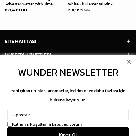
Sylvester 'Better With Time'
White Fir Elemental Pink'
th
₺ 8,499.00
₺ 8,999.00
₺ 
SİTE HARİTASI
MÜŞTERİ HİZMETLERİ
WUNDER NEWSLETTER
HESABIM
POPÜLER MODELLER
Yeni çıkan ürünler, lansmanlar, indirimler ve daha fazlası için
POPÜLER KATEGORİLER
bültene kayıt olun!
SOSYAL MEDYA
Kullanım Koşullarını kabul ediyorum
Copyright © 2026 WUNDER. İçeriklerin izinsiz
Kayıt Ol