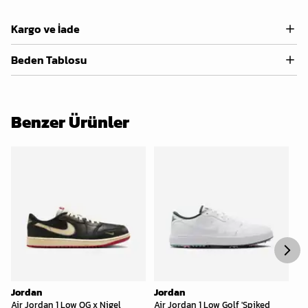
Kargo ve İade
Beden Tablosu
Benzer Ürünler
Jordan
Jordan
Jo
Air Jordan 1 Low OG x Nigel
Air Jordan 1 Low Golf 'Spiked
Ai