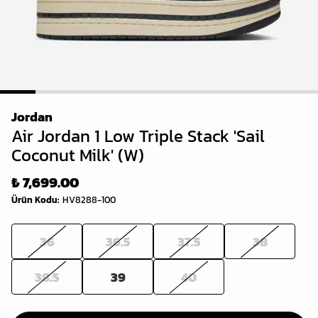
1
2
3
4
5
6
7
8
9
Jordan
Air Jordan 1 Low Triple Stack 'Sail
Coconut Milk' (W)
₺ 7,699.00
Ürün Kodu
:
HV8288-100
36
36.5
37.5
38
38.5
39
40