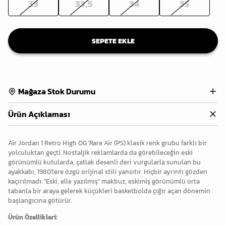
33
33,5
34
35
SEPETE EKLE
Mağaza Stok Durumu
Ürün Açıklaması
Air Jordan 1 Retro High OG 'Rare Air (PS) klasik renk grubu farklı bir
yolculuktan geçti. Nostaljik reklamlarda da görebileceğin eski
görünümlü kutularda, çatlak desenli deri vurgularla sunulan bu
ayakkabı, 1980'lere özgü orijinal stili yansıtır. Hiçbir ayrıntı gözden
kaçırılmadı: "Eski, elle yazılmış" makbuz, eskimiş görünümlü orta
tabanla bir araya gelerek küçükleri basketbolda çığır açan dönemin
başlangıcına götürür.
Ürün Özellikleri: