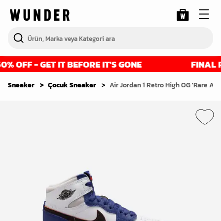
 OFF - GET IT BEFORE IT'S GONE
FINAL RE
Sneaker
Çocuk Sneaker
Air Jordan 1 Retro High OG 'Rare Air 