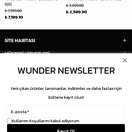
(GS)
(P
₺ 3,699.00
₺ 7,999.00
₺ 
₺ 2,589.30
₺ 7,199.10
₺ 
SİTE HARİTASI
MÜŞTERİ HİZMETLERİ
WUNDER NEWSLETTER
HESABIM
POPÜLER MODELLER
Yeni çıkan ürünler, lansmanlar, indirimler ve daha fazlası için
POPÜLER KATEGORİLER
bültene kayıt olun!
SOSYAL MEDYA
Kullanım Koşullarını kabul ediyorum
Copyright © 2026 WUNDER. İçeriklerin izinsiz
Kayıt Ol