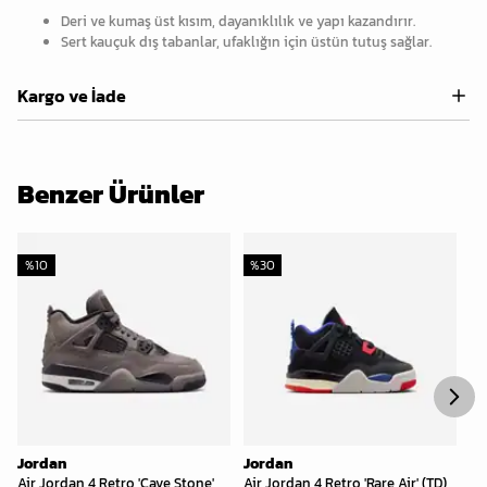
Deri ve kumaş üst kısım, dayanıklılık ve yapı kazandırır.
Sert kauçuk dış tabanlar, ufaklığın için üstün tutuş sağlar.
Kargo ve İade
Benzer Ürünler
%
10
%
30
%
Jordan
Jordan
Jo
Air Jordan 4 Retro 'Cave Stone'
Air Jordan 4 Retro 'Rare Air' (TD)
Ai