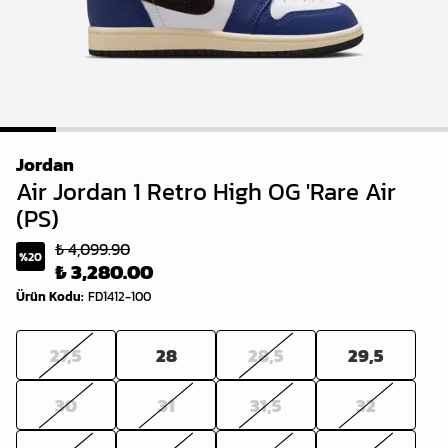
1
2
3
4
5
6
7
8
Jordan
Air Jordan 1 Retro High OG 'Rare Air
(PS)
₺ 4,099.90
%
20
₺ 3,280.00
Ürün Kodu
:
FD1412-100
27,5
28
28,5
29,5
30
31
31,5
32