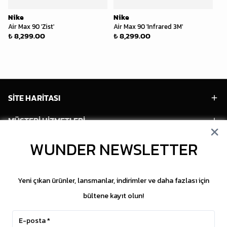
Nike
Nike
Ni
Air Max 90 'Zist'
Air Max 90 'Infrared 3M'
Ni
₺ 8,299.00
₺ 8,299.00
Bl
₺ 
SİTE HARİTASI
MÜŞTERİ HİZMETLERİ
WUNDER NEWSLETTER
HESABIM
POPÜLER MODELLER
Yeni çıkan ürünler, lansmanlar, indirimler ve daha fazlası için
POPÜLER KATEGORİLER
bültene kayıt olun!
SOSYAL MEDYA