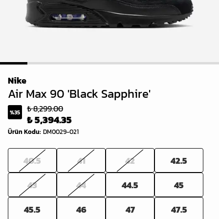
1
2
3
4
5
6
7
8
Nike
Air Max 90 'Black Sapphire'
₺ 8,299.00
%
35
₺ 5,394.35
Ürün Kodu
:
DM0029-021
40.5
41
42
42.5
43
44
44.5
45
45.5
46
47
47.5