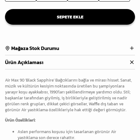
SEPETE EKLE
Mağaza Stok Durumu
Ürün Açıklaması
Air Max 90 'Black Sapphire' Bağcıklarını bağla ve mirası hisset. Sanat,
müzik ve kültürün kesişim noktasında üretilen bu şampiyonlara
yaraşır koşu ayakkabısı, 1990'ları şekillendirmeye yardımcı oldu. Stil;
başkanlar tarafından giyilmiş, iş birlikleriyle geliştirilmiş ve nadir
görülen renk grupları, dikkat çekici görseller, Waffle dış taban ve
görünür Air yastıklama özellikleriyle hak ettiği değeri görmüştür.
Ürün Özellikleri:
Aslen performans koşusu için tasarlanan görünür Air
yastıklama son derece rahattır.