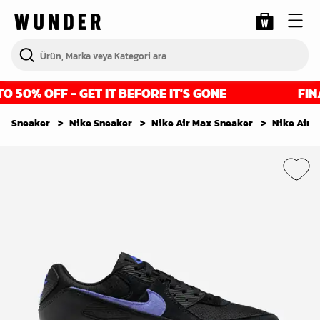
50% OFF - GET IT BEFORE IT'S GONE
FINAL
Sneaker
Nike Sneaker
Nike Air Max Sneaker
Nike Air 