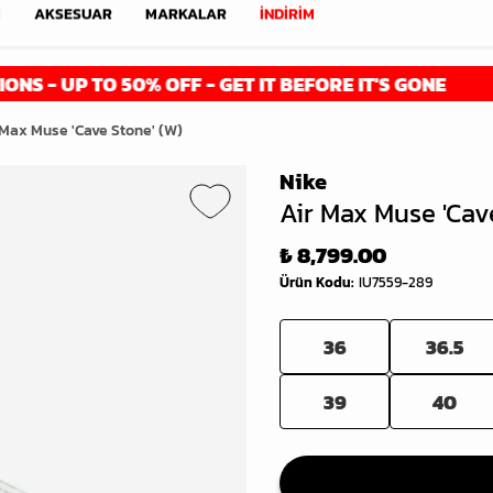
M
AKSESUAR
MARKALAR
İNDİRİM
TO 50% OFF - GET IT BEFORE IT'S GONE
FIN
 Max Muse 'Cave Stone' (W)
Nike
Air Max Muse 'Cav
₺ 8,799.00
Ürün Kodu
:
IU7559-289
36
36.5
39
40