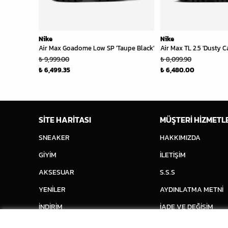
Nike
Nike
Air Max Goadome Low SP 'Taupe Black'
Air Max TL 2.5 'Dusty C
₺ 9,999.00
₺ 8,099.90
₺ 6,499.35
₺ 6,480.00
SİTE HARİTASI
MÜŞTERİ HİZMETL
SNEAKER
HAKKIMIZDA
GİYİM
İLETİŞİM
AKSESUAR
S.S.S
YENİLER
AYDINLATMA METNİ
İNDİRİM
İADE VE DEĞİŞİM