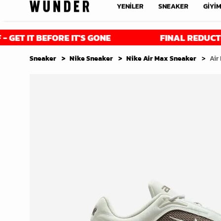
YENİLER
SNEAKER
GİYİ
BEFORE IT'S GONE
FINAL REDUCTIONS - UP 
Sneaker
Nike Sneaker
Nike Air Max Sneaker
Air