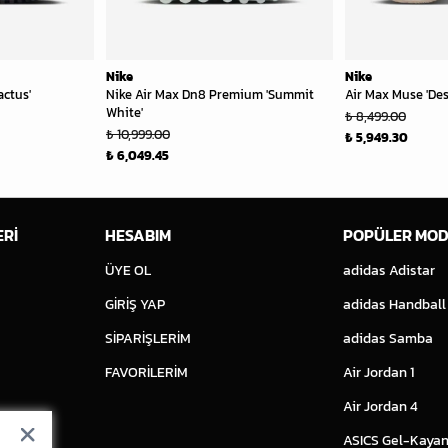
Nike
Nike
actus'
Nike Air Max Dn8 Premium 'Summit
Air Max Muse 'Des
White'
₺ 8,499.00
₺ 10,999.00
₺ 5,949.30
₺ 6,049.45
ERİ
HESABIM
POPÜLER MOD
ÜYE OL
adidas Adistar
GİRİŞ YAP
adidas Handball
SİPARİŞLERİM
adidas Samba
FAVORİLERİM
Air Jordan 1
Air Jordan 4
ASICS Gel-Kayan