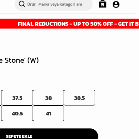
AL REDUCTIONS - UP TO 50% OFF - GET IT BEFORE IT'
e Stone' (W)
37.5
38
38.5
40.5
41
SEPETE EKLE