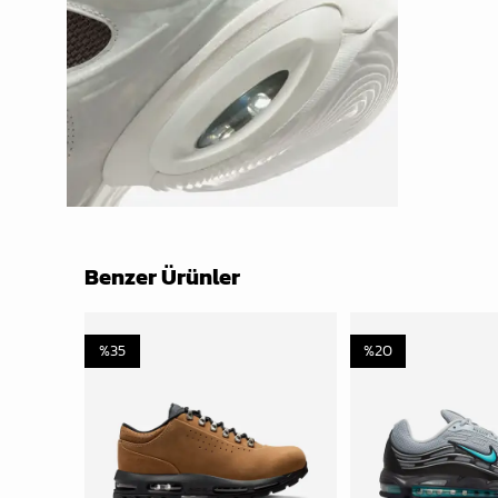
Benzer Ürünler
%
35
%
20