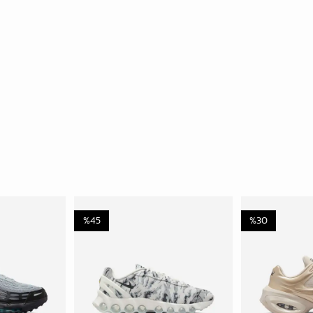
%
45
%
30