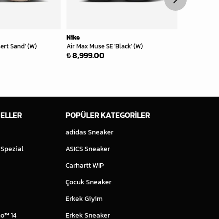
Nike
Nike
ert Sand' (W)
Air Max Muse SE 'Black' (W)
Air Max 1 Ess
₺ 8,999.00
₺ 7,999.00
₺ 4,799.40
ELLER
POPÜLER KATEGORİLER
adidas Sneaker
 Spezial
ASICS Sneaker
Carhartt WIP
Çocuk Sneaker
Erkek Giyim
o™ 14
Erkek Sneaker