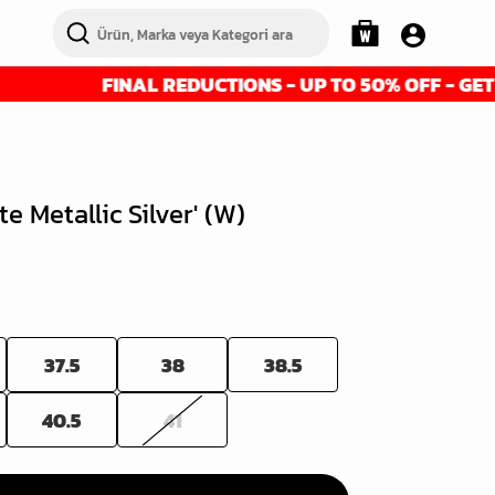
FINAL REDUCTIONS - UP TO 50% OFF - GET IT BEF
e Metallic Silver' (W)
37.5
38
38.5
40.5
41