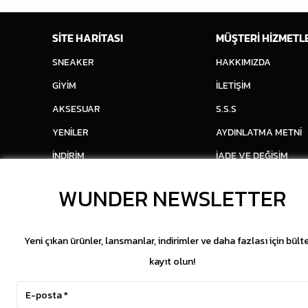
SİTE HARİTASI
MÜŞTERİ HİZMETL
SNEAKER
HAKKIMIZDA
GİYİM
İLETİŞİM
AKSESUAR
S.S.S
YENİLER
AYDINLATMA METNİ
İNDİRİM
İADE VE DEĞİŞİM
WUNDER NEWSLETTER
Yeni çıkan ürünler, lansmanlar, indirimler ve daha fazlası için bült
kayıt olun!