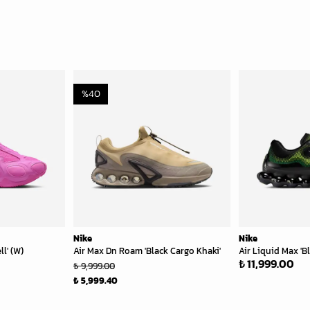
%
40
Nike
Nike
l' (W)
Air Max Dn Roam 'Black Cargo Khaki'
Air Liquid Max 'B
₺ 11,999.00
₺ 9,999.00
₺ 5,999.40