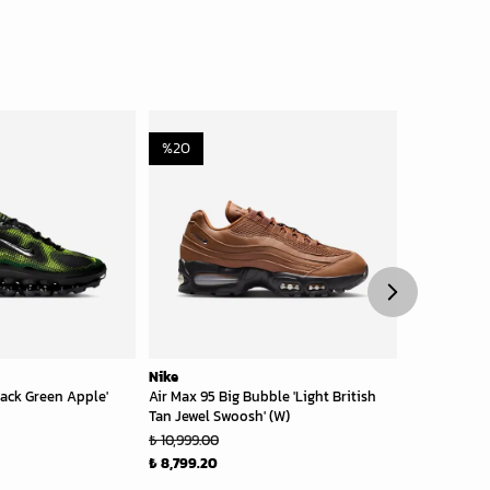
%
20
Nike
Nike
lack Green Apple'
Air Max 95 Big Bubble 'Light British
Air Max 95 x
₺ 10,999.
Tan Jewel Swoosh' (W)
₺ 10,999.00
₺ 8,799.20