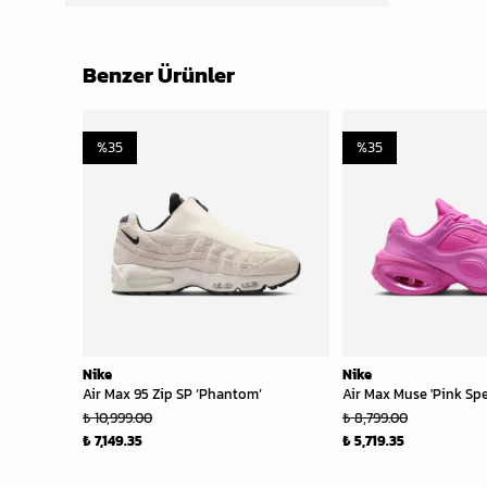
Benzer Ürünler
%
35
%
35
Nike
Nike
Air Max 95 Zip SP ‘Phantom’
Air Max Muse 'Pink Spel
₺ 10,999.00
₺ 8,799.00
₺ 7,149.35
₺ 5,719.35