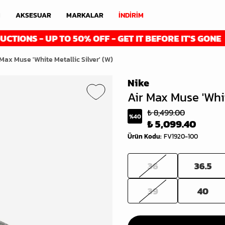
M
AKSESUAR
MARKALAR
İNDİRİM
S - UP TO 50% OFF - GET IT BEFORE IT'S GONE
 Max Muse 'White Metallic Silver' (W)
Nike
Air Max Muse 'Whit
₺ 8,499.00
%
40
₺ 5,099.40
Ürün Kodu
:
FV1920-100
36
36.5
39
40