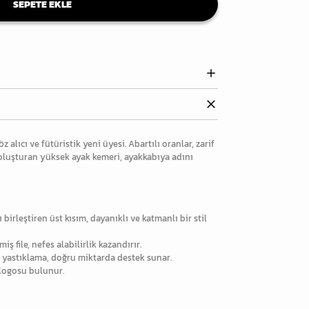
SEPETE EKLE
z alıcı ve fütüristik yeni üyesi. Abartılı oranlar, zarif
ım oluşturan yüksek ayak kemeri, ayakkabıya adını
 birleştiren üst kısım, dayanıklı ve katmanlı bir stil
miş file, nefes alabilirlik kazandırır.
 yastıklama, doğru miktarda destek sunar.
 logosu bulunur.