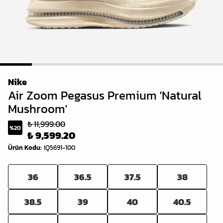
1
2
3
4
5
6
7
Nike
Air Zoom Pegasus Premium 'Natural
Mushroom'
₺ 11,999.00
%
20
₺ 9,599.20
Ürün Kodu
:
IQ5691-100
36
36.5
37.5
38
38.5
39
40
40.5