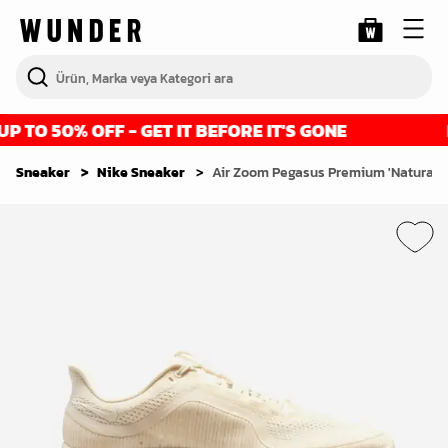
TO 50% OFF - GET IT BEFORE IT'S GONE
FI
Sneaker
Nike Sneaker
Air Zoom Pegasus Premium 'Natural