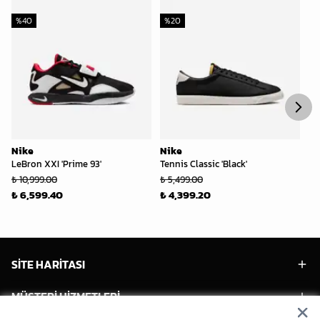
%
40
%
20
%
Nike
Nike
Ni
LeBron XXI 'Prime 93'
Tennis Classic 'Black'
Zo
₺ 10,999.00
₺ 5,499.00
₺ 
₺ 6,599.40
₺ 4,399.20
₺ 
SİTE HARİTASI
MÜŞTERİ HİZMETLERİ