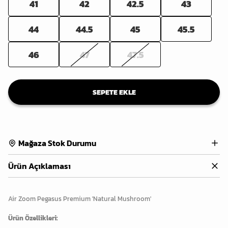
41
42
42.5
43
44
44.5
45
45.5
46
47
47.5
SEPETE EKLE
Mağaza Stok Durumu
Ürün Açıklaması
Air Zoom Pegasus Premium 'Natural Mushroom'
Ürün Özellikleri: