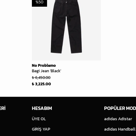
%
50
No Problemo
Bagi Jean 'Black'
₺ 6,450.00
₺ 3,225.00
ERİ
HESABIM
POPÜLER MOD
ÜYE OL
adidas Adistar
GİRİŞ YAP
adidas Handball