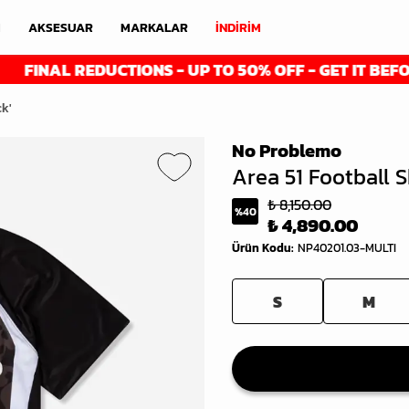
M
AKSESUAR
MARKALAR
İNDİRİM
INAL REDUCTIONS - UP TO 50% OFF - GET IT BEFORE I
ck'
No Problemo
Area 51 Football Sh
₺ 8,150.00
%
40
₺ 4,890.00
Ürün Kodu
:
NP40201.03-MULTI
S
M