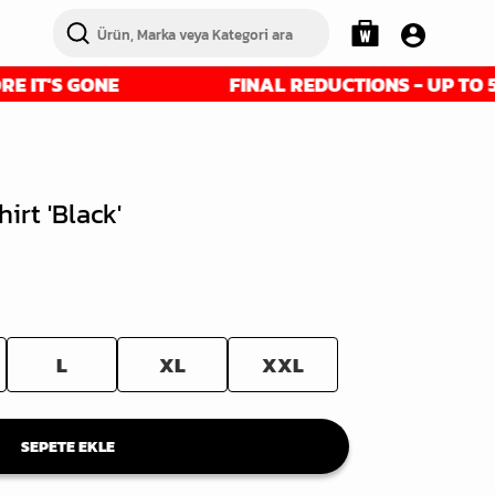
T'S GONE
FINAL REDUCTIONS - UP TO 50% O
irt 'Black'
L
XL
XXL
SEPETE EKLE