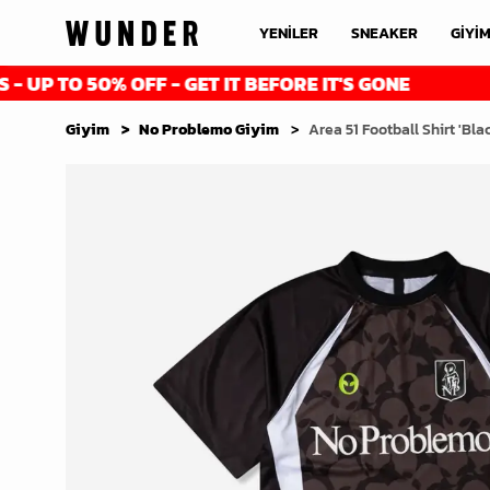
YENİLER
SNEAKER
GİYİ
 TO 50% OFF - GET IT BEFORE IT'S GONE
F
Giyim
No Problemo Giyim
Area 51 Football Shirt 'Bla