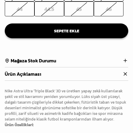
44
44.5
45
46
SEPETE EKLE
Mağaza Stok Durumu
Ürün Açıklaması
Nike Astra Ultra 'Triple Black' 3D ve üretken yapay zekâ kullanılarak
şekil ve stil kavramını yeniden yorumluyor. Lüks siyah üst yüzeyi,
dalgalı tasarım çizgileriyle dikkat çekerken; fütüristik taban ve topuk
desenleri minimalist görünüme sofistike bir derinlik katıyor. Düşük
profilli, zarif silueti ve asimetrik kadife bağcıkları ise spor mirasına
selam niteliğinde klasik futbol kramponlarından ilham alıyor.
Ürün Özellikleri: