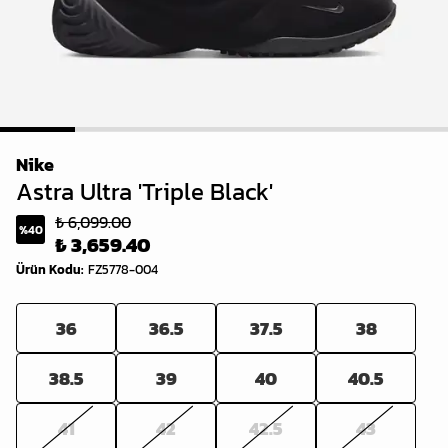
1
2
3
4
5
6
Nike
Astra Ultra 'Triple Black'
₺ 6,099.00
%
40
₺ 3,659.40
Ürün Kodu
:
FZ5778-004
36
36.5
37.5
38
38.5
39
40
40.5
41
42
42.5
43