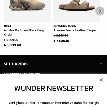
Nike
BIRKENSTOCK
Ni
Air Max Dn Roam 'Black Cargo
Arizona Suede Leather 'Taupe'
To
Khaki'
Ol
₺ 8,599.00
₺ 
₺ 9,999.00
₺ 7,309.15
₺ 5,999.40
SİTE HARİTASI
MÜŞTERİ HİZMETLERİ
HESABIM
WUNDER NEWSLETTER
POPÜLER MODELLER
Yeni çıkan ürünler, lansmanlar, indirimler ve daha fazlası için
POPÜLER KATEGORİLER