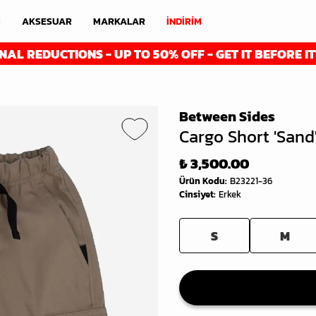
M
AKSESUAR
MARKALAR
İNDİRİM
EDUCTIONS - UP TO 50% OFF - GET IT BEFORE IT'S GO
Between Sides
Cargo Short 'Sand
₺ 3,500.00
Ürün Kodu
:
B23221-36
Cinsiyet
:
Erkek
S
M