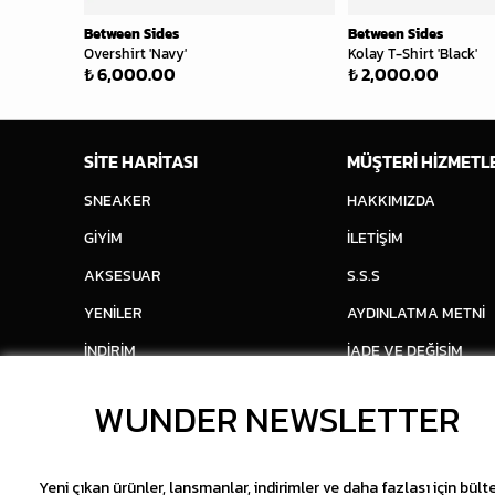
Between Sides
Between Sides
Overshirt 'Navy'
Kolay T-Shirt 'Black'
₺ 6,000.00
₺ 2,000.00
SİTE HARİTASI
MÜŞTERİ HİZMETL
SNEAKER
HAKKIMIZDA
GİYİM
İLETİŞİM
AKSESUAR
S.S.S
YENİLER
AYDINLATMA METNİ
İNDİRİM
İADE VE DEĞİŞİM
WUNDER NEWSLETTER
Yeni çıkan ürünler, lansmanlar, indirimler ve daha fazlası için bült