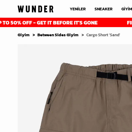
YENİLER
SNEAKER
GİYİ
% OFF - GET IT BEFORE IT'S GONE
FINAL R
Giyim
Between Sides Giyim
Cargo Short 'Sand'