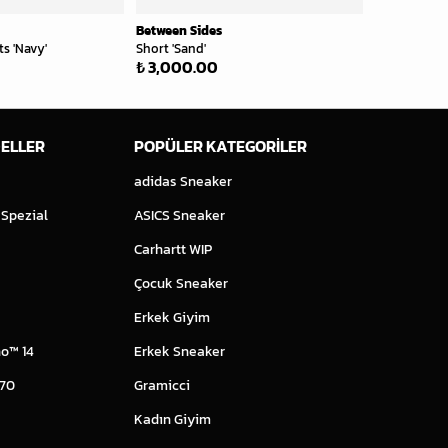
Between Sides
Between Sid
s 'Navy'
Short 'Sand'
Short 'Anthr
₺ 3,000.00
₺ 3,000.
ELLER
POPÜLER KATEGORİLER
adidas Sneaker
 Spezial
ASICS Sneaker
Carhartt WIP
Çocuk Sneaker
Erkek Giyim
o™ 14
Erkek Sneaker
 70
Gramicci
Kadın Giyim