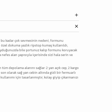
ı bu kadar çok sevmesinin nedeni, formunu
in özel dokuma yazlık ripstop kumaş kullanıldı,
koyduğunuzda bile şortunuz kalıp formunu koruyacak
efes alan yapısıyla içerisinde sizi hala serin ve
n tüm depolama alanını sağlar: 2 yan açık cep, 2 kargo
ve son olarak sağ yan cebin altında gizli bir fermuarlı
 kullanımı için tasarlanmıştır, kolay giyip çıkarmanızı