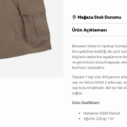
Mağaza Stok Durumu
Ürün Açıklaması
Between Sides’ın ripstop kumaş
koruyabilme özelliği. Bu şort iç
böylece ceplerine eşyalarınızı 
ve görüntüsü bozulmayacak, ama n
konforlu tutacaktır.
Toplam 7 cep size ihtiyacınız ola
cep ve Velcro kilitli 2 arka cep, 
cep bulunmaktadır. Bel ipi tek el
sağlar.
Ürün Özellikleri:
Malzeme: %100 Pamuk
Ağırlık: 220 gr / m²