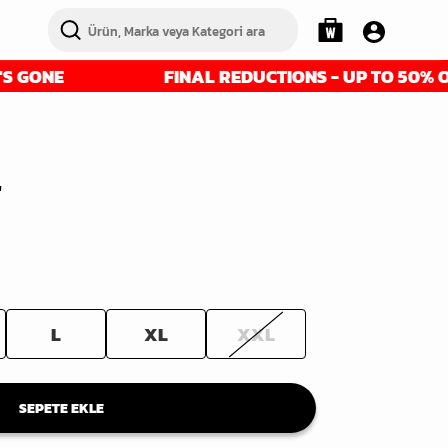
NE
FINAL REDUCTIONS - UP TO 50% OFF - G
'
L
XL
XXL
SEPETE EKLE