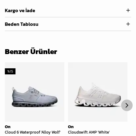
Kargo ve İade
Beden Tablosu
Benzer Ürünler
%
15
On
On
O
Cloud 6 Waterproof 'Alloy Wolf'
Cloudswift AMP 'White'
Cl