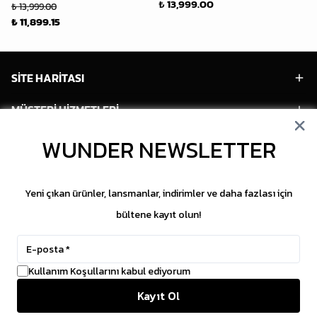
₺ 13,999.00
₺ 
₺ 13,999.00
₺ 11,899.15
SİTE HARİTASI
MÜŞTERİ HİZMETLERİ
WUNDER NEWSLETTER
HESABIM
POPÜLER MODELLER
Yeni çıkan ürünler, lansmanlar, indirimler ve daha fazlası için
POPÜLER KATEGORİLER
bültene kayıt olun!
SOSYAL MEDYA
Kullanım Koşullarını kabul ediyorum
Copyright © 2026 WUNDER. İçeriklerin izinsiz
Kayıt Ol
kopyalanması yasaktır.