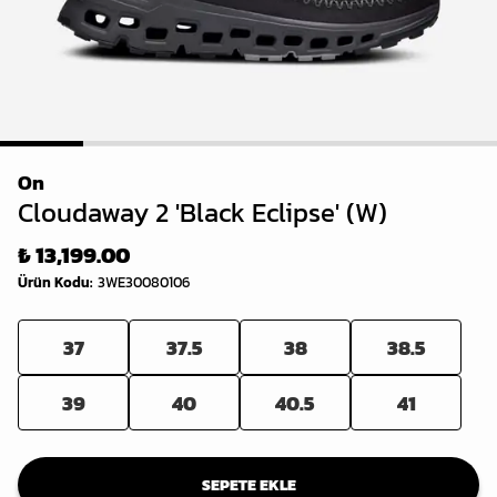
1
2
3
4
5
6
On
Cloudaway 2 'Black Eclipse' (W)
₺ 13,199.00
Ürün Kodu
:
3WE30080106
37
37.5
38
38.5
39
40
40.5
41
SEPETE EKLE