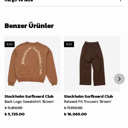
Benzer Ürünler
%
50
%
10
%
Stockholm Surfboard Club
Stockholm Surfboard Club
St
Back Logo Sweatshirt ‘Brown’
Relaxed Fit Trousers ‘Brown’
Fl
'L
₺ 11,450.00
₺ 17,850.00
₺ 
₺ 5,725.00
₺ 16,065.00
₺ 