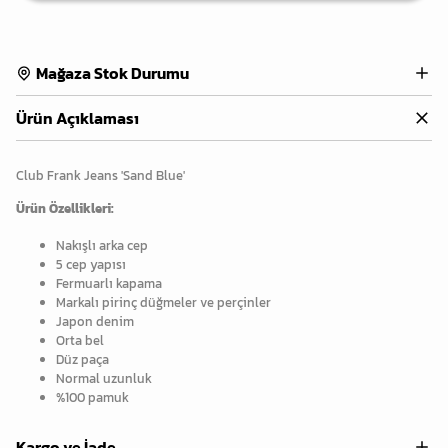
Mağaza Stok Durumu
Ürün Açıklaması
Club Frank Jeans 'Sand Blue'
Ürün Özellikleri:
Nakışlı arka cep
5 cep yapısı
Fermuarlı kapama
Markalı pirinç düğmeler ve perçinler
Japon denim
Orta bel
Düz paça
Normal uzunluk
%100 pamuk
Kargo ve İade