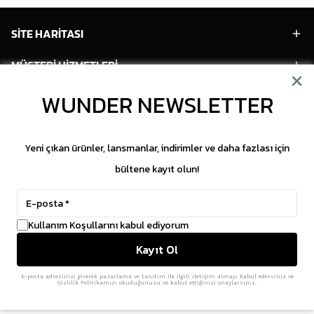
SİTE HARİTASI
MÜŞTERİ HİZMETLERİ
WUNDER NEWSLETTER
HESABIM
POPÜLER MODELLER
Yeni çıkan ürünler, lansmanlar, indirimler ve daha fazlası için
POPÜLER KATEGORİLER
bültene kayıt olun!
SOSYAL MEDYA
Kullanım Koşullarını kabul ediyorum
Copyright © 2026 WUNDER. İçeriklerin izinsiz
Kayıt Ol
kopyalanması yasaktır.
ikas
E-Ticaret Altyapısı
ile Hazırlanmıştır.
E-posta adresinizi girerek pazarlama ve tanıtım ile ilgili iletişim almayı kabul edersiniz ve
Gizlilik Politikamızı okuduğunuzu ve kabul ettiğinizi onaylarsınız.