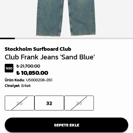
1
2
3
4
5
6
7
8
9
Stockholm Surfboard Club
Club Frank Jeans 'Sand Blue'
₺ 21,700.00
%
50
₺ 10,850.00
Ürün Kodu
:
U5000208-DS1
Cinsiyet
:
Erkek
30
32
34
SEPETE EKLE