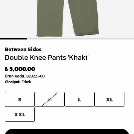
1
2
3
4
5
Between Sides
Double Knee Pants 'Khaki'
₺ 5,000.00
Ürün Kodu
:
B23221-60
Cinsiyet
:
Erkek
S
M
L
XL
XXL