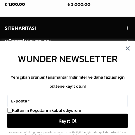
₺ 1,100.00
₺ 3,000.00
₺ 
SİTE HARİTASI
MÜŞTERİ HİZMETLERİ
HESABIM
WUNDER NEWSLETTER
POPÜLER MODELLER
Yeni çıkan ürünler, lansmanlar, indirimler ve daha fazlası için
POPÜLER KATEGORİLER
bültene kayıt olun!
SOSYAL MEDYA
Kullanım Koşullarını kabul ediyorum
Copyright © 2026 WUNDER. İçeriklerin izinsiz
Kayıt Ol
kopyalanması yasaktır.
ikas
E-Ticaret Altyapısı
ile Hazırlanmıştır.
E-posta adresinizi girerek pazarlama ve tanıtım ile ilgili iletişim almayı kabul edersiniz ve