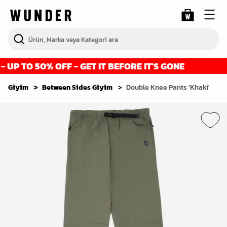
UP TO 50% OFF - GET IT BEFORE IT'S GONE
Giyim
Between Sides Giyim
Double Knee Pants 'Khaki'