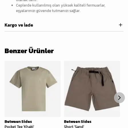
Ceplerde kullanılmış olan yüksek kaliteli fermuarlar,
eşyalarınızı güvende tutmanızı sağlar.
Kargo ve İade
Benzer Ürünler
Between Sides
Between Sides
Be
Pocket Tee 'Khaki'
Short 'Sand'
Sh